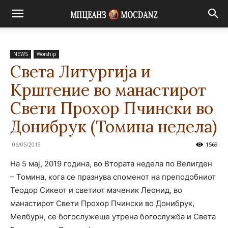
NEWS
Worship
Света Литургија и
Крштение во манастирот
Свети Прохор Пчински во
Донибрук (Томина недела)
06/05/2019
1569
На 5 мај, 2019 година, во Втората недела по Велигден
– Томина, кога се празнува споменот на преподобниот
Теодор Сикеот и светиот маченик Леонид, во
манастирот Свети Прохор Пчински во Донибрук,
Мелбурн, се богослужеше утрена богослужба и Света