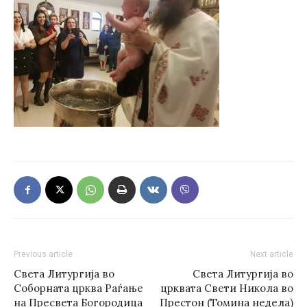
Previous article
Next article
Света Литургија во
Света Литургија во
Соборната црква Раѓање
црквата Свети Никола во
на Пресвета Богородица
Престон (Томина недела)