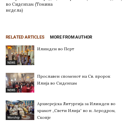
во Сиденхам (Томина
недела)
RELATED ARTICLES
MORE FROM AUTHOR
Илинден во Перт
NEWS
Прославен споменот на Св. пророк
Илија во Сиденхам
NEWS
Архиерејска Литургија за Илинден во
храмот „Свети Илија“ во н. Аеродром,
Скопје
Worship