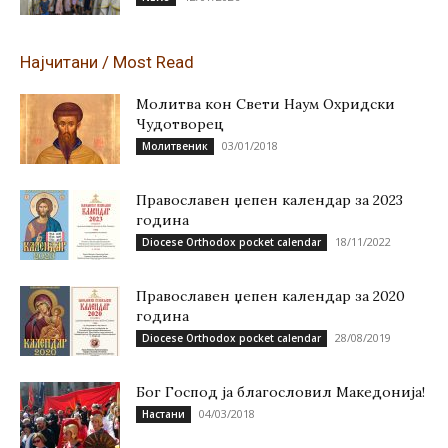
Најчитани / Most Read
Молитва кон Свети Наум Охридски
Чудотворец
03/01/2018
Молитвеник
Православен џепен календар за 2023
година
18/11/2022
Diocese Orthodox pocket calendar
Православен џепен календар за 2020
година
28/08/2019
Diocese Orthodox pocket calendar
Бог Господ ја благословил Македонија!
04/03/2018
Настани