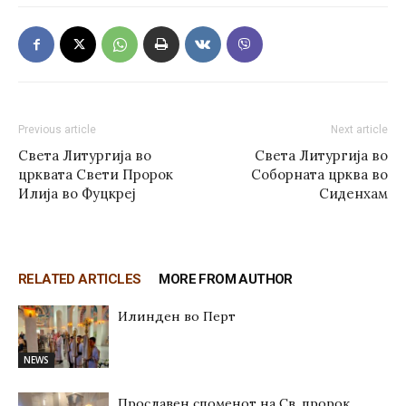
Previous article
Next article
Света Литургија во
Света Литургија во
црквата Свети Пророк
Соборната црква во
Илија во Фуцкреј
Сиденхам
RELATED ARTICLES
MORE FROM AUTHOR
Илинден во Перт
NEWS
Прославен споменот на Св. пророк