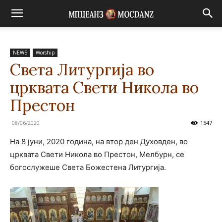
NEWS
Worship
Света Литургија во
црквата Свети Никола во
Престон
08/06/2020
1547
На 8 јуни, 2020 година, на втор ден Духовден, во
црквата Свети Никола во Престон, Мелбурн, се
богослужеше Света Божестена Литургија.