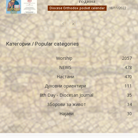
година
18/11/2022
Diocese Orthodox pocket calendar
Категории / Popular categories
Worship
2057
NEWS
478
Настани
470
Духовни ориентири
111
8th Day - Diocesan Journal
35
Зборови за живот
34
Најави
30