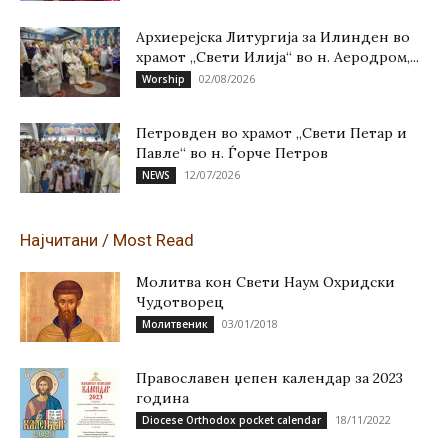
Архиерејска Литургија за Илинден во
храмот „Свети Илија“ во н. Аеродром,...
02/08/2026
Worship
Петровден во храмот „Свети Петар и
Павле“ во н. Ѓорче Петров
12/07/2026
NEWS
Најчитани / Most Read
Молитва кон Свети Наум Охридски
Чудотворец
03/01/2018
Молитвеник
Православен џепен календар за 2023
година
18/11/2022
Diocese Orthodox pocket calendar