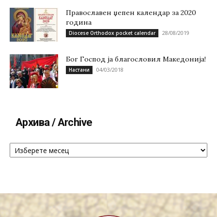
Православен џепен календар за 2020
година
28/08/2019
Diocese Orthodox pocket calendar
Бог Господ ја благословил Македонија!
04/03/2018
Настани
Архива / Archive
Архива
/
Archive