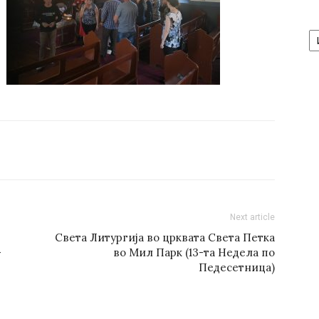
А
/
Ar
Next article
Света Литургија во црквата Светa Петка
-
во Мил Парк (13-та Недела по
Педесетница)