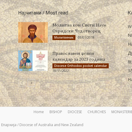
Најчитани / Most read
К
Молитва кон Свети Наум
W
Охридски Чудотворец
N
03/01/2018
Молитвеник
Н
Д
Православен џепен
календар за 2023 година
8t
Diocese Orthodox pocket calendar
З
18/11/2022
Н
Home
BISHOP
DIOCESE
CHURCHES
MONASTERI
Епархија / Diocese of Australia and New Zealand