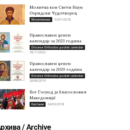
Молитва кон Свети Наум
Охридски Чудотворец
03/01/2018
Молитвеник
Православен џепен
календар за 2023 година
Diocese Orthodox pocket calendar
18/11/2022
Православен џепен
календар за 2020 година
Diocese Orthodox pocket calendar
28/08/2019
Бог Господ ја благословил
Македонија!
04/03/2018
Настани
рхива / Archive