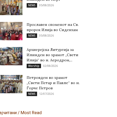
05/08/2026
NEWS
Прославен споменот на Св.
пророк Илија во Сиденхам
05/08/2026
NEWS
Архиерејска Литургија за
Илинден во храмот „Свети
Илија“ во н. Аеродром,...
02/08/2026
Worship
Петровден во храмот
„Свети Петар и Павле“ во н.
Ѓорче Петров
12/07/2026
NEWS
ајчитани / Most Read