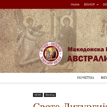
Home
BISHOP
DI
ПОЧЕТНА
NE
NEWS
Worship
Света Литургиј