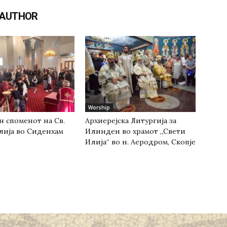
 AUTHOR
Worship
н споменот на Св.
Архиерејска Литургија за
лија во Сиденхам
Илинден во храмот „Свети
Илија“ во н. Аеродром, Скопје