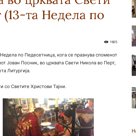
 (13-та Недела по
новозеландска
1605
а Недела по Педесетница, кога се празнува споменот
Епархија
т Јован Посник, во црквата Свети Никола во Перт,
та Литургија.
ти со Светите Христови Тајни.
Н