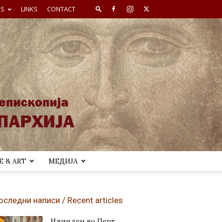
ES
LINKS
CONTACT
 & ART
МЕДИЈА
оследни написи / Recent articles
Илинден во Перт