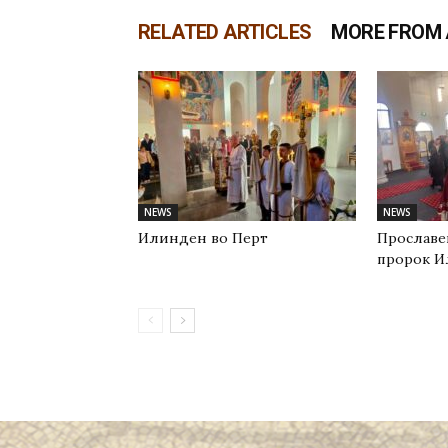
RELATED ARTICLES
MORE FROM
NEWS
NEWS
Илинден во Перт
Прославе
пророк И