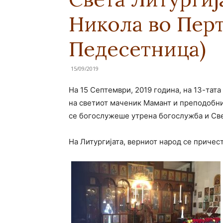
Никола во Перт
Педесетница)
15/09/2019
На 15 Септември, 2019 година, на 13-тат
на светиот маченик Мамант и преподобнио
се богослужеше утрена богослужба и Све
На Литургијата, верниот народ се причес