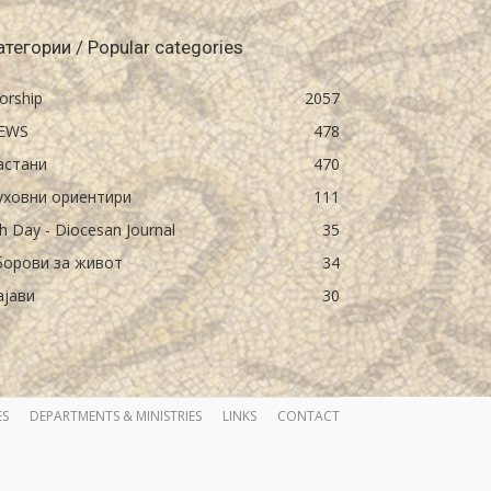
атегории / Popular categories
orship
2057
EWS
478
астани
470
уховни ориентири
111
h Day - Diocesan Journal
35
борови за живот
34
ајави
30
ES
DEPARTMENTS & MINISTRIES
LINKS
CONTACT