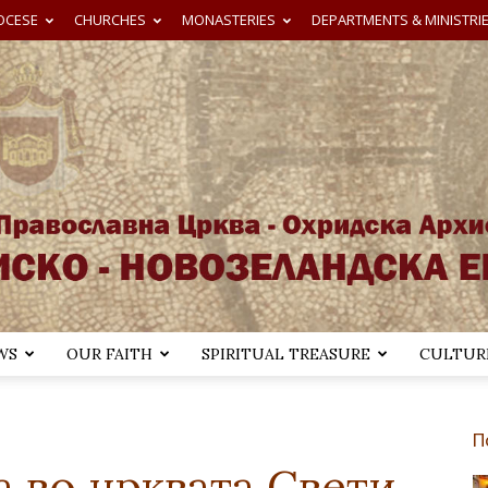
OCESE
CHURCHES
MONASTERIES
DEPARTMENTS & MINISTRI
WS
OUR FAITH
SPIRITUAL TREASURE
CULTURE
Австралиско-
П
а во црквата Свети