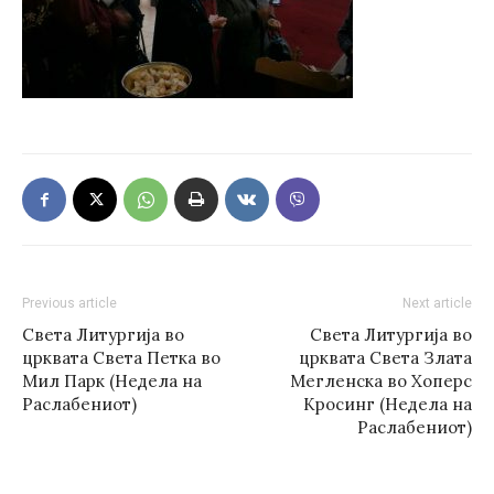
Previous article
Next article
Света Литургија во
Света Литургија во
црквата Света Петка во
црквата Света Злата
Мил Парк (Недела на
Мегленска во Хоперс
Раслабениот)
Кросинг (Недела на
Раслабениот)