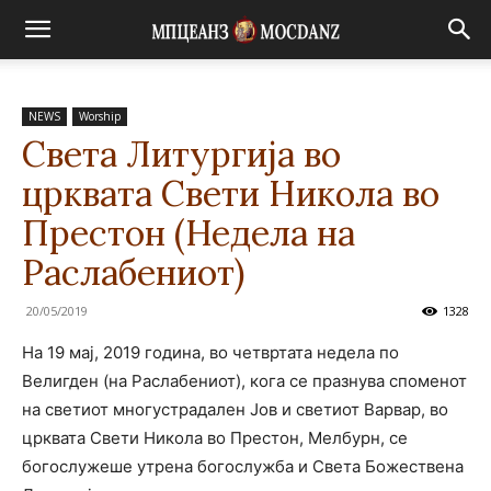
NEWS
Worship
Света Литургија во
црквата Свети Никола во
Престон (Недела на
Раслабениот)
20/05/2019
1328
На 19 мај, 2019 година, во четвртата недела по
Велигден (на Раслабениот), кога се празнува споменот
на светиот многустрадален Јов и светиот Варвар, во
црквата Свети Никола во Престон, Мелбурн, се
богослужеше утрена богослужба и Света Божествена