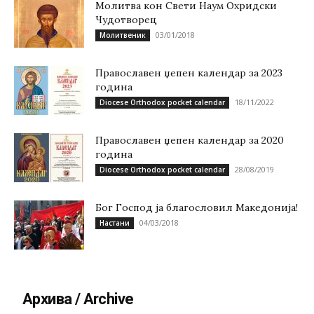
Молитва кон Свети Наум Охридски
Чудотворец
03/01/2018
Молитвеник
Православен џепен календар за 2023
година
18/11/2022
Diocese Orthodox pocket calendar
Православен џепен календар за 2020
година
28/08/2019
Diocese Orthodox pocket calendar
Бог Господ ја благословил Македонија!
04/03/2018
Настани
Архива / Archive