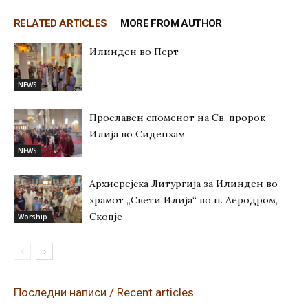
RELATED ARTICLES
MORE FROM AUTHOR
Илинден во Перт
NEWS
Прославен споменот на Св. пророк
Илија во Сиденхам
NEWS
Архиерејска Литургија за Илинден во
храмот „Свети Илија“ во н. Аеродром,
Скопје
Worship
Последни написи / Recent articles