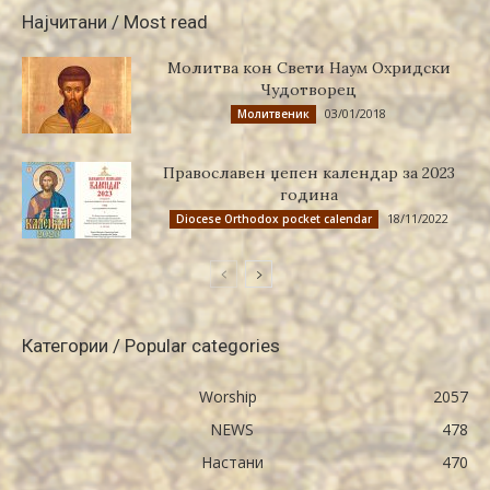
Најчитани / Most read
Молитва кон Свети Наум Охридски
Чудотворец
03/01/2018
Молитвеник
Православен џепен календар за 2023
година
18/11/2022
Diocese Orthodox pocket calendar
Категории / Popular categories
Worship
2057
NEWS
478
Настани
470