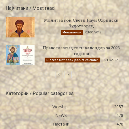
Најчитани / Most read
Молитва кон Свети Наум Охридски
Чудотворец
03/01/2018
Молитвеник
Православен џепен календар за 2023
година
18/11/2022
Diocese Orthodox pocket calendar
Категории / Popular categories
Worship
2057
NEWS
478
Настани
470