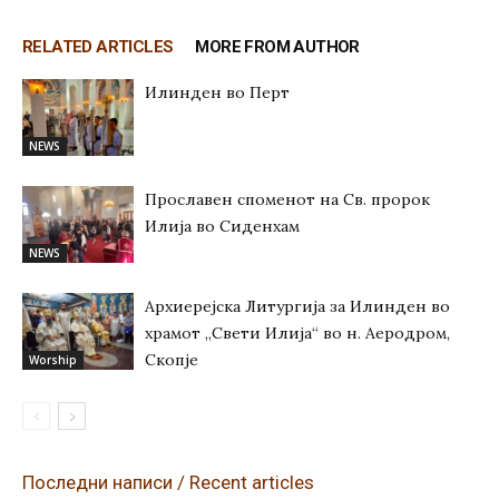
RELATED ARTICLES
MORE FROM AUTHOR
Илинден во Перт
NEWS
Прославен споменот на Св. пророк
Илија во Сиденхам
NEWS
Архиерејска Литургија за Илинден во
храмот „Свети Илија“ во н. Аеродром,
Скопје
Worship
Последни написи / Recent articles