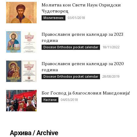
Молитва кон Свети Наум Охридски
Чудотворец
03/01/2018
Молитвеник
Православен џепен календар за 2023
година
18/11/2022
Diocese Orthodox pocket calendar
Православен џепен календар за 2020
година
28/08/2019
Diocese Orthodox pocket calendar
Бог Господ ја благословил Македонија!
04/03/2018
Настани
Архива / Archive