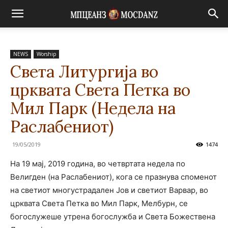
NEWS
Worship
Света Литургија во
црквата Света Петка во
Мил Парк (Недела на
Раслабениот)
19/05/2019
1474
На 19 мај, 2019 година, во четвртата недела по
Велигден (на Раслабениот), кога се празнува споменот
на светиот многустрадален Јов и светиот Варвар, во
црквата Света Петка во Мил Парк, Мелбурн, се
богослужеше утрена богослужба и Света Божествена