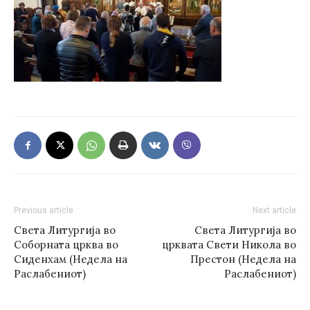
Previous article
Next article
Света Литургија во
Света Литургија во
Соборната црква во
црквата Свети Никола во
Сиденхам (Недела на
Престон (Недела на
Раслабениот)
Раслабениот)