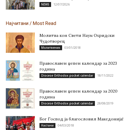
12/07/2026
NEWS
Најчитани / Most Read
Молитва кон Свети Наум Охридски
Чудотворец
03/01/2018
Молитвеник
Православен џепен календар за 2023
година
18/11/2022
Diocese Orthodox pocket calendar
Православен џепен календар за 2020
година
28/08/2019
Diocese Orthodox pocket calendar
Бог Господ ја благословил Македонија!
04/03/2018
Настани