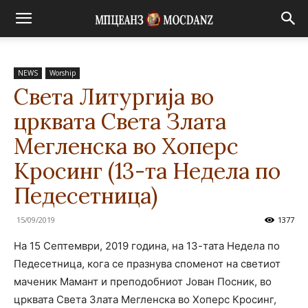
NEWS
Worship
Света Литургија во
црквата Света Злата
Мегленска во Хоперс
Кросинг (13-та Недела по
Педесетница)
15/09/2019
1377
На 15 Септември, 2019 година, на 13-тата Недела по
Педесетница, кога се празнува споменот на светиот
маченик Мамант и преподобниот Јован Посник, во
црквата Света Злата Мегленска во Хоперс Кросинг,