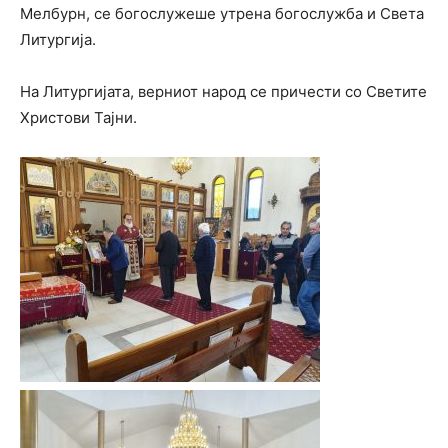
Мелбурн, се богослужеше утрена богослужба и Света
Литургија.
На Литургијата, верниот народ се причести со Светите
Христови Тајни.