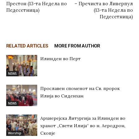
Престон (13-та Недела по
– Пречиста во Ливерпул
Педесетница)
(13-та Недела по
Педесетница)
RELATED ARTICLES
MORE FROM AUTHOR
Илинден во Перт
NEWS
Прославен споменот на Св. пророк
Илија во Сиденхам
NEWS
Архиерејска Литургија за Илинден во
храмот „Свети Илија“ во н. Аеродром,
Скопје
Worship