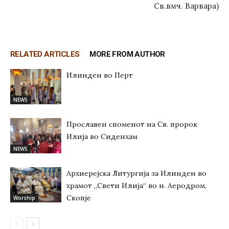
Св.вмч. Варвара)
RELATED ARTICLES
MORE FROM AUTHOR
Илинден во Перт
NEWS
Прославен споменот на Св. пророк
Илија во Сиденхам
NEWS
Архиерејска Литургија за Илинден во
храмот „Свети Илија“ во н. Аеродром,
Скопје
Worship