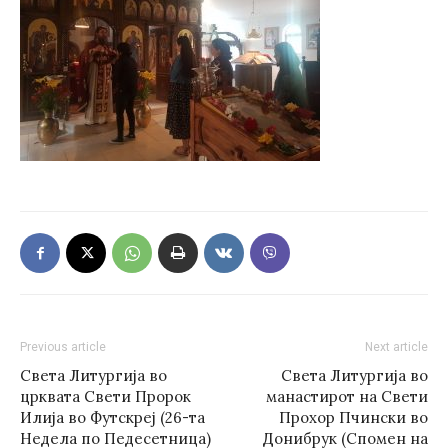
Previous article
Next article
Света Литургија во
Света Литургија во
црквата Свети Пророк
манастирот на Свети
Илија во Футскреј (26-та
Прохор Пчински во
Недела по Педесетница)
Донибрук (Спомен на