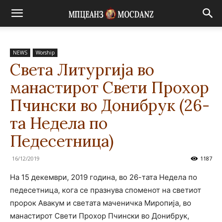
NEWS
Worship
Света Литургија во
манастирот Свети Прохор
Пчински во Донибрук (26-
та Недела по
Педесетница)
16/12/2019
1187
На 15 декември, 2019 година, во 26-тата Недела по
педесетница, кога се празнува споменот на светиот
пророк Авакум и светата маченичка Миропија, во
манастирот Свети Прохор Пчински во Донибрук,