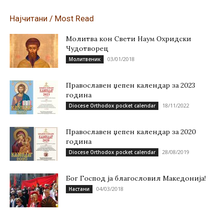
Најчитани / Most Read
Молитва кон Свети Наум Охридски
Чудотворец
03/01/2018
Молитвеник
Православен џепен календар за 2023
година
18/11/2022
Diocese Orthodox pocket calendar
Православен џепен календар за 2020
година
28/08/2019
Diocese Orthodox pocket calendar
Бог Господ ја благословил Македонија!
04/03/2018
Настани