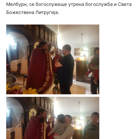
Мелбурн, се богослужеше утрена богослужба и Света
Божествена Литругија.