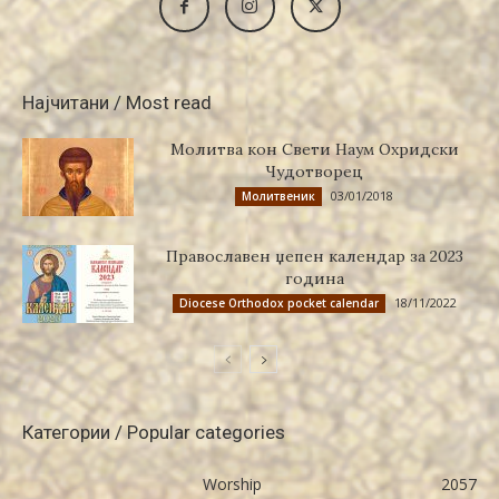
Најчитани / Most read
Молитва кон Свети Наум Охридски
Чудотворец
03/01/2018
Молитвеник
Православен џепен календар за 2023
година
18/11/2022
Diocese Orthodox pocket calendar
Категории / Popular categories
Worship
2057