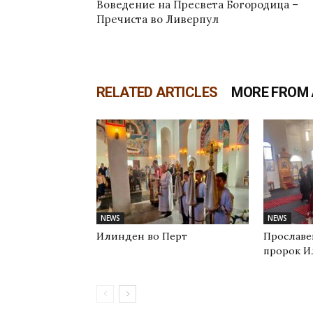
Воведение на Пресвета Богородица –
Пречиста во Ливерпул
RELATED ARTICLES
MORE FROM
NEWS
NEWS
Илинден во Перт
Прославе
пророк И