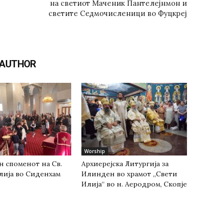
на светиот Маченик Пантелејнмон и
светите Седмочисленици во Фуцкреј
 AUTHOR
Worship
н споменот на Св.
Архиерејска Литургија за
лија во Сиденхам
Илинден во храмот „Свети
Илија“ во н. Аеродром, Скопје