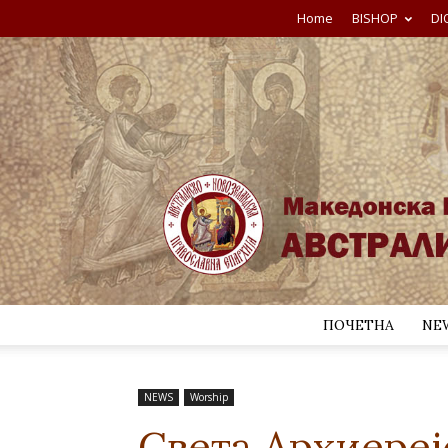
Home
BISHOP
DI
ПОЧЕТНА
NE
NEWS
Worship
Света Архиереј