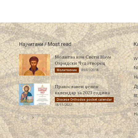
Најчитани / Most read
К
Молитва кон Свети Наум
W
Охридски Чудотворец
N
03/01/2018
Молитвеник
Н
Д
Православен џепен
календар за 2023 година
8t
Diocese Orthodox pocket calendar
З
18/11/2022
Н