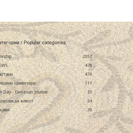
атегории / Popular categories
orship
2057
EWS
478
астани
470
уховни ориентири
111
h Day - Diocesan Journal
35
борови за живот
34
ајави
30