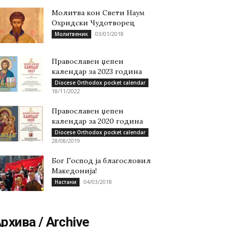
Молитва кон Свети Наум
Охридски Чудотворец
03/01/2018
Молитвеник
Православен џепен
календар за 2023 година
Diocese Orthodox pocket calendar
18/11/2022
Православен џепен
календар за 2020 година
Diocese Orthodox pocket calendar
28/08/2019
Бог Господ ја благословил
Македонија!
04/03/2018
Настани
рхива / Archive