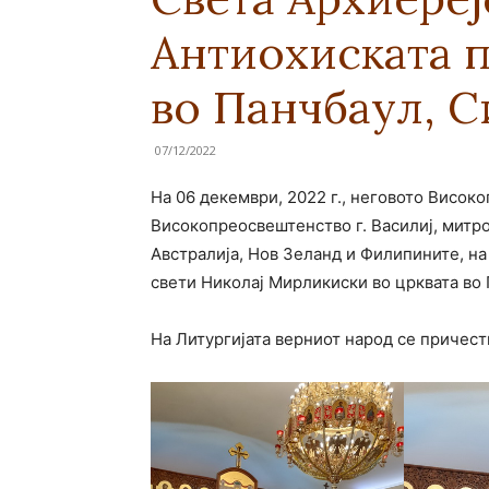
Антиохиската п
во Панчбаул, С
07/12/2022
На 06 декември, 2022 г., неговото Висок
Високопреосвештенство г. Василиј, митро
Австралија, Нов Зеланд и Филипините, н
свети Николај Мирликиски во црквата во 
На Литургијата верниот народ се причест