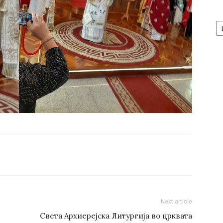
А
/
Ar
Next article
Света Архиерејска Литургија во црквата