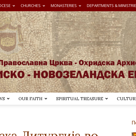
OCESE
CHURCHES
MONASTERIES
DEPARTMENTS & MINISTRI
WS
OUR FAITH
SPIRITUAL TREASURE
CULTURE
Австралиско-
П
ска Литургија во