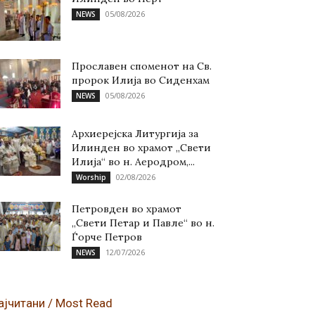
05/08/2026
NEWS
Прославен споменот на Св.
пророк Илија во Сиденхам
05/08/2026
NEWS
Архиерејска Литургија за
Илинден во храмот „Свети
Илија“ во н. Аеродром,...
02/08/2026
Worship
Петровден во храмот
„Свети Петар и Павле“ во н.
Ѓорче Петров
12/07/2026
NEWS
ајчитани / Most Read