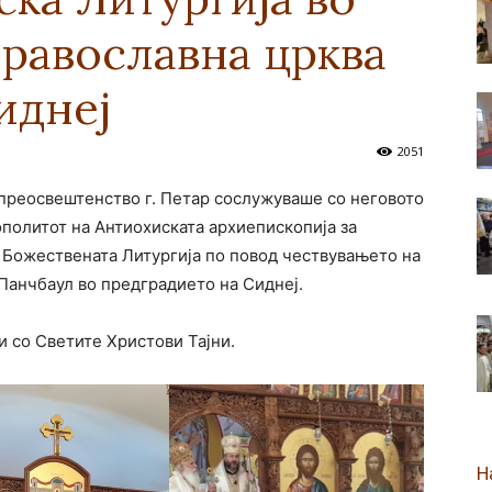
равославна црква
новозеландска
иднеј
2051
опреосвештенство г. Петар сослужуваше со неговото
Епархија
политот на Антиохиската архиепископија за
а Божествената Литургија по повод чествувањето на
Панчбаул во предградието на Сиднеј.
и со Светите Христови Тајни.
Н