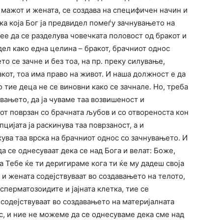
 мажот и жената, се создава на специфичен начин и
ка која Бог ја предвидел помеѓу зачнувањето на
мее да се разделува човечката половост од бракот и
дел како една целина – бракот, брачниот однос
то се зачне и без тоа, на пр. преку силување,
кот, тоа има право на живот. И наша должност е да
 тие деца не се виновни како се зачнале. Но, треба
вањето, да ја чуваме таа возвишеност и
от поврзан со брачната љубов и со отвореноста кон
цијата ја раскинува таа поврзаност, а и
жува таа врска на брачниот однос со зачнувањето. И
да се однесуваат дека се над Бога и велат: Боже,
а Тебе ќе ти деригираме кога ти ќе му дадеш своја
 и жената содејствуваат во создавањето на телото,
сперматозоидите и јајната клетка, тие се
 содејствуваат во создавањето на материјалната
нас, и ние не можеме да се однесуваме дека сме над