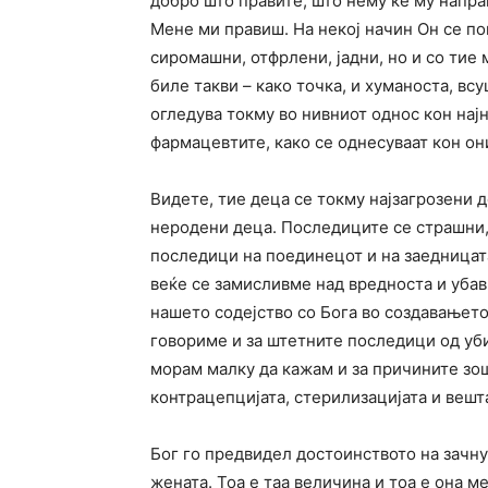
добро што правите, што нему ќе му напра
Мене ми правиш. На некој начин Он се по
сиромашни, отфрлени, јадни, но и со тие 
биле такви – како точка, и хуманоста, вс
огледува токму во нивниот однос кон најн
фармацевтите, како се однесуваат кон они
Видете, тие деца се токму најзагрозени 
неродени деца. Последиците се страшни, ј
последици на поединецот и на заедницата
веќе се замисливме над вредноста и убав
нашето содејство со Бога во создавањето
говориме и за штетните последици од уб
морам малку да кажам и за причините зошт
контрацепцијата, стерилизацијата и веш
Бог го предвидел достоинството на зачн
жената. Тоа е таа величина и тоа е она 