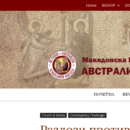
Home
BISHOP
DI
ПОЧЕТНА
NE
Church & Society
Contemporary Challenges
Разлози против