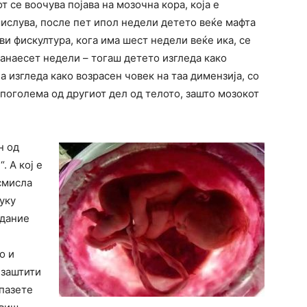
 се воочува појава на мозочна кора, која е
змислува, после пет ипол недели детето веќе мафта
ви фискултура, кога има шест недели веќе ика, се
ванаесет недели – тогаш детето изгледа како
а изгледа како возрасен човек на таа димензија, со
поголема од другиот дел од телото, зашто мозокот
н од
. А кој е
 смисла
туку
здание
о и
 заштити
 пазете