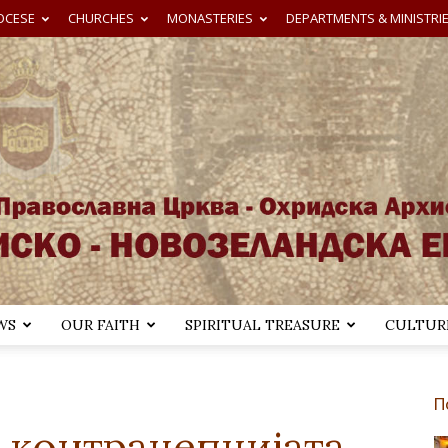
OCESE
CHURCHES
MONASTERIES
DEPARTMENTS & MINISTRI
WS
OUR FAITH
SPIRITUAL TREASURE
CULTURE
Австралиско-
П
 контрацепцијата,