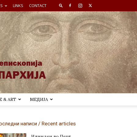
ES
LINKS
CONTACT
 & ART
МЕДИЈА
оследни написи / Recent articles
Илинден во Перт