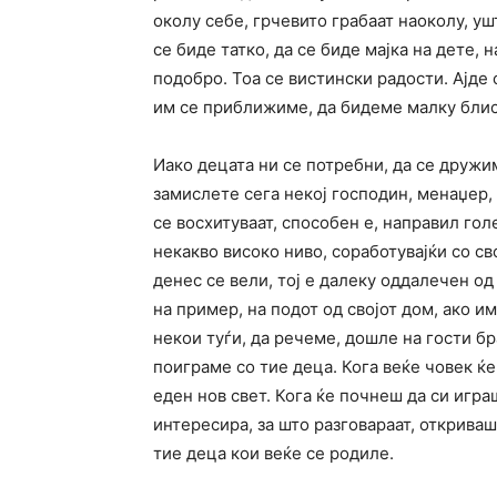
околу себе, грчевито грабаат наоколу, ушт
се биде татко, да се биде мајка на дете, 
подобро. Тоа се вистински радости. Ајде 
им се приближиме, да бидеме малку блис
Иако децата ни се потребни, да се дружим
замислете сега некој господин, менаџер, 
се восхитуваат, способен е, направил гол
некакво високо ниво, соработувајќи со с
денес се вели, тој е далеку оддалечен од
на пример, на подот од својот дом, ако и
некои туѓи, да речеме, дошле на гости бр
поиграме со тие деца. Кога веќе човек ќе
еден нов свет. Кога ќе почнеш да си игра
интересира, за што разговараат, откриваш
тие деца кои веќе се родиле.