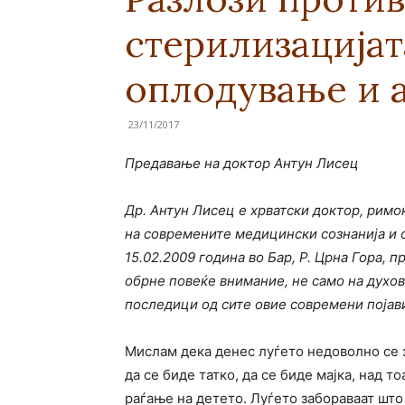
стерилизацијат
оплодување и 
23/11/2017
Предавање на доктор Антун Лисец
Др. Антун Лисец е хрватски доктор, римок
на современите медицински сознанија и 
15.02.2009 година во Бар, Р. Црна Гора, 
обрне повеќе внимание, не само на духов
последици од сите овие современи појави
Мислам дека денес луѓето недоволно се 
да се биде татко, да се биде мајка, над 
раѓање на детето. Луѓето забораваат што