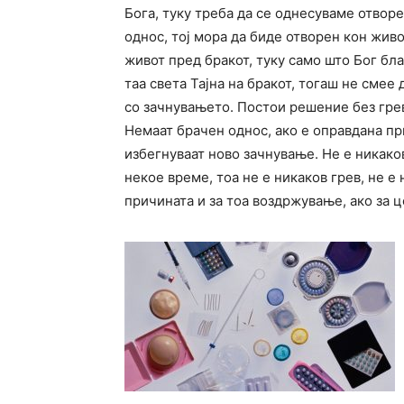
Бога, туку треба да се однесуваме отворе
однос, тој мора да биде отворен кон живо
живот пред бракот, туку само што Бог бла
таа света Тајна на бракот, тогаш не смее
со зачнувањето. Постои решение без грев
Немаат брачен однос, ако е оправдана пр
избегнуваат ново зачнување. Не е никаков
некое време, тоа не е никаков грев, не е
причината и за тоа воздржување, ако за 