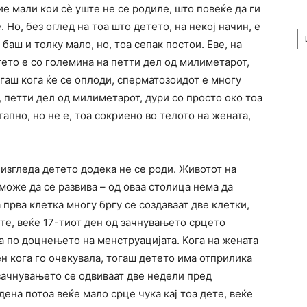
е мали кои сѐ уште не се родиле, што повеќе да ги
. Но, без оглед на тоа што детето, на некој начин, е
А
/
баш и толку мало, но, тоа сепак постои. Еве, на
Ar
ето е со големина на петти дел од милиметарот,
тогаш кога ќе се оплоди, сперматозоидот е многу
, петти дел од милиметарот, дури со просто око тоа
тапно, но не е, тоа сокриено во телото на жената,
 изгледа детето додека не се роди. Животот на
 може да се развива – од оваа столица нема да
а прва клетка многу бргу се создаваат две клетки,
те, веќе 17-тиот ден од зачнувањето срцето
на по доцнењето на менструацијата. Кога на жената
ен кога го очекувала, тогаш детето има отприлика
 зачнувањето се одвиваат две недели пред
ена потоа веќе мало срце чука кај тоа дете, веќе