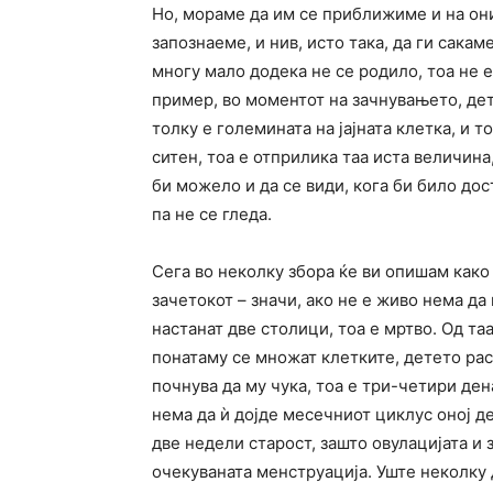
Но, мораме да им се приближиме и на они
запознаеме, и нив, исто така, да ги сакаме
многу мало додека не се родило, тоа не е 
пример, во моментот на зачнувањето, дет
толку е големината на јајната клетка, и 
ситен, тоа е отприлика таа иста величина
би можело и да се види, кога би било дос
па не се гледа.
Сега во неколку збора ќе ви опишам како
зачетокот – значи, ако не е живо нема да
настанат две столици, тоа е мртво. Од та
понатаму се множат клетките, детето рас
почнува да му чука, тоа е три-четири де
нема да ѝ дојде месечниот циклус оној д
две недели старост, зашто овулацијата и
очекуваната менструација. Уште неколку д