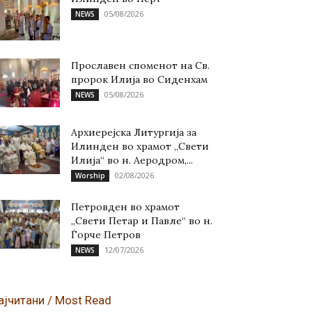
05/08/2026
NEWS
Прославен споменот на Св.
пророк Илија во Сиденхам
05/08/2026
NEWS
Архиерејска Литургија за
Илинден во храмот „Свети
Илија“ во н. Аеродром,...
02/08/2026
Worship
Петровден во храмот
„Свети Петар и Павле“ во н.
Ѓорче Петров
12/07/2026
NEWS
ајчитани / Most Read