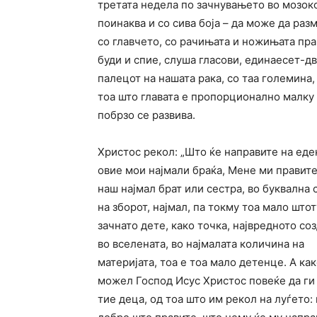
третата недела по зачнувањето во мозокот
поинаква и со сива боја – да може да ра
со главчето, со рачињата и ножињата пра
буди и спие, слуша гласови, единаесет-д
палецот на нашата рака, со таа големина, 
тоа што главата е пропорционално малку 
побрзо се развива.
Христос рекол: „Што ќе направите на еде
овие мои најмали браќа, Мене ми правите“
наш најмал брат или сестра, во буквална
на зборот, најмал, па токму тоа мало што
зачнато дете, како точка, највредното со
во вселената, во најмалата количина на
материјата, тоа е тоа мало детенце. А как
можел Господ Исус Христос повеќе да ги
тие деца, од тоа што им рекол на луѓето: