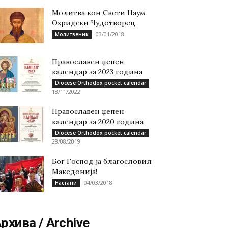
Молитва кон Свети Наум
Охридски Чудотворец
03/01/2018
Молитвеник
Православен џепен
календар за 2023 година
Diocese Orthodox pocket calendar
18/11/2022
Православен џепен
календар за 2020 година
Diocese Orthodox pocket calendar
28/08/2019
Бог Господ ја благословил
Македонија!
04/03/2018
Настани
рхива / Archive