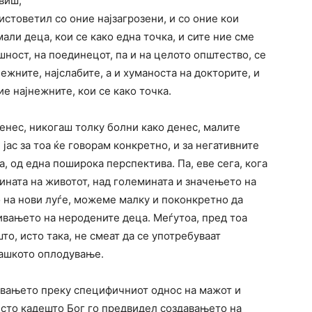
виш,
истоветил со оние најзагрозени, и со оние кои
мали деца, кои се како една точка, и сите ние сме
ушност, на поединецот, па и на целото општество, се
ежните, најслабите, а и хуманоста на докторите, и
е најнежните, кои се како точка.
денес, никогаш толку болни како денес, малите
ас за тоа ќе говорам конкретно, и за негативните
, од една поширока перспектива. Па, еве сега, кога
ината на животот, над големината и значењето на
 на нови луѓе, можеме малку и поконкретно да
ивањето на неродените деца. Меѓутоа, пред тоа
о, исто така, не смеат да се употребуваат
ташкото оплодување.
увањето преку специфичниот однос на мажот и
место кадешто Бог го предвидел создавањето на