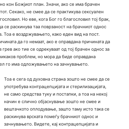
но кон Божјиот план. Значи, ако се има брачен
тот. Секако, не смее да се практикува сексуален
гословил. Но еве, кога Бог го благословил тој брак,
 да се раскинува таа поврзаност на брачниот однос
. Тоа е воздржувањето, како еден вид на пост.
ичината да го немаат, ако е оправдана причината да
 грев ако тие се одрекуваат од тој брачен однос за
 никаков проблем, но мора да биде оправдана
цел го има одложувањето на зачнувањето.
Тоа е сега од духовна страна зошто не смее да се
употребува контрацепцијата и стерилизацијата,
не само средства туку и постапки, а тоа на некој
начин е слично објаснување зошто не смее и
вештачкото оплодување, зашто таму исто така се
раскинува врската помеѓу брачниот однос и
зачнувањето. Видете, кај контрацепцијата и