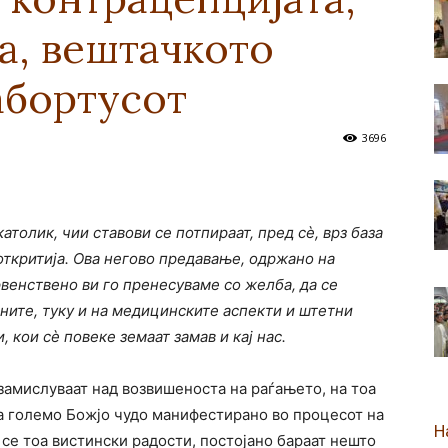
а, вештачкото
новозеландска
абортусот
3696
Епархија
атолик, чии ставови се потпираат, пред с
ѐ
, врз база
откритија. Ова негово предавање, одржано на
првенствено ви го пренесуваме со желба, да се
ните, туку и на медицинските аспекти и штетни
, кои с
ѐ
повеке земаат замав и кај нас.
замислуваат над возвишеноста на раѓањето, на тоа
тоа големо Божјо чудо манифестирано во процесот на
Н
 се тоа вистински радости, постојано бараат нешто