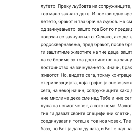
луѓето. Преку љубовта на сопружниците,
тоа мало зачнато дете. И постои една врс
детето, бракот и таа брачна љубов. Не с
од зачнувањето, зашто тоа Бог го предви
поврзан со зачнувањето. Секако, ако дете
родосквернавење, пред бракот, после бра
ги заштитиме животите на тие деца, зашто
да се бориме за тоа достоинство на зачну
достоинство на зачнувањето. Значи, брак
животот. Но, видете сега, токму контрацеп
стерилизацијата, која трајно ја оневозмо
сега, на некој начин, сопружниците како 
ние мислиме дека сме над Тебе и ние сег
душа на новиот човек, а кога нема. Мажот
тие ги даваат своите специфични клетки, 
соединуваат и тогаш е тоа нов човек. Тие
база, но Бог ја дава душата, и Бог е над 