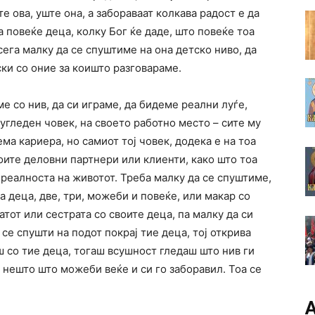
е ова, уште она, а забораваат колкава радост е да
на повеќе деца, колку Бог ќе даде, што повеќе тоа
сега малку да се спуштиме на она детско ниво, да
ки со оние за коишто разговараме.
е со нив, да си играме, да бидеме реални луѓе,
угледен човек, на своето работно место – сите му
ема кариера, но самиот тој човек, додека е на тоа
воите деловни партнери или клиенти, како што тоа
 реалноста на животот. Треба малку да се спуштиме,
ма деца, две, три, можеби и повеќе, или макар со
атот или сестрата со своите деца, па малку да си
 се спушти на подот покрај тие деца, тој открива
ш со тие деца, тогаш всушност гледаш што нив ги
 нешто што можеби веќе и си го заборавил. Тоа се
А