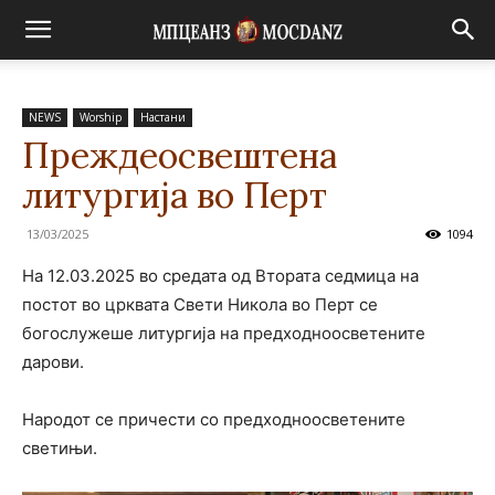
NEWS
Worship
Настани
Преждеосвештена
литургија во Перт
13/03/2025
1094
На 12.03.2025 во средата од Втората седмица на
постот во црквата Свети Никола во Перт се
богослужеше литургија на предходноосветените
дарови.
Народот се причести со предходноосветените
светињи.