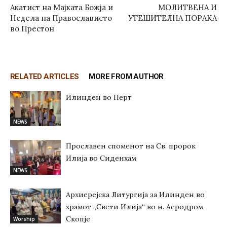
Акатист на Мајката Божја и
МОЛИТВЕНА И
Недела на Православието
УТЕШИТЕЛНА ПОРАКА
во Престон
RELATED ARTICLES
MORE FROM AUTHOR
Илинден во Перт
NEWS
Прославен споменот на Св. пророк
Илија во Сиденхам
NEWS
Архиерејска Литургија за Илинден во
храмот „Свети Илија“ во н. Аеродром,
Скопје
Worship