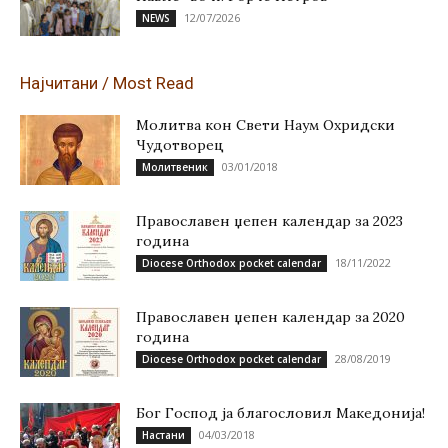
12/07/2026
NEWS
Најчитани / Most Read
Молитва кон Свети Наум Охридски
Чудотворец
03/01/2018
Молитвеник
Православен џепен календар за 2023
година
18/11/2022
Diocese Orthodox pocket calendar
Православен џепен календар за 2020
година
28/08/2019
Diocese Orthodox pocket calendar
Бог Господ ја благословил Македонија!
04/03/2018
Настани