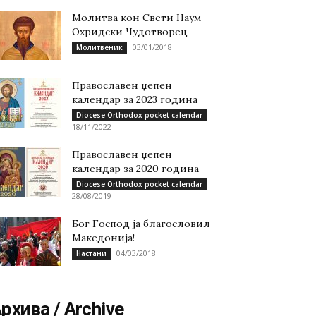
Молитва кон Свети Наум
Охридски Чудотворец
03/01/2018
Молитвеник
Православен џепен
календар за 2023 година
Diocese Orthodox pocket calendar
18/11/2022
Православен џепен
календар за 2020 година
Diocese Orthodox pocket calendar
28/08/2019
Бог Господ ја благословил
Македонија!
04/03/2018
Настани
рхива / Archive