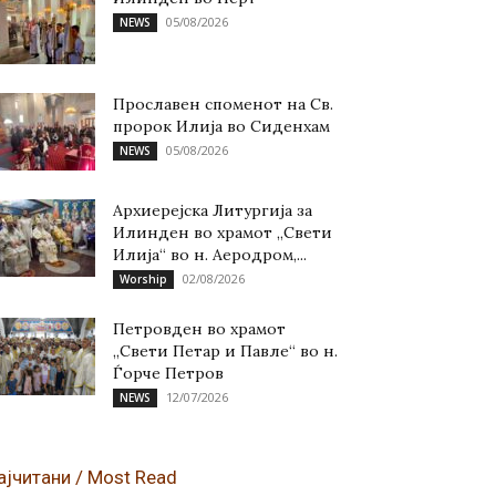
05/08/2026
NEWS
Прославен споменот на Св.
пророк Илија во Сиденхам
05/08/2026
NEWS
Архиерејска Литургија за
Илинден во храмот „Свети
Илија“ во н. Аеродром,...
02/08/2026
Worship
Петровден во храмот
„Свети Петар и Павле“ во н.
Ѓорче Петров
12/07/2026
NEWS
ајчитани / Most Read