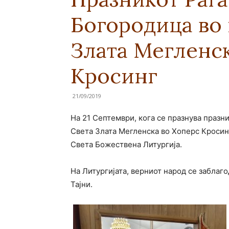
Богородица во 
Злата Мегленск
Кросинг
21/09/2019
На 21 Септември, кога се празнува празн
Света Злата Мегленска во Хоперс Кросин
Света Божествена Литургија.
На Литургијата, верниот народ се заблаг
Тајни.