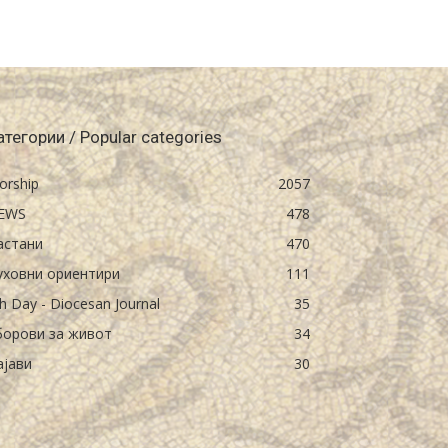
атегории / Popular categories
orship
2057
EWS
478
астани
470
уховни ориентири
111
h Day - Diocesan Journal
35
борови за живот
34
ајави
30