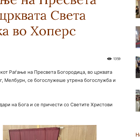
црквата Света
новозеландска
а во Хоперс
Епархија
1359
икот Раѓање на Пресвета Богородица, во црквата
г, Мелбурн, се богослужеше утрена богослужба и
одари на Бога и се причести со Светите Христови
Н