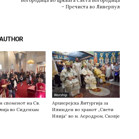
Богородица во црквата Света Богородица
– Пречиста во Ливерпул
 AUTHOR
Worship
н споменот на Св.
Архиерејска Литургија за
лија во Сиденхам
Илинден во храмот „Свети
Илија“ во н. Аеродром, Скопје