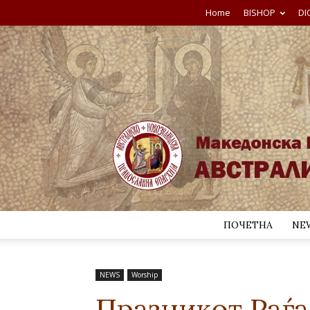
Home
BISHOP
DI
ПОЧЕТНА
NE
NEWS
Worship
Празникот Раѓа