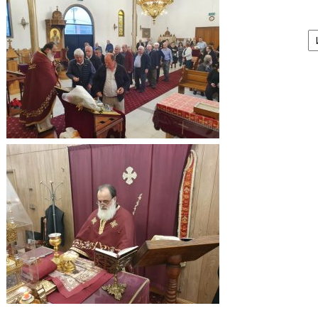
А
/
Ar