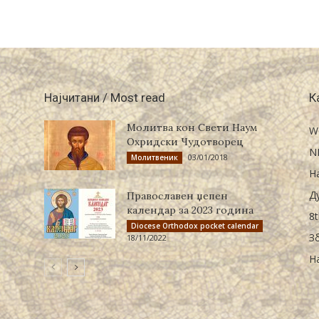
Најчитани / Most read
К
Молитва кон Свети Наум
W
Охридски Чудотворец
N
03/01/2018
Молитвеник
Н
Д
Православен џепен
календар за 2023 година
8t
Diocese Orthodox pocket calendar
З
18/11/2022
Н