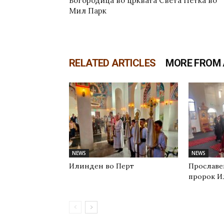
Богородица во црквата Света Петка во
Мил Парк
RELATED ARTICLES
MORE FROM
NEWS
NEWS
Илинден во Перт
Прославе
пророк И