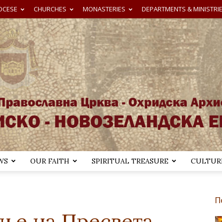
OCESE
CHURCHES
MONASTERIES
DEPARTMENTS & MINISTRI
WS
OUR FAITH
SPIRITUAL TREASURE
CULTURE
Австралиско-
П
ње на Пресвета