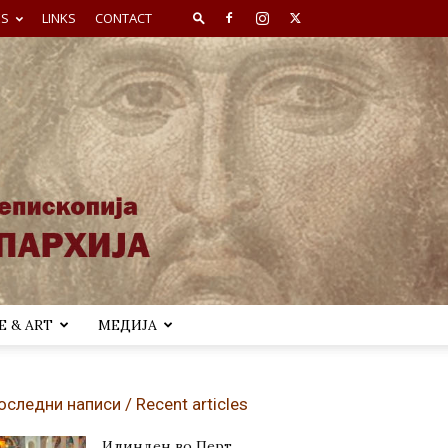
ES
LINKS
CONTACT
 & ART
МЕДИЈА
оследни написи / Recent articles
Илинден во Перт