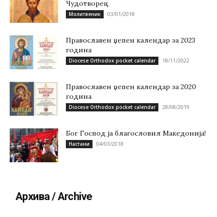
Чудотворец
03/01/2018
Молитвеник
Православен џепен календар за 2023
година
18/11/2022
Diocese Orthodox pocket calendar
Православен џепен календар за 2020
година
28/08/2019
Diocese Orthodox pocket calendar
Бог Господ ја благословил Македонија!
04/03/2018
Настани
Архива / Archive
Архива