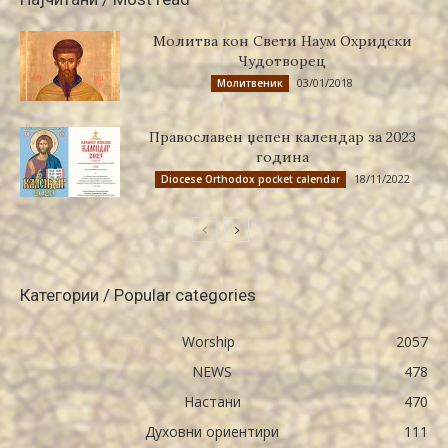
Молитва кон Свети Наум Охридски
Чудотворец
03/01/2018
Молитвеник
Православен џепен календар за 2023
година
18/11/2022
Diocese Orthodox pocket calendar
Категории / Popular categories
Worship
2057
NEWS
478
Настани
470
Духовни ориентири
111