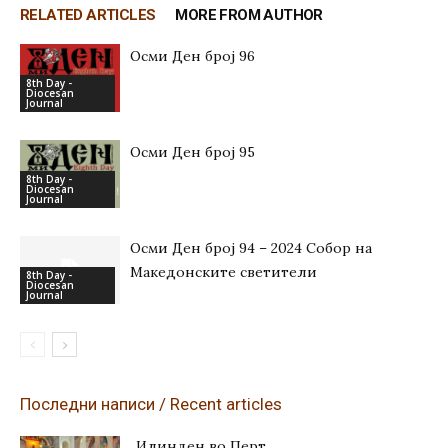
RELATED ARTICLES
MORE FROM AUTHOR
Осми Ден број 96
8th Day -
Diocesan
Journal
Осми Ден број 95
8th Day -
Diocesan
Journal
Осми Ден број 94 – 2024 Собор на
Македонските светители
8th Day -
Diocesan
Journal
Последни написи / Recent articles
Илинден во Перт