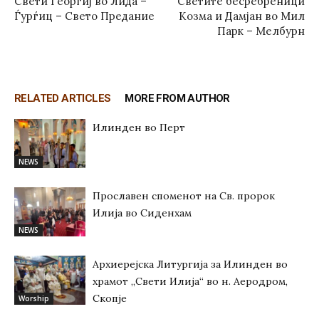
Свети Георгиј во Лида –
Светите бесребреници
Ѓурѓиц – Свето Предание
Козма и Дамјан во Мил
Парк – Мелбурн
RELATED ARTICLES
MORE FROM AUTHOR
Илинден во Перт
NEWS
Прославен споменот на Св. пророк
Илија во Сиденхам
NEWS
Архиерејска Литургија за Илинден во
храмот „Свети Илија“ во н. Аеродром,
Скопје
Worship