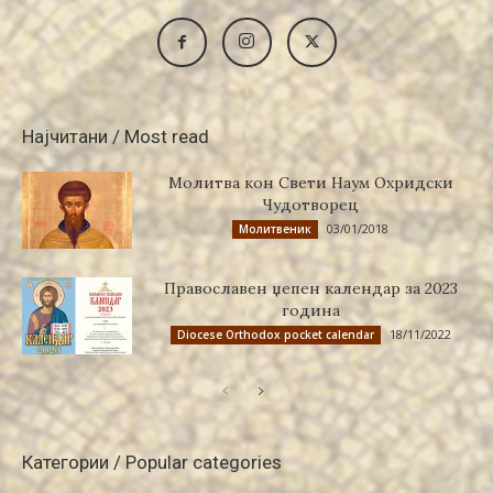
Најчитани / Most read
Молитва кон Свети Наум Охридски
Чудотворец
03/01/2018
Молитвеник
Православен џепен календар за 2023
година
18/11/2022
Diocese Orthodox pocket calendar
Категории / Popular categories