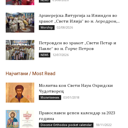
Архиерејска Литургија за Илинден во
храмот „Свети Илија“ во н. Аеродром,...
02/08/2026
Worship
Петровден во храмот „Свети Петар и
Павле“ во н. Ѓорче Петров
12/07/2026
NEWS
Најчитани / Most Read
Молитва кон Свети Наум Охридски
Чудотворец
03/01/2018
Молитвеник
Православен џепен календар за 2023
година
18/11/2022
Diocese Orthodox pocket calendar