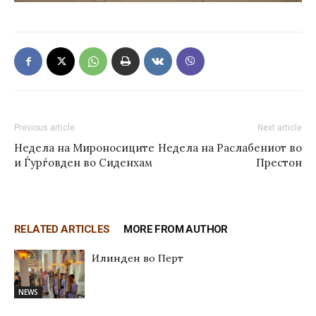
Previous article
Next article
Недела на Мироносиците
Недела на Раслабениот во
и Ѓурѓовден во Сиденхам
Престон
RELATED ARTICLES
MORE FROM AUTHOR
Илинден во Перт
NEWS