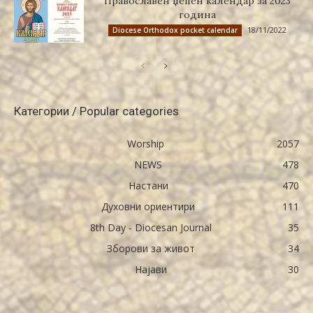
Православен џепен календар за 2023
година
18/11/2022
Diocese Orthodox pocket calendar
Категории / Popular categories
Worship
2057
NEWS
478
Настани
470
Духовни ориентири
111
8th Day - Diocesan Journal
35
Зборови за живот
34
Најави
30