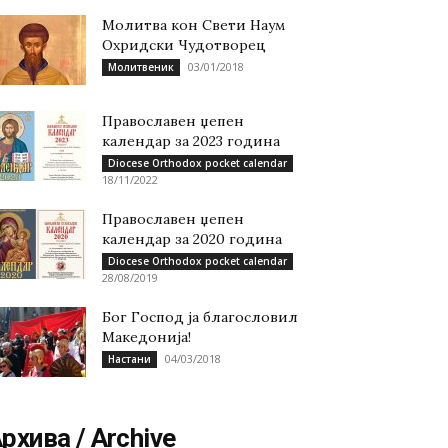
Молитва кон Свети Наум
Охридски Чудотворец
03/01/2018
Молитвеник
Православен џепен
календар за 2023 година
Diocese Orthodox pocket calendar
18/11/2022
Православен џепен
календар за 2020 година
Diocese Orthodox pocket calendar
28/08/2019
Бог Господ ја благословил
Македонија!
04/03/2018
Настани
рхива / Archive