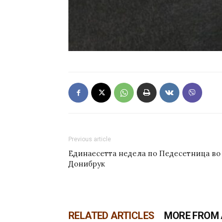
Previous article
Единаесетта недела по Педесетница во
Донибрук
RELATED ARTICLES
MORE FROM