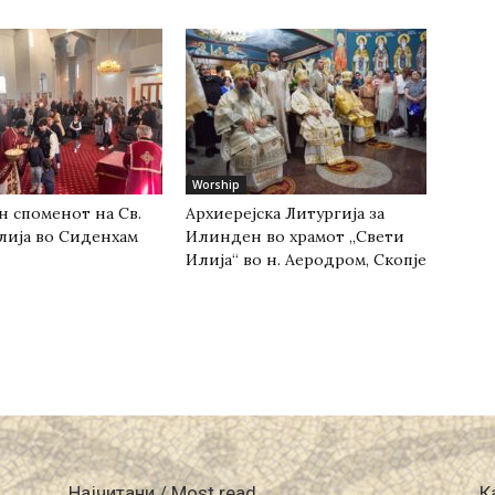
Worship
н споменот на Св.
Архиерејска Литургија за
лија во Сиденхам
Илинден во храмот „Свети
Илија“ во н. Аеродром, Скопје
Најчитани / Most read
К