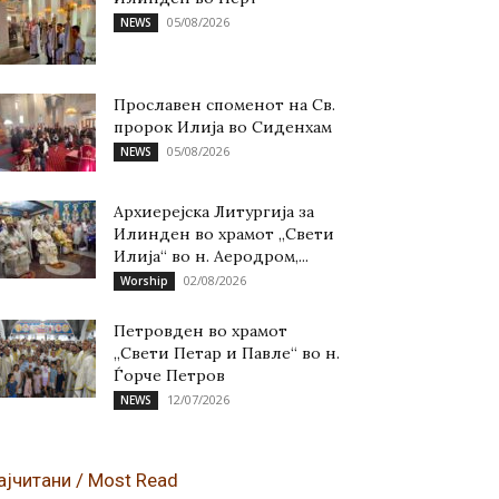
05/08/2026
NEWS
Прославен споменот на Св.
пророк Илија во Сиденхам
05/08/2026
NEWS
Архиерејска Литургија за
Илинден во храмот „Свети
Илија“ во н. Аеродром,...
02/08/2026
Worship
Петровден во храмот
„Свети Петар и Павле“ во н.
Ѓорче Петров
12/07/2026
NEWS
ајчитани / Most Read