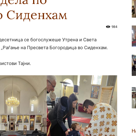
о Сиденхам
новозеландска
984
десетница се богослужеше Утрена и Света
 „Раѓање на Пресвета Богородица во Сиденхам.
Епархија
истови Тајни.
Н