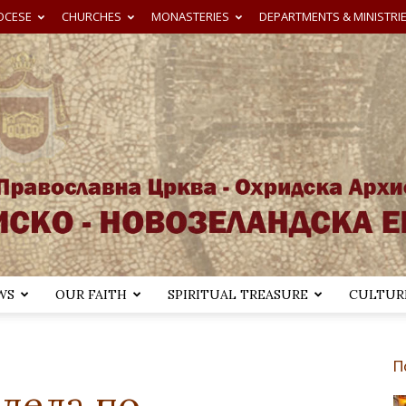
OCESE
CHURCHES
MONASTERIES
DEPARTMENTS & MINISTRI
WS
OUR FAITH
SPIRITUAL TREASURE
CULTURE
Австралиско-
П
дела по