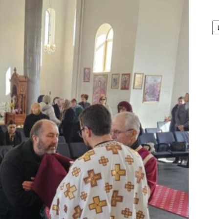
А
/
Ar