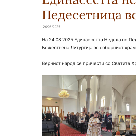
Педесетница в
26/08/2025
На 24.08.2025 Единаесетта Недела по Пе
Божествена Литургија во соборниот храм
Верниот народ се причести со Светите Хр