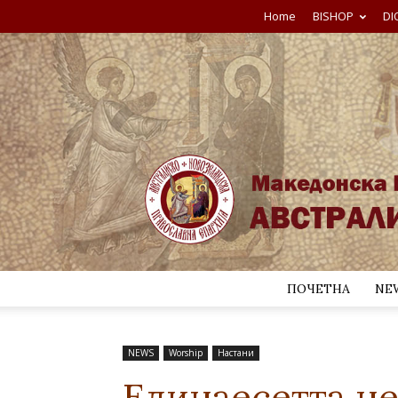
Home
BISHOP
DI
ПОЧЕТНА
NE
NEWS
Worship
Настани
Единаесетта не