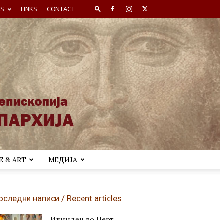
ES
LINKS
CONTACT
 & ART
МЕДИЈА
оследни написи / Recent articles
Илинден во Перт