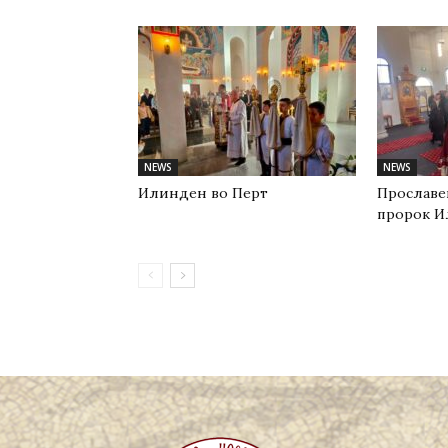
NEWS
NEWS
Илинден во Перт
Прославе
пророк И