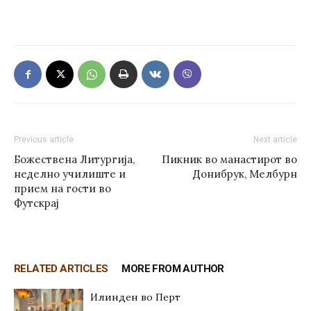
Previous article
Next article
Божествена Литургија,
Пикник во манастирот во
неделно училиште и
Донибрук, Мелбурн
прием на гости во
Футскрај
RELATED ARTICLES
MORE FROM AUTHOR
Илинден во Перт