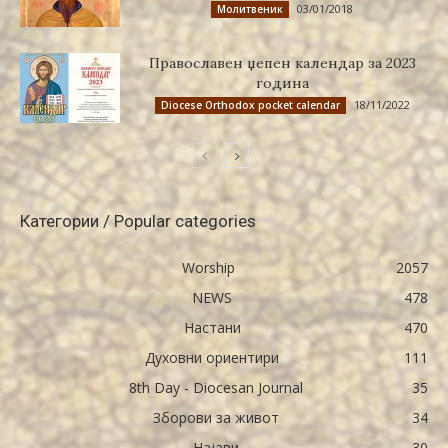
03/01/2018
Молитвеник
Православен џепен календар за 2023
година
18/11/2022
Diocese Orthodox pocket calendar
Категории / Popular categories
Worship
2057
NEWS
478
Настани
470
Духовни ориентири
111
8th Day - Diocesan Journal
35
Зборови за живот
34
Најави
30