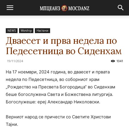
NEWS
Worship
Настани
Дваесет и прва недела по
Педесетница во Сиденхам
19/11/2024
1041
На 17 ноември, 2024 година, во дваесет и првата
недела по Педесетница, во соборниот храм
„Рождество на Пресвета Богородица“ во Сиденхам
беше богослужена Света и Божествена литургија.
Богослужеше: ереј Александар Николовски.
Верниот народ се причести со Светите Христови
Тајни.