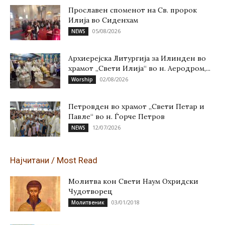
Прославен споменот на Св. пророк
Илија во Сиденхам
05/08/2026
NEWS
Архиерејска Литургија за Илинден во
храмот „Свети Илија“ во н. Аеродром,...
02/08/2026
Worship
Петровден во храмот „Свети Петар и
Павле“ во н. Ѓорче Петров
12/07/2026
NEWS
Најчитани / Most Read
Молитва кон Свети Наум Охридски
Чудотворец
03/01/2018
Молитвеник