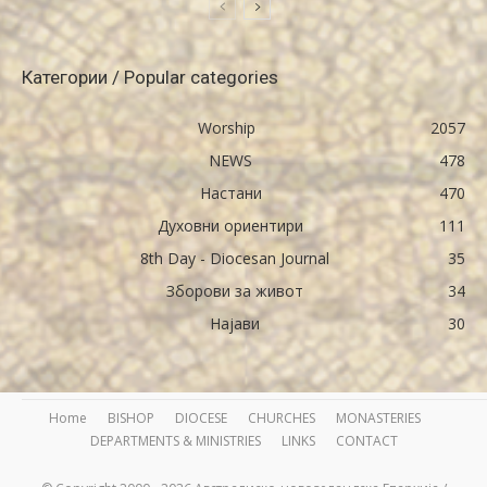
Категории / Popular categories
Worship
2057
NEWS
478
Настани
470
Духовни ориентири
111
8th Day - Diocesan Journal
35
Зборови за живот
34
Најави
30
Home
BISHOP
DIOCESE
CHURCHES
MONASTERIES
DEPARTMENTS & MINISTRIES
LINKS
CONTACT