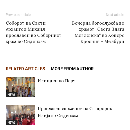
Previous article
Next article
Соборот на Свети
Вечерна богослужба во
Архангел Михаил
храмот „Света Злата
прославен во Соборниот
Мегленска“ во Хоперс
храм во Сиденхам
Кросинг – Мелбурн
RELATED ARTICLES
MORE FROM AUTHOR
Илинден во Перт
NEWS
Прославен споменот на Св. пророк
Илија во Сиденхам
NEWS