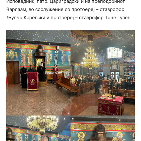
Исповедник, патр. Цариградски и на преподобниот
Варлаам, во сослужение со протоереј – ставрофор
Љупчо Каревски и протоереј – ставрофор Тоне Гулев.