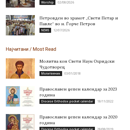
02/08/2026
Worship
Петровден во храмот „Свети Петар и
Павле“ во н. Ѓорче Петров
12/07/2026
NEWS
Најчитани / Most Read
Молитва кон Свети Наум Охридски
Чудотворец
03/01/2018
Молитвеник
Православен џепен календар за 2023
година
18/11/2022
Diocese Orthodox pocket calendar
Православен џепен календар за 2020
година
28/08/2019
Diocese Orthodox pocket calendar