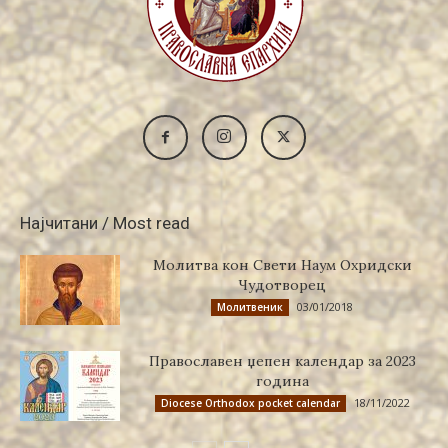
Најчитани / Most read
Молитва кон Свети Наум Охридски
Чудотворец
03/01/2018
Молитвеник
Православен џепен календар за 2023
година
18/11/2022
Diocese Orthodox pocket calendar