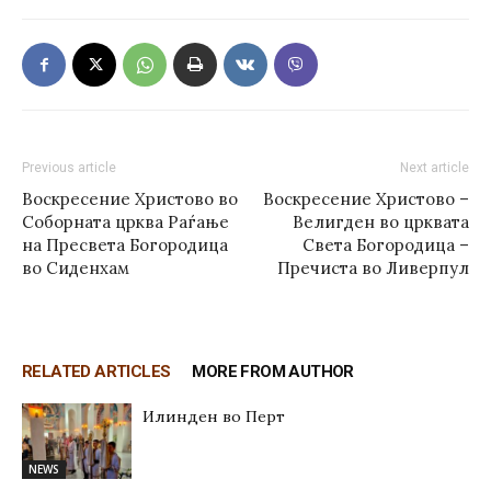
Previous article
Next article
Воскресение Христово во
Воскресение Христово –
Соборната црква Раѓање
Велигден во црквата
на Пресвета Богородица
Света Богородица –
во Сиденхам
Пречиста во Ливерпул
RELATED ARTICLES
MORE FROM AUTHOR
Илинден во Перт
NEWS