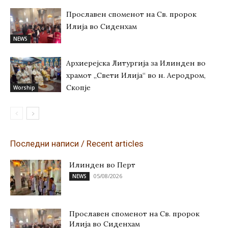
Прославен споменот на Св. пророк
Илија во Сиденхам
NEWS
Архиерејска Литургија за Илинден во
храмот „Свети Илија“ во н. Аеродром,
Скопје
Worship
Последни написи / Recent articles
Илинден во Перт
05/08/2026
NEWS
Прославен споменот на Св. пророк
Илија во Сиденхам