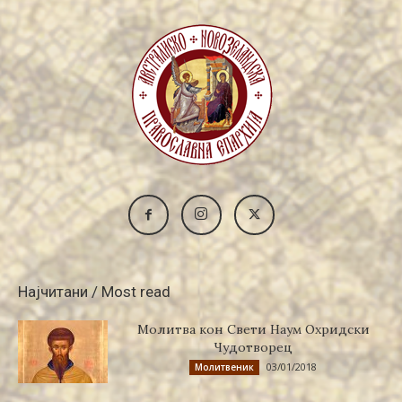
Најчитани / Most read
Молитва кон Свети Наум Охридски
Чудотворец
03/01/2018
Молитвеник