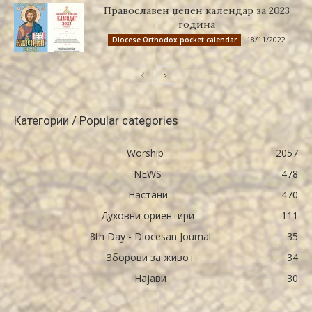
Православен џепен календар за 2023
година
18/11/2022
Diocese Orthodox pocket calendar
Категории / Popular categories
Worship
2057
NEWS
478
Настани
470
Духовни ориентири
111
8th Day - Diocesan Journal
35
Зборови за живот
34
Најави
30