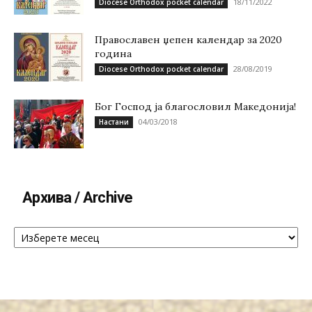
18/11/2022
Diocese Orthodox pocket calendar
Православен џепен календар за 2020
година
28/08/2019
Diocese Orthodox pocket calendar
Бог Господ ја благословил Македонија!
04/03/2018
Настани
Архива / Archive
Архива
/
Archive