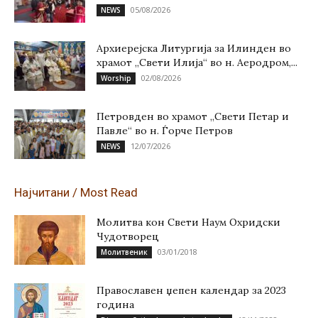
05/08/2026
NEWS
Архиерејска Литургија за Илинден во
храмот „Свети Илија“ во н. Аеродром,...
02/08/2026
Worship
Петровден во храмот „Свети Петар и
Павле“ во н. Ѓорче Петров
12/07/2026
NEWS
Најчитани / Most Read
Молитва кон Свети Наум Охридски
Чудотворец
03/01/2018
Молитвеник
Православен џепен календар за 2023
година