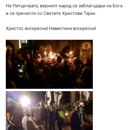
На Литургијата, верниот народ се заблагодари на Бога
и се причести со Светите Христови Тајни.
Христос воскресна! Навистина воскресна!