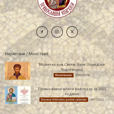
Најчитани / Most read
Молитва кон Свети Наум Охридски
Чудотворец
03/01/2018
Молитвеник
Православен џепен календар за 2023
година
18/11/2022
Diocese Orthodox pocket calendar