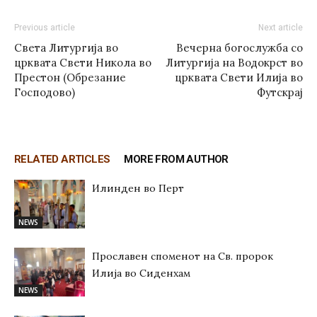
Previous article
Next article
Света Литургија во
Вечерна богослужба со
црквата Свети Никола во
Литургија на Водокрст во
Престон (Обрезание
црквата Свети Илија во
Господово)
Футскрај
RELATED ARTICLES
MORE FROM AUTHOR
Илинден во Перт
NEWS
Прославен споменот на Св. пророк
Илија во Сиденхам
NEWS