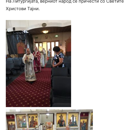
На Литургијата, верниот народ се причести со Светите
Христови Тајни.