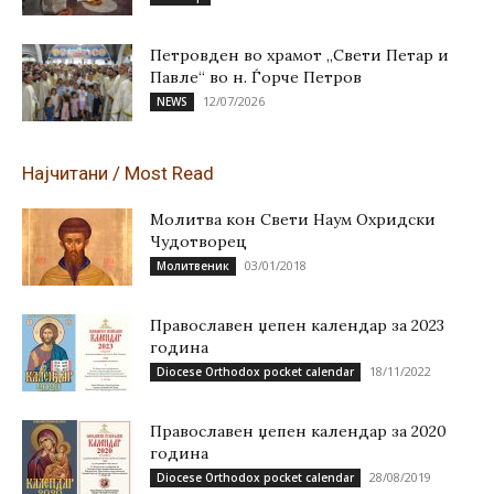
Петровден во храмот „Свети Петар и
Павле“ во н. Ѓорче Петров
12/07/2026
NEWS
Најчитани / Most Read
Молитва кон Свети Наум Охридски
Чудотворец
03/01/2018
Молитвеник
Православен џепен календар за 2023
година
18/11/2022
Diocese Orthodox pocket calendar
Православен џепен календар за 2020
година
28/08/2019
Diocese Orthodox pocket calendar