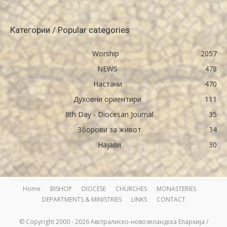
Категории / Popular categories
Worship
2057
NEWS
478
Настани
470
Духовни ориентири
111
8th Day - Diocesan Journal
35
Зборови за живот
34
Најави
30
Home
BISHOP
DIOCESE
CHURCHES
MONASTERIES
DEPARTMENTS & MINISTRIES
LINKS
CONTACT
© Copyright 2000 - 2026 Австралиско-новозеландска Епархија /