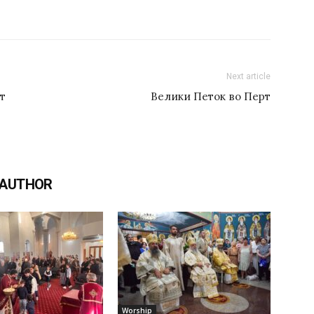
Next article
т
Велики Петок во Перт
 AUTHOR
Worship