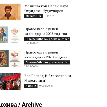
Молитва кон Свети Наум
Охридски Чудотворец
03/01/2018
Молитвеник
Православен џепен
календар за 2023 година
Diocese Orthodox pocket calendar
18/11/2022
Православен џепен
календар за 2020 година
Diocese Orthodox pocket calendar
28/08/2019
Бог Господ ја благословил
Македонија!
04/03/2018
Настани
рхива / Archive