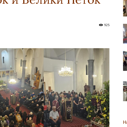
новозеландска
925
Епархија
Н