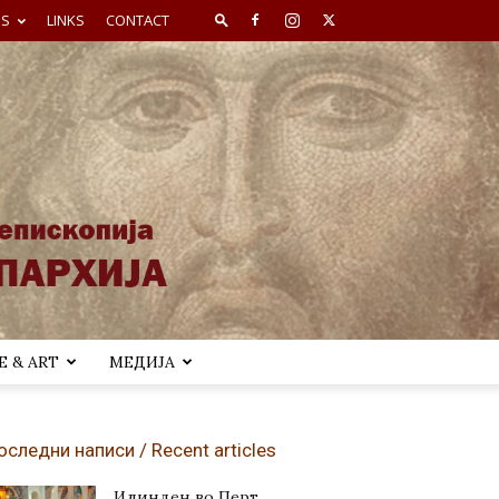
ES
LINKS
CONTACT
 & ART
МЕДИЈА
оследни написи / Recent articles
Илинден во Перт