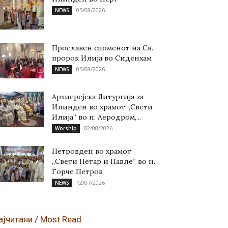
05/08/2026
NEWS
Прославен споменот на Св.
пророк Илија во Сиденхам
05/08/2026
NEWS
Архиерејска Литургија за
Илинден во храмот „Свети
Илија“ во н. Аеродром,...
02/08/2026
Worship
Петровден во храмот
„Свети Петар и Павле“ во н.
Ѓорче Петров
12/07/2026
NEWS
ајчитани / Most Read