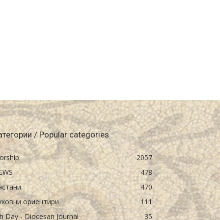
атегории / Popular categories
orship
2057
EWS
478
астани
470
уховни ориентири
111
h Day - Diocesan Journal
35