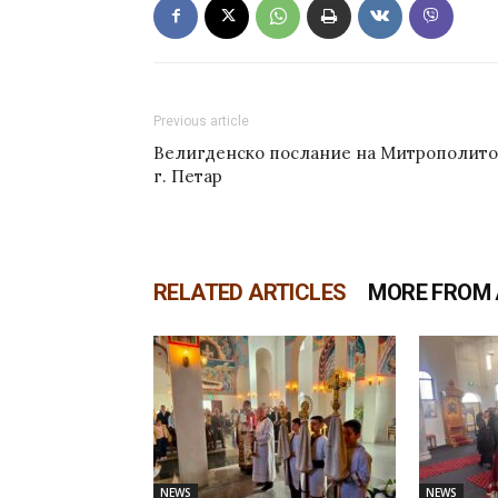
Previous article
Велигденско послание на Митрополито
г. Петар
RELATED ARTICLES
MORE FROM
NEWS
NEWS