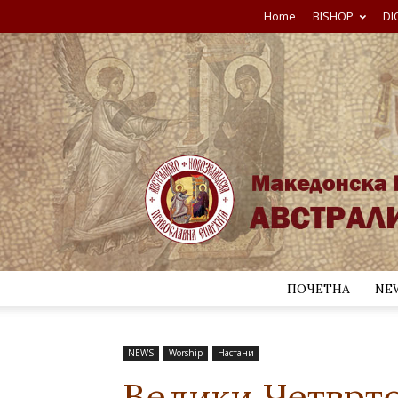
Home
BISHOP
DI
ПОЧЕТНА
NE
NEWS
Worship
Настани
Велики Четврто