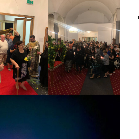
А
/
Ar