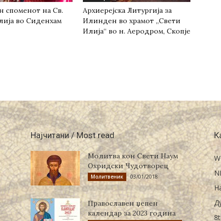
н споменот на Св.
Архиерејска Литургија за
лија во Сиденхам
Илинден во храмот „Свети
Илија“ во н. Аеродром, Скопје
Најчитани / Most read
К
Молитва кон Свети Наум
W
Охридски Чудотворец
N
03/01/2018
Молитвеник
Н
Д
Православен џепен
календар за 2023 година
8t