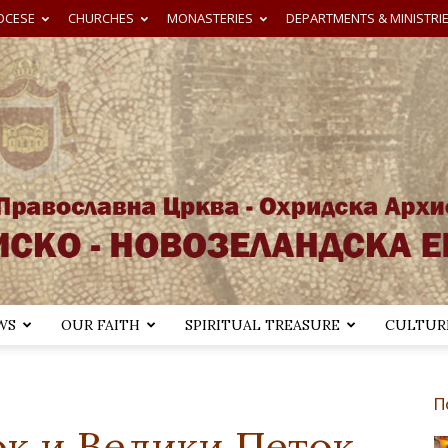
OCESE
CHURCHES
MONASTERIES
DEPARTMENTS & MINISTRI
WS
OUR FAITH
SPIRITUAL TREASURE
CULTURE
Австралиско-
П
к и Велики Петок