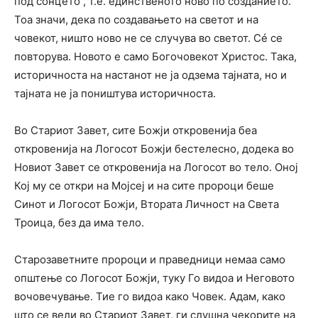
под сонцето“, т.е. единственото ново по созданието.
Тоа значи, дека по создавањето на светот и на
човекот, ништо ново не се случува во светот. Сé се
повторува. Новото е само Богочовекот Христос. Така,
историчноста на настанот не ја одзема тајната, но и
тајната не ја поништува историчноста.
Во Стариот Завет, сите Божји откровенија беа
откровенија на Логосот Божји бестелесно, додека во
Новиот Завет се откровенија на Логосот во тело. Оној
Кој му се откри на Мојсеј и на сите пророци беше
Синот и Логосот Божји, Втората Личност на Света
Троица, без да има тело.
Старозаветните пророци и праведници немаа само
општење со Логосот Божји, туку Го видоа и Неговото
вочовечување. Тие го видоа како Човек. Адам, како
што се вели во Стариот Завет, ги слушна чекорите на