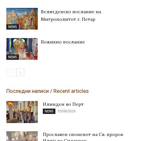
Велигденско послание на
Митрополитот г. Петар
NEWS
Божикно послание
NEWS
Последни написи / Recent articles
Илинден во Перт
05/08/2026
NEWS
Прославен споменот на Св. пророк
Илија во Сиденхам