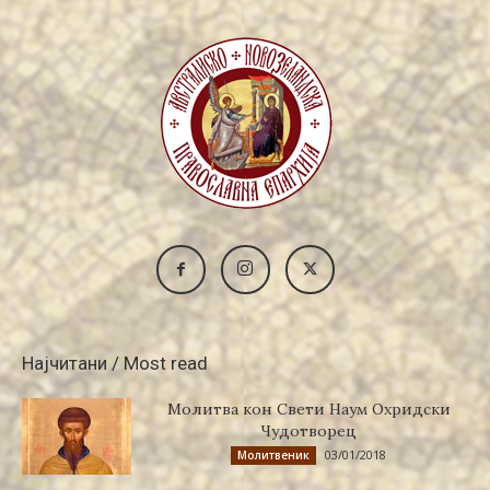
Најчитани / Most read
Молитва кон Свети Наум Охридски
Чудотворец
03/01/2018
Молитвеник