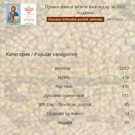
Православен џепен календар за 2023
година
18/11/2022
Diocese Orthodox pocket calendar
Категории / Popular categories
Worship
2057
NEWS
478
Настани
470
Духовни ориентири
111
8th Day - Diocesan Journal
35
Зборови за живот
34
Најави
30