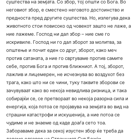
суштества на земјата. Со збор, тој општи со Бога. Во
неговиот збор, е сместено неговото достоинство и
предноста пред другите суштества. Но, излегува дека
животното стои повисоко од човекот зашто не лаже, а
ние лажеме. Господ ни дал збор – ние сме го
искривиле. Господ ни го дал зборот за молитва, за
општење и почит еден со друг, зборот, како меч
против сатаната, а ние го свртуваме против самите
себе, против Бога и против ближниот. А тој, зборот,
лажлив и лицемерен, не исчезнува во воздухот без
трага, како што ни се чини, туку таквите зборови се
зачувуваат како во некоја невидлива ризница, и така
собирајќи се, се претвораат во некоја разорна сила и
енергија, која потоа се пројавува на земјата во вид на
страшни катастрофи и искушенија, а ние потоа се
чудиме и не знаеме од каде доаѓа сето тоа.
Забораваме дека за секој изустен збор ќе треба да
дадеме одговор на Страшниот Суд Божји.