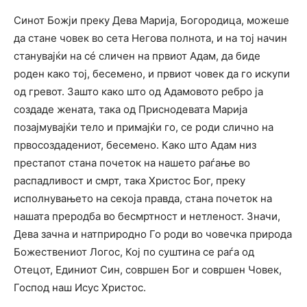
Синот Божји преку Дева Марија, Богородица, можеше
да стане човек во сета Негова полнота, и на тој начин
станувајќи на сé сличен на првиот Адам, да биде
роден како тој, бесемено, и првиот човек да го искупи
од гревот. Зашто како што од Адамовото ребро ја
создаде жената, така од Приснодевата Марија
позајмувајќи тело и примајќи го, се роди слично на
првосоздадениот, бесемено. Како што Адам низ
престапот стана почеток на нашето раѓање во
распадливост и смрт, така Христос Бог, преку
исполнувањето на секоја правда, стана почеток на
нашата преродба во бесмртност и нетленост. Значи,
Дева зачна и натприродно Го роди во човечка природа
Божествениот Логос, Кој по суштина се раѓа од
Отецот, Единиот Син, совршен Бог и совршен Човек,
Господ наш Исус Христос.