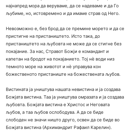
најнапред мора да веруваме, да се надеваме и да Го
љубиме, но, истовремено и да имаме страв од Него.
Невозможно е, без брод да се премине морето и да се
пристигне на пристаништето. Исто така, до
пристаништето на љубовта не може да се стигне без
покајание. За нас, Стравот Божји е командант и
капетан на бродот на покајанието. Тој нè води низ
темното море на животот и нè управува кон
божественото пристаниште на божествената љубов.
Вистината ја уништува нашата невистина и ја создава
Божјата вистина. Таа ја уништува омразата и ја создава
љубовта. Божјата вистина е Христос и Неговата
љубов, а таа љубов ослободува. А да се биде
слободен не значи ништо друго, освен да се биде во
Божјата вистина (Архимандрит Рафаил Карелин).