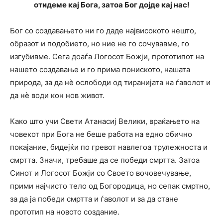
отидеме кај Бога, затоа Бог дојде кај нас!
Бог со создавањето ни го даде највисокото нешто,
образот и подобието, но ние не го сочувавме, го
изгубивме. Сега доаѓа Логосот Божји, прототипот на
нашето создавање и го прима пониското, нашата
природа, за да нè ослободи од тиранијата на ѓаволот и
да нè води кон нов живот.
Како што учи Свети Атанасиј Велики, враќањето на
човекот при Бога не беше работа на едно обично
покајание, бидејќи по гревот навлегоа трулежноста и
смртта. Значи, требаше да се победи смртта. Затоа
Синот и Логосот Божји со Своето вочовечување,
прими најчисто тело од Богородица, но сепак смртно,
за да ја победи смртта и ѓаволот и за да стане
прототип на новото создание.