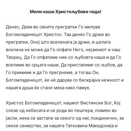
Мили наши Христољубиви чеда!
Денес, Дева во своите прегратки Го милува
Богомладенецот Христос. Таа денес Го држи во
прегратки, Оној што вселената ја држи, и целата
вселена не може да Го опфати Него, нејзиниот и наш
Творец. Да Го опфатиме ние со љубовта наша и да Го
вселиме во срцата наши. Да пристапиме со љубов, да
Го примиме и да Го прегрнеме, а тогаш Он,
Богомладенецот, ќе нè дарува со бескрајна нежност и
нашата душа ќе стане мека како памук.
Христос Богомладенецот, нашиот Вистински Бог, Кој
слезе од небесата и се роди во пештера, повиен во
јасли, нека се застапи за секого од нас поединечно, за
секое семејство, за нашата Татковина Македонија и