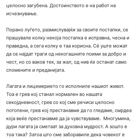
целосно загубена. Достоинството е на работ на
исчезнување.
Порано луѓето, размислувајќи за своите постапки, се
прашувале колку некоја постапка е исправна, чесна и
праведна, а сега колку е таа корисна. Сé уште можат
да се најдат траги од некогашните поими за добро и
чест, но со ваков тек, за жал, од нив ќе останат само
спомените и преданијата.
Лагата и лицемерието го исполниле нашиот живот.
Тоа е грев кој станал нормален во нашата
секојдневност, грев со кој сме речиси целосно
потопени, грев кој престанавме да го гледаме, смрдеа
која веќе престанавме да ја чувствуваме. Многумина,
дури лагата ја сметаат за духовна мудрост. А зошто е
тоа така? Затоа што сме заборавиле дека човекот е