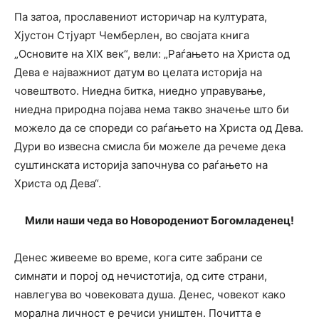
Па затоа, прославениот историчар на културата,
Хјустон Стјуарт Чемберлен, во својата книга
„Основите на XIX век“, вели: „Раѓањето на Христа од
Дева е најважниот датум во целата историја на
човештвото. Ниедна битка, ниедно управување,
ниедна природна појава нема такво значење што би
можело да се спореди со раѓањето на Христа од Дева.
Дури во извесна смисла би можеле да речеме дека
суштинската историја започнува со раѓањето на
Христа од Дева“.
Мили наши чеда во Новородениот Богомладенец!
Денес живееме во време, кога сите забрани се
симнати и порој од нечистотија, од сите страни,
навлегува во човековата душа. Денес, човекот како
морална личност е речиси уништен. Почитта е