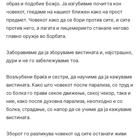
образ и подобие Божјо. Ја изгубивме почитта кон
човекот, гледаме на нашиот ближен како на прост
предмет. Човекот како да се бори против сите, и сите
против него, а лагата и лицемерието станале негово
главно оружје во борбата.
Заборавивме да ја зборуваме вистината и, најстрашно,
дури и не го забележуваме тоа.
Возљубени браќа и сестри, да научиме да ја кажуваме
вистината. Како што човекот после парализа, со труд и
со болка го прави секое движење, секој чекор, така и
ние, како после духовна парализа, неопходно е со
болка, страдање, со напор да се учиме да ја кажуваме
вистината.
Зборот го разликува човекот од сите останати живи