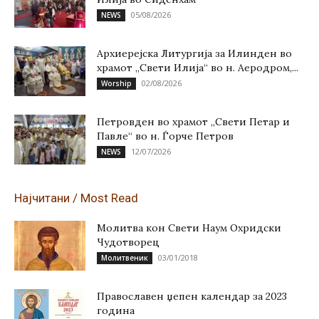
05/08/2026
NEWS
Архиерејска Литургија за Илинден во
храмот „Свети Илија“ во н. Аеродром,...
02/08/2026
Worship
Петровден во храмот „Свети Петар и
Павле“ во н. Ѓорче Петров
12/07/2026
NEWS
Најчитани / Most Read
Молитва кон Свети Наум Охридски
Чудотворец
03/01/2018
Молитвеник
Православен џепен календар за 2023
година