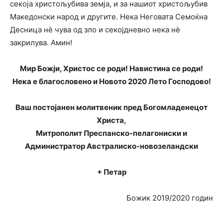
секоја христољубива земја, и за нашиот христољубив
Македонски народ и другите. Нека Неговата Семоќна
Десница нè чува од зло и секојдневно нека нè
закрилува. Амин!
Мир Божји, Христос се роди! Навистина се роди!
Нека е благословено и Новото 2020 Лето Господово!
Ваш постојанен молитвеник пред Богомладенецот
Христа,
Митрополит Преспанско-пелагониски и
Администратор Австралиско-новозеландски
+ Петар
Божик 2019/2020 годин