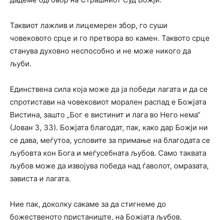
Таквиот лажлив и лицемерен збор, го суши
човековото срце и го претвора во камен. Таквото срце
станува духовно неспособно и не може никого да
љуби.
Единствена сила која може да ја победи лагата и да се
спротистави на човековиот морален распад е Божјата
Вистина, зашто „Бог е вистинит и лага во Него нема“
(Јован 3, 33). Божјата благодат, пак, како дар Божји ни
се дава, меѓутоа, условите за примање на благодата се
љубовта кон Бога и меѓусебната љубов. Само таквата
љубов може да извојува победа над ѓаволот, омразата,
зависта и лагата.
Ние пак, доколку сакаме за да стигнеме до
божественото пристаниште, на Божјата љубов,