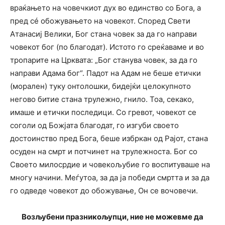
враќањето на човечкиот дух во единство со Бога, а
пред сé обожувањето на човекот. Според Свети
Атанасиј Велики, Бог стана човек за да го направи
човекот бог (по благодат). Истото го среќаваме и во
тропарите на Црквата: „Бог станува човек, за да го
направи Адама бог“. Падот на Адам не беше етички
(морален) туку онтолошки, бидејќи целокупното
негово битие стана трулежно, гнило. Тоа, секако,
имаше и етички последици. Со гревот, човекот се
соголи од Божјата благодат, го изгуби своето
достоинство пред Бога, беше избркан од Рајот, стана
осуден на смрт и потчинет на трулежноста. Бог со
Своето милосрдие и човекољубие го воспитуваше на
многу начини. Меѓутоа, за да ја победи смртта и за да
го одведе човекот до обожување, Он се вочовечи.
Возљубени празникољупци, ние не можевме да