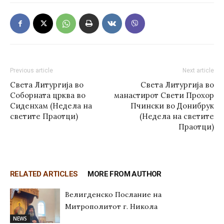
Previous article
Next article
Света Литургија во
Света Литургија во
Соборната црква во
манастирот Свети Прохор
Сиденхам (Недела на
Пчински во Донибрук
светите Праотци)
(Недела на светите
Праотци)
RELATED ARTICLES
MORE FROM AUTHOR
Велигденско Послание на
Митрополитот г. Никола
NEWS