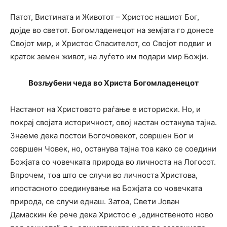
Патот, Вистината и Животот – Христос нашиот Бог,
дојде во светот. Богомладенецот на земјата го донесе
Својот мир, и Христос Спасителот, со Својот подвиг и
краток земен живот, на луѓето им подари мир Божји.
Возљубени чеда во Христа Богомладенецот
Настанот на Христовото раѓање е историски. Но, и
покрај својата историчност, овој настан останува тајна.
Знаеме дека постои Богочовекот, совршен Бог и
совршен Човек, но, останува тајна тоа како се соедини
Божјата со човечката природа во личноста на Логосот.
Впрочем, тоа што се случи во личноста Христова,
ипостасното соединување на Божјата со човечката
природа, се случи еднаш. Затоа, Свети Јован
Дамаскин ќе рече дека Христос е „единственото ново