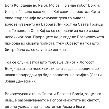
Бога Кој одеше во Рајот. Мојсеј, Го виде грбот Божји.
Исаија, Го виде како човек Кој седи на престол. Сите
овие откровенија покажуваат дека го виделе
вочовечувањето на Втората Личност на Света Троица,
т.е. Го виделе Оној Кој ќе се вочовечи за да го спаси
човечкиот род. Пророците не ја виделе Богочовечката
природа во својата полнота, туку образот на тоа што
би требало да се случи во иднина.
Тоа се случи, затоа што требаше Синот и Логосот
Божји да стане човек вистински за да се соедини со
нашата природа и да биде воплотен на земјата (Свети
Јован Дамаскин).
Вочовечувањето на Синот и Логосот Божји, за цел го
имаше разрешувањето на спротивностите во светот,
што не успеале да го постигнат Адам и Ева и