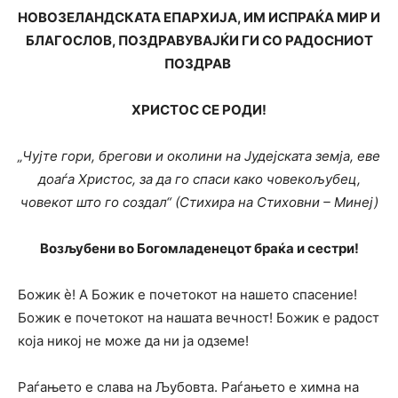
НОВОЗЕЛАНДСКАТА ЕПАРХИЈА, ИМ ИСПРАЌА МИР И
БЛАГОСЛОВ, ПОЗДРАВУВАЈЌИ ГИ СО РАДОСНИОТ
ПОЗДРАВ
ХРИСТОС СЕ РОДИ!
„
Чујте гори, брегови и околини на Јудејската земја, еве
доаѓа Христос, за да го спаси како човекољубец,
човекот што го создал“
(Стихира на Стиховни – Минеј)
Возљубени во Богомладенецот браќа и сестри!
Божик ѐ! А Божик е почетокот на нашето спасение!
Божик е почетокот на нашата вечност! Божик е радост
која никој не може да ни ја одземе!
Раѓањето е слава на Љубовта. Раѓањето е химна на