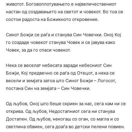
животот. Боговоплотувањето е највеличествениот
настан од создавањето на светот и човекот. Во тоа се
состои радоста на Божикното откровение.
Синот Божји се раѓа и станува Син Човечки. Оној Кој
го создаде човекот станува Човек и се јавува како
Човек, за да го спаси човекот.
Нека се веселат небесата заради небесниот Син
Божји, Кој предвечно се раѓа од Отецот, а нека се
весели и земјата затоа што Синот Божји – Логосот,
постана Син на земјата – Син Човечки.
Од љубов, Оној што беше скриен за нас, сега нам ни се
открива. Од љубов, Недостапниот сега ни станува
Достапен. Од љубов, некогаш со оган, со магла и со
светлина обвиен, сега доаѓа во детски пелени повиен.