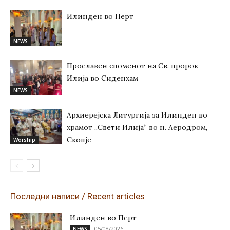
Илинден во Перт
NEWS
Прославен споменот на Св. пророк
Илија во Сиденхам
NEWS
Архиерејска Литургија за Илинден во
храмот „Свети Илија“ во н. Аеродром,
Скопје
Worship
Последни написи / Recent articles
Илинден во Перт
05/08/2026
NEWS