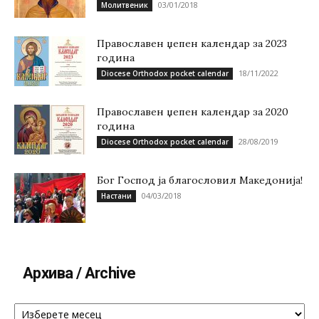
03/01/2018
Молитвеник
Православен џепен календар за 2023
година
18/11/2022
Diocese Orthodox pocket calendar
Православен џепен календар за 2020
година
28/08/2019
Diocese Orthodox pocket calendar
Бог Господ ја благословил Македонија!
04/03/2018
Настани
Архива / Archive
Архива
/