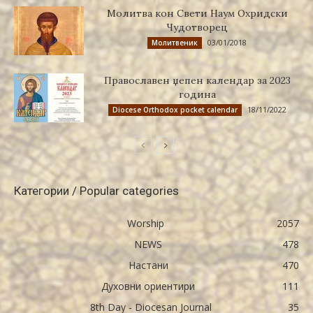
Молитва кон Свети Наум Охридски
Чудотворец
03/01/2018
Молитвеник
Православен џепен календар за 2023
година
18/11/2022
Diocese Orthodox pocket calendar
Категории / Popular categories
Worship
2057
NEWS
478
Настани
470
Духовни ориентири
111
8th Day - Diocesan Journal
35