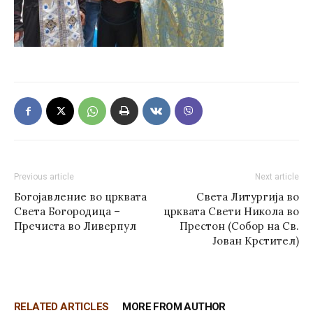
Previous article
Next article
Богојавление во црквата
Света Литургија во
Света Богородица –
црквата Свети Никола во
Пречиста во Ливерпул
Престон (Собор на Св.
Јован Крстител)
RELATED ARTICLES
MORE FROM AUTHOR