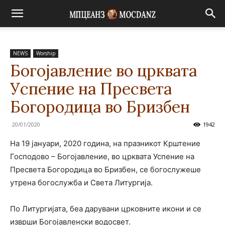
NEWS
Worship
Богојавление во црквата
Успение на Пресвета
Богородица во Бризбен
20/01/2020
1942
На 19 јануари, 2020 година, на празникот Крштение
Господово – Богојавление, во црквата Успение на
Пресвета Богородица во Бризбен, се богослужеше
утрена богослужба и Света Литургија.
По Литургијата, беа дарувани црковните икони и се
изврши Богојавленски водосвет.