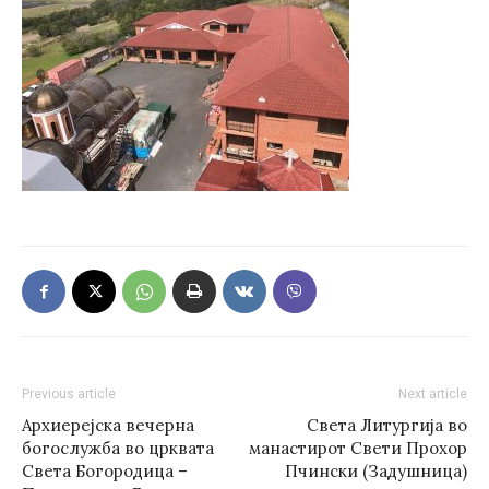
Previous article
Next article
Архиерејска вечерна
Света Литургија во
богослужба во црквата
манастирот Свети Прохор
Света Богородица –
Пчински (Задушница)