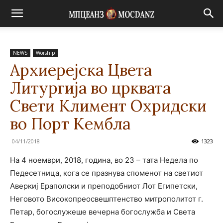
NEWS
Worship
Архиерејска Цвета
Литургија во црквата
Свети Климент Охридски
во Порт Кембла
04/11/2018
1323
На 4 ноември, 2018, година, во 23 – тата Недела по
Педесетница, кога се празнува споменот на светиот
Аверкиј Ераполски и преподобниот Лот Египетски,
Неговото Високопреосвешптенство митрополитот г.
Петар, богослужеше вечерна богослужба и Света