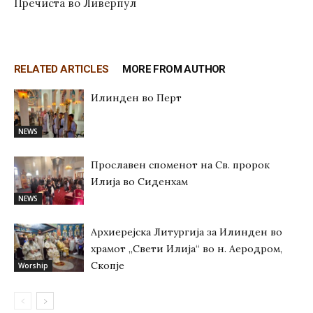
Пречиста во Ливерпул
RELATED ARTICLES
MORE FROM AUTHOR
Илинден во Перт
NEWS
Прославен споменот на Св. пророк
Илија во Сиденхам
NEWS
Архиерејска Литургија за Илинден во
храмот „Свети Илија“ во н. Аеродром,
Скопје
Worship