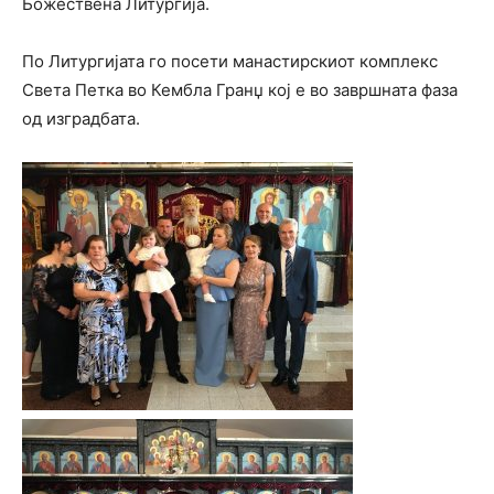
Божествена Литургија.
По Литургијата го посети манастирскиот комплекс
Света Петка во Кембла Гранџ кој е во завршната фаза
од изградбата.