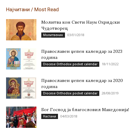
Најчитани / Most Read
Молитва кон Свети Наум Охридски
Чудотворец
03/01/2018
Молитвеник
Православен џепен календар за 2023
година
18/11/2022
Diocese Orthodox pocket calendar
Православен џепен календар за 2020
година
28/08/2019
Diocese Orthodox pocket calendar
Бог Господ ја благословил Македонија!
04/03/2018
Настани