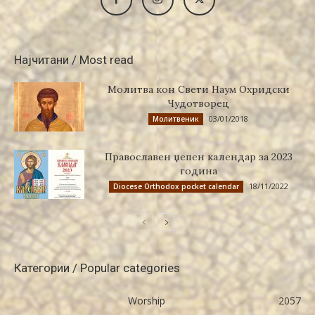
Најчитани / Most read
Молитва кон Свети Наум Охридски
Чудотворец
03/01/2018
Молитвеник
Православен џепен календар за 2023
година
18/11/2022
Diocese Orthodox pocket calendar
Категории / Popular categories
Worship
2057