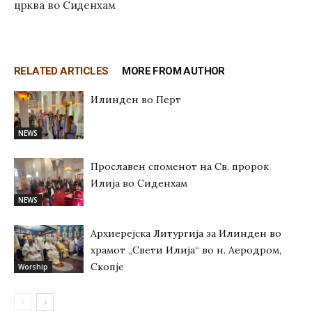
црква во Сиденхам
RELATED ARTICLES
MORE FROM AUTHOR
Илинден во Перт
NEWS
Прославен споменот на Св. пророк
Илија во Сиденхам
NEWS
Архиерејска Литургија за Илинден во
храмот „Свети Илија“ во н. Аеродром,
Скопје
Worship