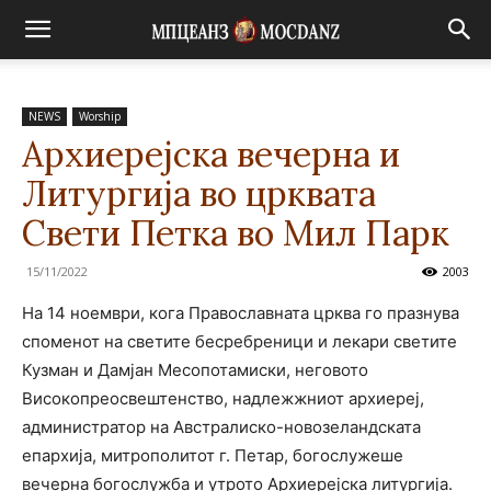
NEWS
Worship
Архиерејска вечерна и
Литургија во црквата
Свети Петка во Мил Парк
15/11/2022
2003
На 14 ноември, кога Православната црква го празнува
споменот на светите бесребреници и лекари светите
Кузман и Дамјан Месопотамиски, неговото
Високопреосвештенство, надлежжниот архиереј,
администратор на Австралиско-новозеландската
епархија, митрополитот г. Петар, богослужеше
вечерна богослужба и утрото Архиерејска литургија.