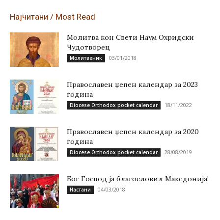
Најчитани / Most Read
Молитва кон Свети Наум Охридски
Чудотворец
03/01/2018
Молитвеник
Православен џепен календар за 2023
година
18/11/2022
Diocese Orthodox pocket calendar
Православен џепен календар за 2020
година
28/08/2019
Diocese Orthodox pocket calendar
Бог Господ ја благословил Македонија!
04/03/2018
Настани