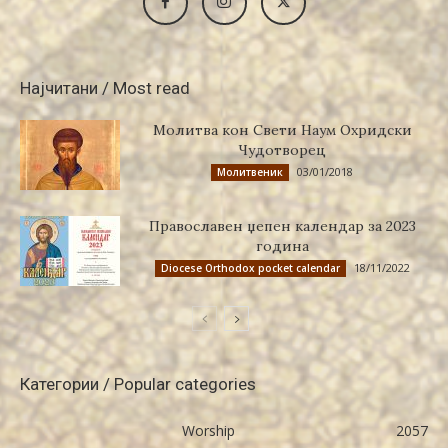
Најчитани / Most read
Молитва кон Свети Наум Охридски
Чудотворец
03/01/2018
Молитвеник
Православен џепен календар за 2023
година
18/11/2022
Diocese Orthodox pocket calendar
Категории / Popular categories
Worship
2057