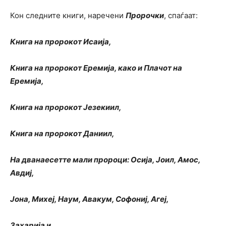
Кон следните книги, наречени
Пророчки
, спаѓаат:
Книга на пророкот Исаија,
Книга на пророкот Еремија, како и Плачот на
Еремија,
Книга на пророкот Језекиил,
Книга на пророкот Даниил,
На дванаесетте мали пророци: Осија, Јоил, Амос,
Авдиј,
Јона, Михеј, Наум, Авакум, Софониј, Агеј,
Захарија и