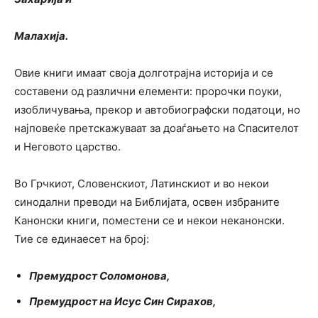
Малахија.
Овие книги имаат своја долготрајна историја и се
составени од различни елементи: пророчки поуки,
изобличувања, прекор и автобиографски податоци, но
најповеќе претскажуваат за доаѓањето на Спасителот
и Неговото царство.
Во Грчкиот, Словенскиот, Латинскиот и во некои
синодални преводи на Библијата, освен избраните
Канонски книги, поместени се и некои неканонски.
Тие се единаесет на број:
Премудрост Соломонова,
Премудрост на Исус Син Сирахов,