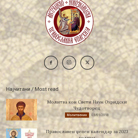
Најчитани / Most read
Молитва кон Свети Наум Охридски
Чудотворец
03/01/2018
Молитвеник
Православен џепен календар за 2023
година