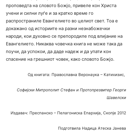
проповедта на словото Божјо, привеле кон Христа
учени и силни луѓе и за кратко време го
распространиле Евангелието во целиот свет. Тоа е
докажано од историите на разни незнабожечки
народи, кои духовно се препородиле под влијание на
Евангелието. Никаква човечка книга не може така да
поучи, да успокои, да даде надеж и да упати кон
спасение на грешниот човек, како словото Божјо.
Од книгата: Православна Веронаука – Катихизис,
Софијски Митрополит Стефан
и Протопрезвитер Георги
Шавелски
Издавач: Преспанско – Пелагониска Епархија,
Скопје 2012
Подготвила Надица Атеска Јанева