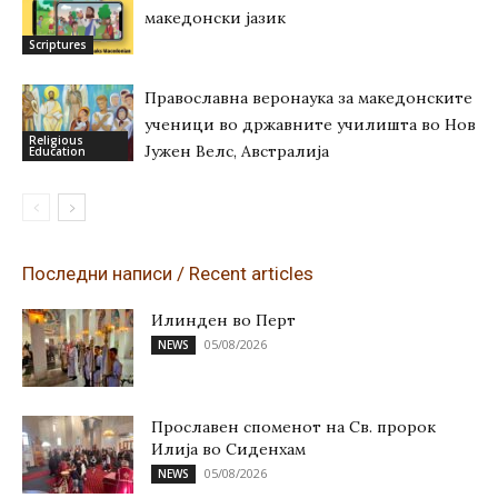
македонски јазик
Scriptures
Православна веронаука за македонските
ученици во државните училишта во Нов
Religious
Јужен Велс, Австралија
Education
Последни написи / Recent articles
Илинден во Перт
05/08/2026
NEWS
Прославен споменот на Св. пророк
Илија во Сиденхам
05/08/2026
NEWS