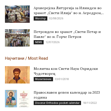
Архиерејска Литургија за Илинден во
храмот „Свети Илија“ во н. Аеродром,...
02/08/2026
Worship
Петровден во храмот „Свети Петар и
Павле“ во н. Ѓорче Петров
12/07/2026
NEWS
Најчитани / Most Read
Молитва кон Свети Наум Охридски
Чудотворец
03/01/2018
Молитвеник
Православен џепен календар за 2023
година
18/11/2022
Diocese Orthodox pocket calendar