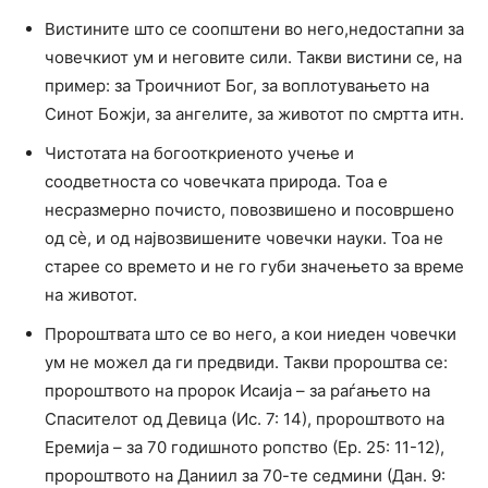
Вистините што се соопштени во него,недостапни за
човечкиот ум и неговите сили. Такви вистини се, на
пример: за Троичниот Бог, за воплотувањето на
Синот Божји, за ангелите, за животот по смртта итн.
Чистотата на богооткриеното учење и
соодветноста со човечката природа. Тоа е
несразмерно почисто, повозвишено и посовршено
од сè, и од највозвишените човечки науки. Тоа не
старее со времето и не го губи значењето за време
на животот.
Пророштвата што се во него, а кои ниеден човечки
ум не можел да ги предвиди. Такви пророштва се:
пророштвото на пророк Исаија – за раѓањето на
Спасителот од Девица (Ис. 7: 14), пророштвото на
Еремија – за 70 годишното ропство (Ер. 25: 11-12),
пророштвото на Даниил за 70-те седмини (Дан. 9: