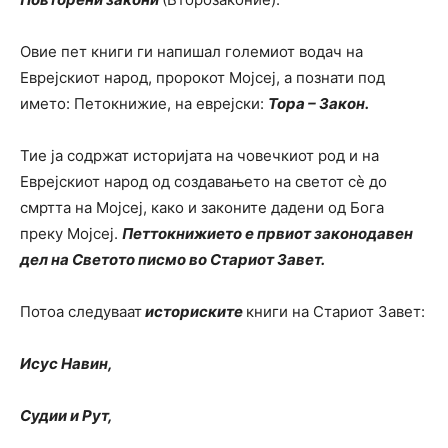
Овие пет книги ги напишал големиот водач на
Еврејскиот народ, пророкот Мојсеј, а познати под
името: Петокнижие, на еврејски:
Тора – Закон.
Тие ја содржат историјата на човечкиот род и на
Еврејскиот народ од создавањето на светот сѐ до
смртта на Мојсеј, како и законите дадени од Бога
преку Мојсеј.
Петтокнижието е првиот законодавен
дел на Светото писмо во Стариот Завет.
Потоа следуваат
историските
книги на Стариот Завет:
Исус Навин,
Судии и Рут,