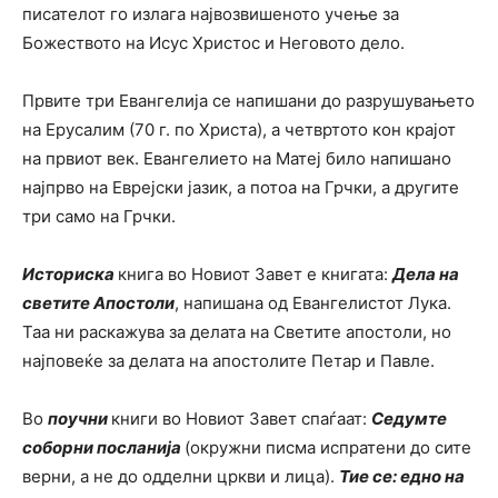
писателот го излага највозвишеното учење за
Божеството на Исус Христос и Неговото дело.
Првите три Евангелија се напишани до разрушувањето
на Ерусалим (70 г. по Христа), а четвртото кон крајот
на првиот век. Евангелието на Матеј било напишано
најпрво на Еврејски јазик, а потоа на Грчки, а другите
три само на Грчки.
Историска
книга во Новиот Завет е книгата:
Дела на
светите Апостоли
, напишана од Евангелистот Лука.
Таа ни раскажува за делата на Светите апостоли, но
најповеќе за делата на апостолите Петар и Павле.
Во
поучни
книги во Новиот Завет спаѓаат:
Седумте
соборни посланија
(окружни писма испратени до сите
верни, а не до одделни цркви и лица).
Тие се: едно на