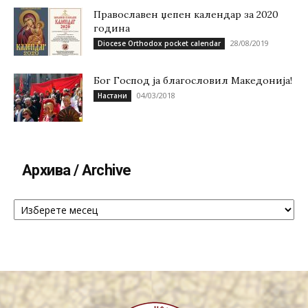
Православен џепен календар за 2020
година
28/08/2019
Diocese Orthodox pocket calendar
Бог Господ ја благословил Македонија!
04/03/2018
Настани
Архива / Archive
Архива
/
Archive