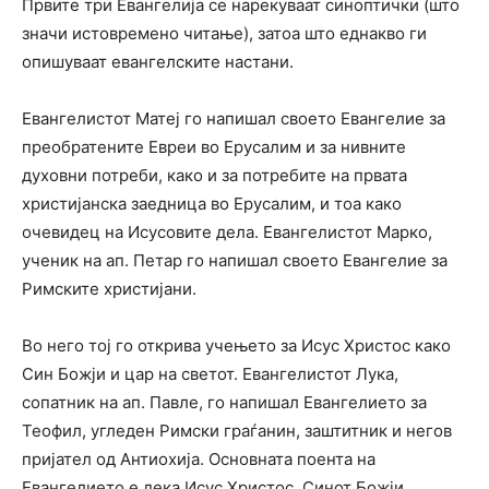
Првите три Евангелија се нарекуваат синоптички (што
значи истовремено читање), затоа што еднакво ги
опишуваат евангелските настани.
Евангелистот Матеј го напишал своето Евангелие за
преобратените Евреи во Ерусалим и за нивните
духовни потреби, како и за потребите на првата
христијанска заедница во Ерусалим, и тоа како
очевидец на Исусовите дела. Евангелистот Марко,
ученик на ап. Петар го напишал своето Евангелие за
Римските христијани.
Во него тој го открива учењето за Исус Христос како
Син Божји и цар на светот. Евангелистот Лука,
сопатник на ап. Павле, го напишал Евангелието за
Теофил, угледен Римски граѓанин, заштитник и негов
пријател од Антиохија. Основната поента на
Евангелието е дека Исус Христос, Синот Божји,