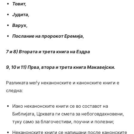
Товит,
Јудита,
Варух,
Послание на пророкот Еремија,
7
и 8) Втората и трета книга на Ездра
9, 10
и 11) Прва, втора и трета книга Макавејски.
Разликата меѓу неканонските и канонските книги е
следна:
Иако неканонските книги се во составот на
Библијата, Црквата ги смета за небоговдахновени,
туку само за благочестиви, поучни и полезни;
Неканонските книги се напишани после канонските