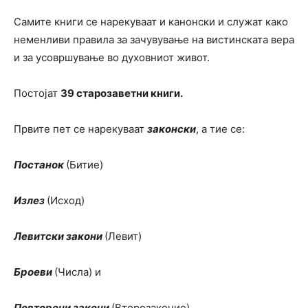
Самите книги се нарекуваат и канонски и служат како
неменливи правила за зачувување на вистинската вера
и за усовршување во духовниот живот.
Постојат
39 старозаветни книги.
Првите пет се нарекуваат
законски
, а тие се:
Постанок
(Битие)
Излез
(Исход)
Левитски закони
(Левит)
Броеви
(Числа) и
Повторени закони
(Второзаконие).