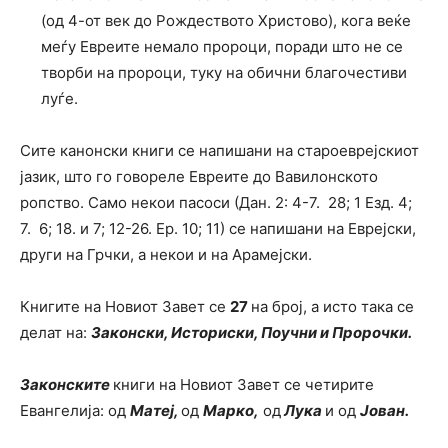
(од 4-от век до Рождеството Христово), кога веќе
меѓу Евреите немало пророци, поради што не се
творби на пророци, туку на обични благочестиви
луѓе.
Сите канонски книги се напишани на староеврејскиот
јазик, што го говореле Евреите до Вавилонското
ропство. Само некои пасоси (Дан. 2: 4-7. 28; 1 Езд. 4;
7. 6; 18. и 7; 12-26. Ер. 10; 11) се напишани на Еврејски,
други на Грчки, а некои и на Арамејски.
Книгите на Новиот Завет се
27
на број, а исто така се
делат на:
Законски, Историски, Поучни и Пророчки.
Законските
книги на Новиот Завет се четирите
Евангелија: од
Матеј,
од
Марко,
од
Лука
и од
Јован.