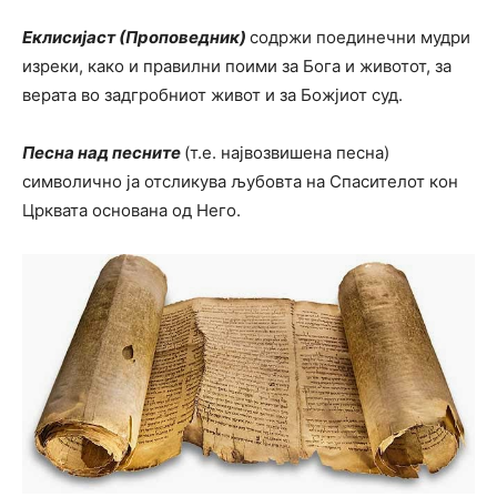
Еклисијаст (Проповедник)
содржи поединечни мудри
изреки, како и правилни поими за Бога и животот, за
верата во задгробниот живот и за Божјиот суд.
Песна над песните
(т.е. највозвишена песна)
символично ја отсликува љубовта на Спасителот кон
Црквата основана од Него.