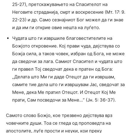
25-27), претскажувањето на Спасителот на
Неговите страданија, смрт и воскресение (Мт. 17: 9.
22-23) и др. Само сезнајниот Бог можел да ги знае
и да им ги открие овие нешта на луѓето.
Чудата што ги извршиле благовестителите на
Божјото откровение. Кој прави чуда, дејствува со
Божја сила, а таков човек, избран од Бога, не може
да сведочи за лага. Самиот Спасител и чудата што
ги правел Тој сведочат дека е пратен од Бога:
„Делата што Ми ги даде Отецот да ги извршам,
самите тие дела што ги извршувам Јас, сведочат за
Мене, дека Ме пратил Отецот. И Отецот Кој Ме
прати, Сам посведочи за Мене…“ (Јн. 5: 36-37).
Самото слово Божјо, кое трезвено дејствува врз
човечките души. Тоа се гледа од проповедта на
апостолите, луѓе прости и неуки, кои преку