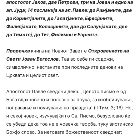
апостолот Јаков, две Петрови, три на Јован и едно на
ап. Јуда; 14 посланија на ап. Павле: до Римјаните, две
до Коринтјаните, до Галатјаните, Ефесјаните,
Филипјаните, Колосјаните, две до Солунјаните, две
до Тимотеј, до Тит, Филимон и Евреите.
Пророчка
книга на Новиот Завет е
Откровението на
Свети Јован Богослов
. Таа во себе ги содржи,
символично, настаните при последните денови на
Црквата и целиот свет.
Апостолот Павле сведочи дека: „Целото писмо е од
Бога вдахновено и полезно за поука, за изобличување,
поправање и поучување во правдата“ (II Тим. 3; 16). Но,
и секој човек, изучувајќи го Св. Писмо, безусловно ќе
се убеди дека тоа не е човечка творба, туку вистинско
Божјо слово. За неговата божественост сведочат: