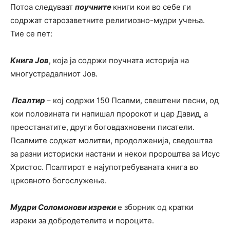
Потоа следуваат
поучните
книги кои во себе ги
содржат старозаветните религиозно-мудри учења.
Тие се пет:
Книга Јов
, која ја содржи поучната историја на
многустрадалниот Јов.
Псалтир
– кој содржи 150 Псалми, свештени песни, од
кои половината ги напишал пророкот и цар Давид, а
преостанатите, други боговдахновени писатели.
Псалмите соджат молитви, продолженија, сведоштва
за разни историски настани и некои пророштва за Исус
Христос. Псалтирот е најупотребуваната книга во
црковното богослужење.
Мудри Соломонови изреки
е зборник од кратки
изреки за добродетелите и пороците.