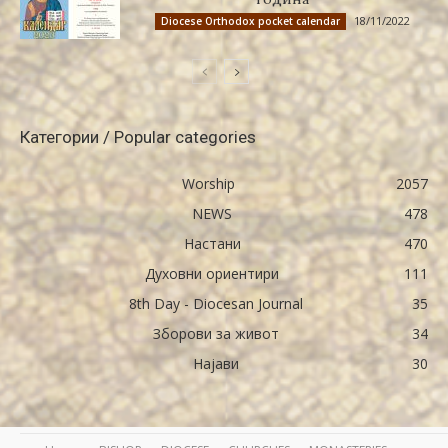
18/11/2022
Diocese Orthodox pocket calendar
Категории / Popular categories
Worship
2057
NEWS
478
Настани
470
Духовни ориентири
111
8th Day - Diocesan Journal
35
Зборови за живот
34
Најави
30