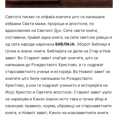
Светото писмо ги опфаќа книгите што ги напишале
избрани Свети мажи, пророци и апостоли, по
вдахновение на Светиот Дух. Сите свети книги,
составени, прават една книга, на сите светски јазици и
од сите народи наречена
БИБЛИЈА
. Зборот Библија е
грчки и значи: книги. Библијата се дели на Стар и Нов
завет. Во Стариот завет спаѓаат книгите, што се
напишани до Рождеството Христово, а го содржат
старозаветното учење и историја. Во Новиот завет се
книгите што биле напишани по Рождеството
Христово, а кои ги содржат учењето и историјата на
Исус Христос и Светите апостоли. Стариот завет уште
се нарекува и Канон (канон исто така е грчки збор и
означува: правило, норма, образец) на старозаветните
книги, а Новиот завет, Канон на новозаветните книги.