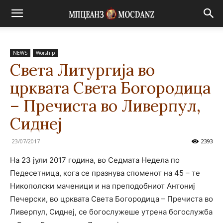
NEWS
Worship
Света Литургија во
црквата Светa Богородица
– Пречиста во Ливерпул,
Сиднеј
23/07/2017
2393
На 23 јули 2017 година, во Седмата Недела по
Педесетница, кога се празнува споменот на 45 – те
Никополски маченици и на преподобниот Антониј
Печерски, во црквата Светa Богородица – Пречиста во
Ливерпул, Сиднеј, се богослужеше утрена богослужба