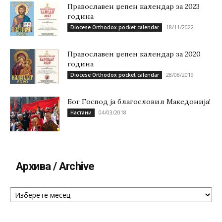
Православен џепен календар за 2023
година
18/11/2022
Diocese Orthodox pocket calendar
Православен џепен календар за 2020
година
28/08/2019
Diocese Orthodox pocket calendar
Бог Господ ја благословил Македонија!
04/03/2018
Настани
Архива / Archive
Архива
/
Archive