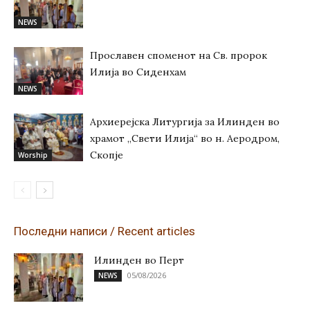
NEWS
Прославен споменот на Св. пророк
Илија во Сиденхам
NEWS
Архиерејска Литургија за Илинден во
храмот „Свети Илија“ во н. Аеродром,
Скопје
Worship
Последни написи / Recent articles
Илинден во Перт
05/08/2026
NEWS