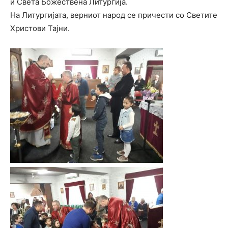
и Света Божествена Литургија.
На Литургијата, верниот народ се причести со Светите
Христови Тајни.