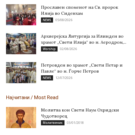
Прославен споменот на Св. пророк
Илија во Сиденхам
05/08/2026
NEWS
Архиерејска Литургија за Илинден во
храмот „Свети Илија“ во н. Аеродром,...
02/08/2026
Worship
Петровден во храмот „Свети Петар и
Павле“ во н. Ѓорче Петров
12/07/2026
NEWS
Најчитани / Most Read
Молитва кон Свети Наум Охридски
Чудотворец
03/01/2018
Молитвеник