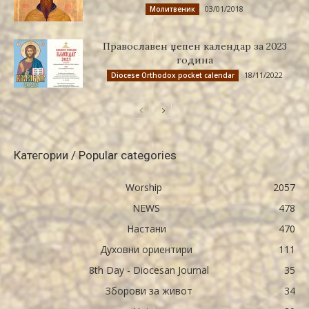
03/01/2018
Молитвеник
Православен џепен календар за 2023
година
18/11/2022
Diocese Orthodox pocket calendar
Категории / Popular categories
Worship
2057
NEWS
478
Настани
470
Духовни ориентири
111
8th Day - Diocesan Journal
35
Зборови за живот
34