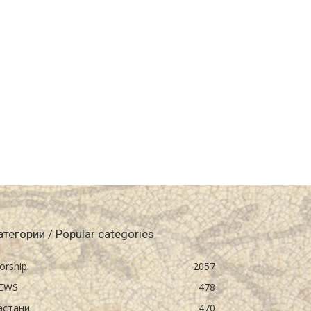
атегории / Popular categories
orship
2057
EWS
478
астани
470