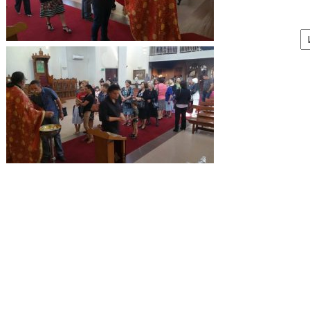
А
/
Ar