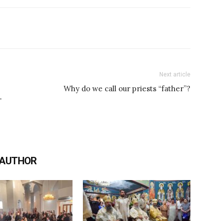
Next article
Why do we call our priests “father”?
-
 AUTHOR