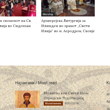
Worship
н споменот на Св.
Архиерејска Литургија за
лија во Сиденхам
Илинден во храмот „Свети
Илија“ во н. Аеродром, Скопје
Најчитани / Most read
К
Молитва кон Свети Наум
W
Охридски Чудотворец
N
03/01/2018
Молитвеник
Н