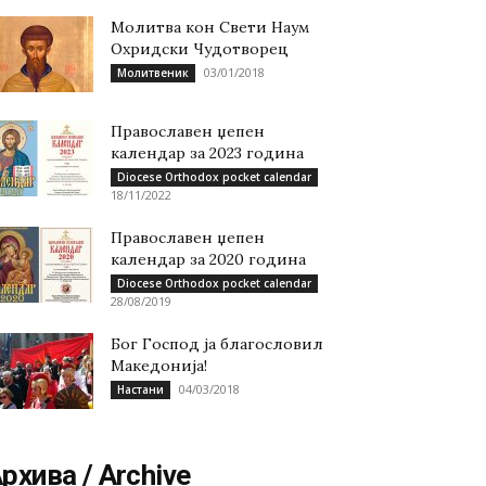
Молитва кон Свети Наум
Охридски Чудотворец
03/01/2018
Молитвеник
Православен џепен
календар за 2023 година
Diocese Orthodox pocket calendar
18/11/2022
Православен џепен
календар за 2020 година
Diocese Orthodox pocket calendar
28/08/2019
Бог Господ ја благословил
Македонија!
04/03/2018
Настани
рхива / Archive