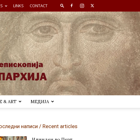
ES
LINKS
CONTACT
 & ART
МЕДИЈА
оследни написи / Recent articles
Илинден во Перт