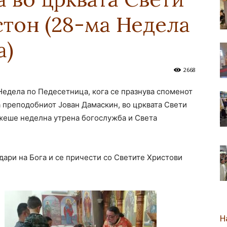
тон (28-ма Недела
новозеландска
а)
2668
 Недела по Педесетница, кога се празнува споменот
Епархија
а преподобниот Јован Дамаскин, во црквата Свети
жеше неделна утрена богослужба и Света
одари на Бога и се причести со Светите Христови
Н