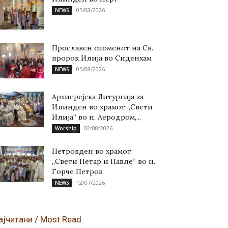
05/08/2026
NEWS
Прославен споменот на Св.
пророк Илија во Сиденхам
05/08/2026
NEWS
Архиерејска Литургија за
Илинден во храмот „Свети
Илија“ во н. Аеродром,...
02/08/2026
Worship
Петровден во храмот
„Свети Петар и Павле“ во н.
Ѓорче Петров
12/07/2026
NEWS
ајчитани / Most Read