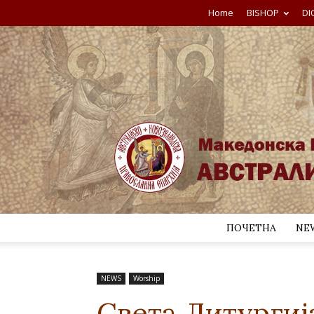
Home
BISHOP
DI
ПОЧЕТНА
NE
NEWS
Worship
Света Литургиј