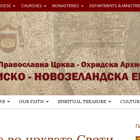
OCESE
CHURCHES
MONASTERIES
DEPARTMENTS & MINISTRI
WS
OUR FAITH
SPIRITUAL TREASURE
CULTURE
Австралиско-
П
а во црквата Свети