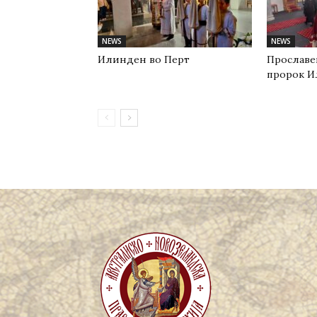
NEWS
NEWS
Илинден во Перт
Прославе
пророк И