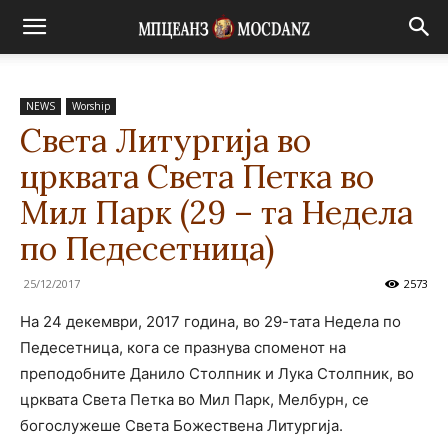
NEWS
Worship
Света Литургија во
црквата Света Петка во
Мил Парк (29 – та Недела
по Педесетница)
25/12/2017
2573
На 24 декември, 2017 година, во 29-тата Недела по
Педесетница, кога се празнува споменот на
преподобните Данило Столпник и Лука Столпник, во
црквата Света Петка во Мил Парк, Мелбурн, се
богослужеше Света Божествена Литургија.