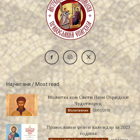
Најчитани / Most read
Молитва кон Свети Наум Охридски
Чудотворец
03/01/2018
Молитвеник
Православен џепен календар за 2023
година