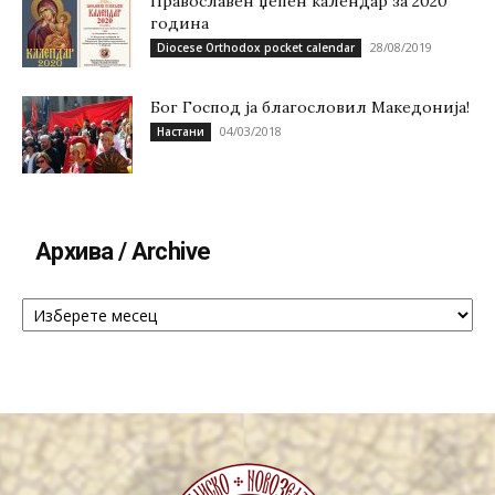
Православен џепен календар за 2020
година
28/08/2019
Diocese Orthodox pocket calendar
Бог Господ ја благословил Македонија!
04/03/2018
Настани
Архива / Archive
Архива
/
Archive