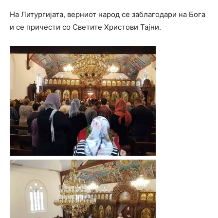
На Литургијата, верниот народ се заблагодари на Бога
и се причести со Светите Христови Тајни.