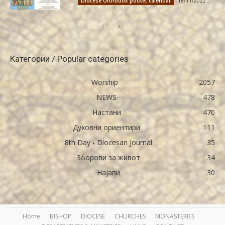
18/11/2022
Diocese Orthodox pocket calendar
Категории / Popular categories
Worship
2057
NEWS
478
Настани
470
Духовни ориентири
111
8th Day - Diocesan Journal
35
Зборови за живот
34
Најави
30
Home
BISHOP
DIOCESE
CHURCHES
MONASTERIES