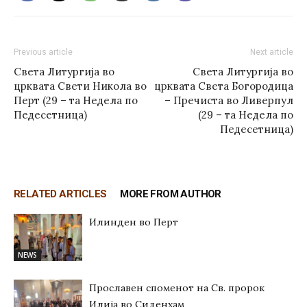
Previous article
Next article
Света Литургија во
Света Литургија во
црквата Свети Никола во
црквата Света Богородица
Перт (29 – та Недела по
– Пречиста во Ливерпул
Педесетница)
(29 – та Недела по
Педесетница)
RELATED ARTICLES
MORE FROM AUTHOR
Илинден во Перт
NEWS
Прославен споменот на Св. пророк
Илија во Сиденхам