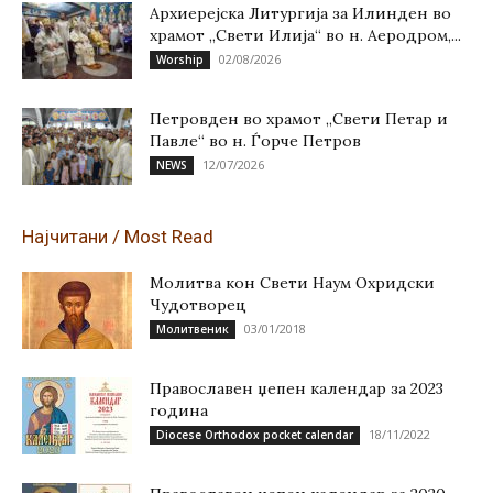
Архиерејска Литургија за Илинден во
храмот „Свети Илија“ во н. Аеродром,...
02/08/2026
Worship
Петровден во храмот „Свети Петар и
Павле“ во н. Ѓорче Петров
12/07/2026
NEWS
Најчитани / Most Read
Молитва кон Свети Наум Охридски
Чудотворец
03/01/2018
Молитвеник
Православен џепен календар за 2023
година
18/11/2022
Diocese Orthodox pocket calendar