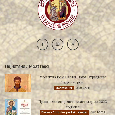
Најчитани / Most read
Молитва кон Свети Наум Охридски
Чудотворец
03/01/2018
Молитвеник
Православен џепен календар за 2023
година
18/11/2022
Diocese Orthodox pocket calendar