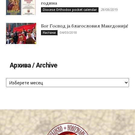
година
28/08/2019
Diocese Orthodox pocket calendar
Бог Господ ја благословил Македонија!
04/03/2018
Настани
Архива / Archive
Архива
/
Archive