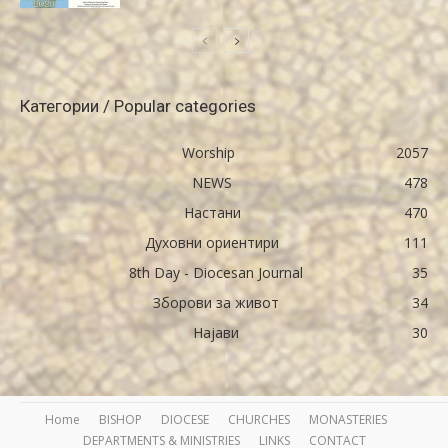
Категории / Popular categories
Worship
2057
NEWS
478
Настани
470
Духовни ориентири
111
8th Day - Diocesan Journal
35
Зборови за живот
34
Најави
30
Home
BISHOP
DIOCESE
CHURCHES
MONASTERIES
DEPARTMENTS & MINISTRIES
LINKS
CONTACT