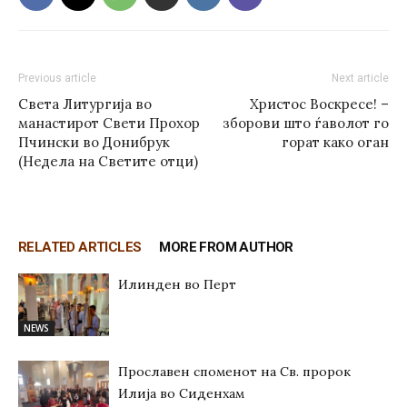
Previous article
Next article
Света Литургија во
Христос Воскресе! –
манастирот Свети Прохор
зборови што ѓаволот го
Пчински во Донибрук
горат како оган
(Недела на Светите отци)
RELATED ARTICLES
MORE FROM AUTHOR
Илинден во Перт
NEWS
Прославен споменот на Св. пророк
Илија во Сиденхам