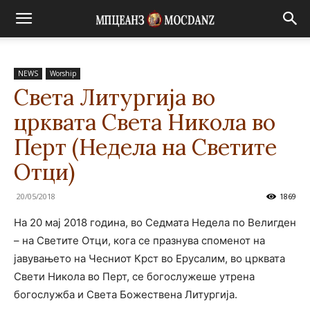
NEWS
Worship
Света Литургија во
црквата Света Никола во
Перт (Недела на Светите
Отци)
20/05/2018
1869
На 20 мај 2018 година, во Седмата Недела по Велигден
– на Светите Отци, кога се празнува споменот на
јавувањето на Чесниот Крст во Ерусалим, во црквата
Свети Никола во Перт, се богослужеше утрена
богослужба и Света Божествена Литургија.