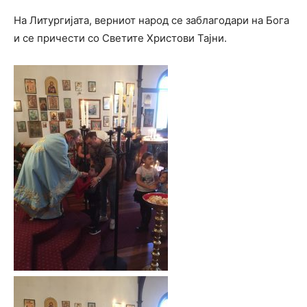
На Литургијата, верниот народ се заблагодари на Бога
и се причести со Светите Христови Тајни.