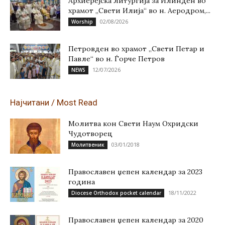
Архиерејска Литургија за Илинден во
храмот „Свети Илија“ во н. Аеродром,...
02/08/2026
Worship
Петровден во храмот „Свети Петар и
Павле“ во н. Ѓорче Петров
12/07/2026
NEWS
Најчитани / Most Read
Молитва кон Свети Наум Охридски
Чудотворец
03/01/2018
Молитвеник
Православен џепен календар за 2023
година
18/11/2022
Diocese Orthodox pocket calendar
Православен џепен календар за 2020