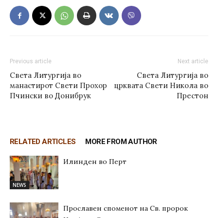
Previous article
Next article
Света Литургија во
Света Литургија во
манастирот Свети Прохор
црквата Свети Никола во
Пчински во Донибрук
Престон
RELATED ARTICLES
MORE FROM AUTHOR
Илинден во Перт
NEWS
Прославен споменот на Св. пророк