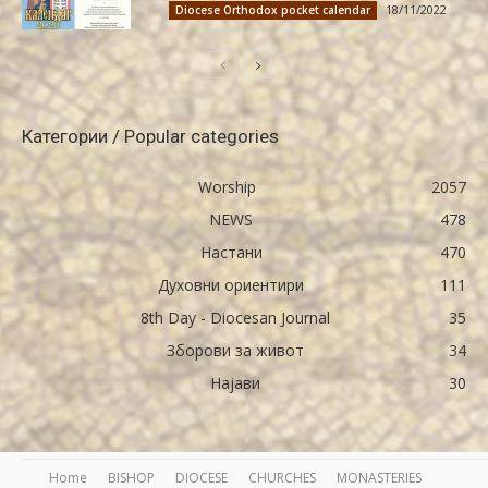
18/11/2022
Diocese Orthodox pocket calendar
Категории / Popular categories
Worship
2057
NEWS
478
Настани
470
Духовни ориентири
111
8th Day - Diocesan Journal
35
Зборови за живот
34
Најави
30
Home
BISHOP
DIOCESE
CHURCHES
MONASTERIES