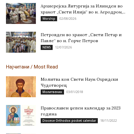
Архиерејска Литургија за Илинден во
храмот „Свети Илија“ во н. Аеродром,...
02/08/2026
Worship
Петровден во храмот „Свети Петар и
Павле“ во н. Ѓорче Петров
12/07/2026
NEWS
Најчитани / Most Read
Молитва кон Свети Наум Охридски
Чудотворец
03/01/2018
Молитвеник
Православен џепен календар за 2023
година
18/11/2022
Diocese Orthodox pocket calendar