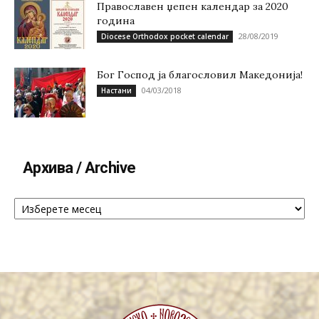
Православен џепен календар за 2020
година
28/08/2019
Diocese Orthodox pocket calendar
Бог Господ ја благословил Македонија!
04/03/2018
Настани
Архива / Archive
Архива
/
Archive