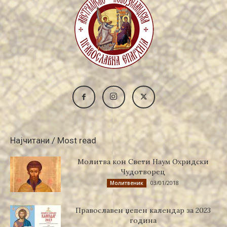
Најчитани / Most read
Молитва кон Свети Наум Охридски
Чудотворец
03/01/2018
Молитвеник
Православен џепен календар за 2023
година