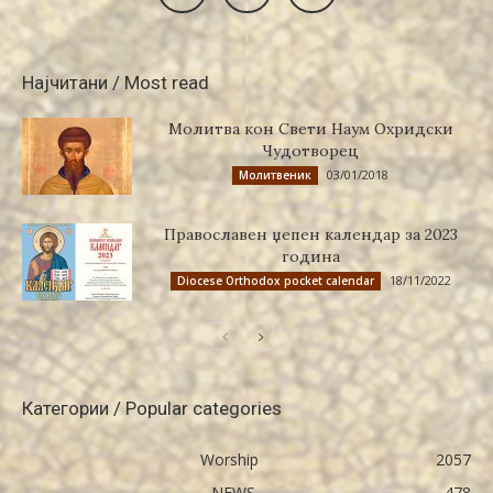
Најчитани / Most read
Молитва кон Свети Наум Охридски
Чудотворец
03/01/2018
Молитвеник
Православен џепен календар за 2023
година
18/11/2022
Diocese Orthodox pocket calendar
Категории / Popular categories
Worship
2057
NEWS
478