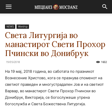
NEWS
Worship
Света Литургија во
манастирот Свети Прохор
Пчински во Донибрук
19/05/2018
1602
На 19 мај, 2018 година, во саботата по празникот
Вознесение Христово, кога се празнува споменот на
светиот праведен и многустрадален Јов и на светиот
Варвар, во манастирот Свети Прохор Пчински во
Донибрук, Викторија, се богослужеше утрена
богослужба и Света Божествена Литургија.