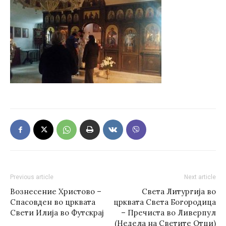
Previous article
Next article
Вознесение Христово –
Света Литургија во
Спасовден во црквата
црквата Света Богородица
Свети Илија во Футскрај
– Пречиста во Ливерпул
(Недела на Светите Отци)