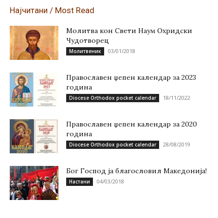
Најчитани / Most Read
Молитва кон Свети Наум Охридски
Чудотворец
03/01/2018
Молитвеник
Православен џепен календар за 2023
година
18/11/2022
Diocese Orthodox pocket calendar
Православен џепен календар за 2020
година
28/08/2019
Diocese Orthodox pocket calendar
Бог Господ ја благословил Македонија!
04/03/2018
Настани