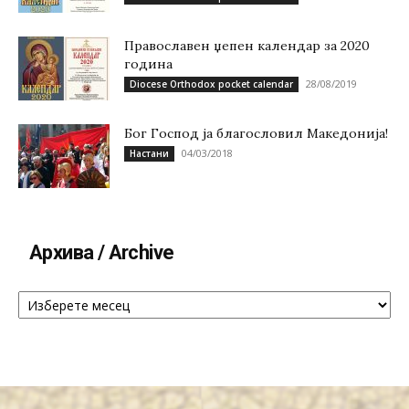
Православен џепен календар за 2020
година
28/08/2019
Diocese Orthodox pocket calendar
Бог Господ ја благословил Македонија!
04/03/2018
Настани
Архива / Archive
Архива
/
Archive