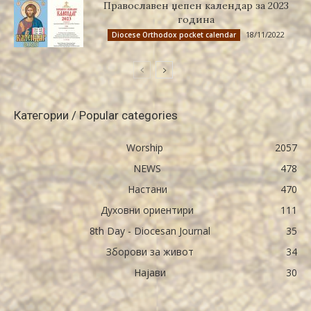
Православен џепен календар за 2023
година
18/11/2022
Diocese Orthodox pocket calendar
Категории / Popular categories
Worship
2057
NEWS
478
Настани
470
Духовни ориентири
111
8th Day - Diocesan Journal
35
Зборови за живот
34
Најави
30