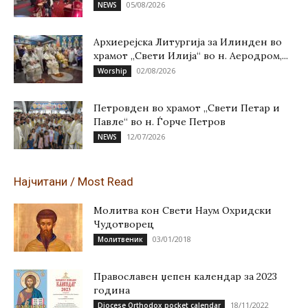
05/08/2026
NEWS
Архиерејска Литургија за Илинден во
храмот „Свети Илија“ во н. Аеродром,...
02/08/2026
Worship
Петровден во храмот „Свети Петар и
Павле“ во н. Ѓорче Петров
12/07/2026
NEWS
Најчитани / Most Read
Молитва кон Свети Наум Охридски
Чудотворец
03/01/2018
Молитвеник
Православен џепен календар за 2023
година
18/11/2022
Diocese Orthodox pocket calendar