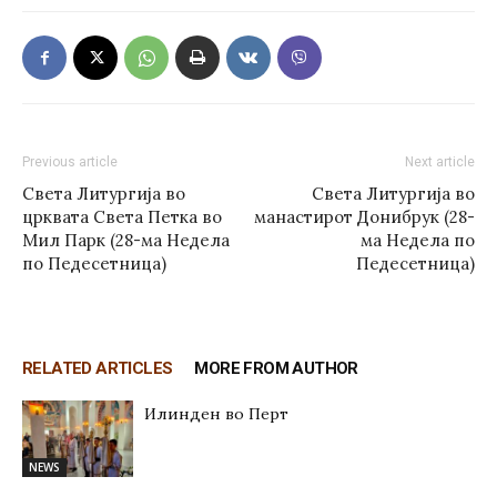
Previous article
Next article
Света Литургија во
Света Литургија во
црквата Света Петка во
манастирот Донибрук (28-
Мил Парк (28-ма Недела
ма Недела по
по Педесетница)
Педесетница)
RELATED ARTICLES
MORE FROM AUTHOR
Илинден во Перт
NEWS