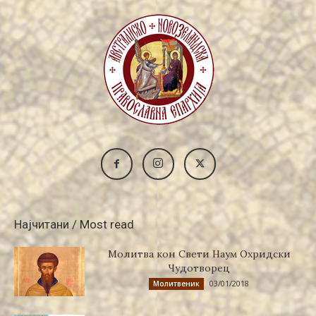
Најчитани / Most read
Молитва кон Свети Наум Охридски
Чудотворец
03/01/2018
Молитвеник