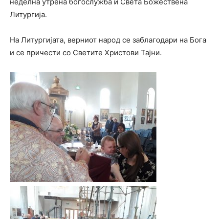
неделна утрена богослужба и Света Божествена
Литургија.
На Литургијата, верниот народ се заблагодари на Бога
и се причести со Светите Христови Тајни.