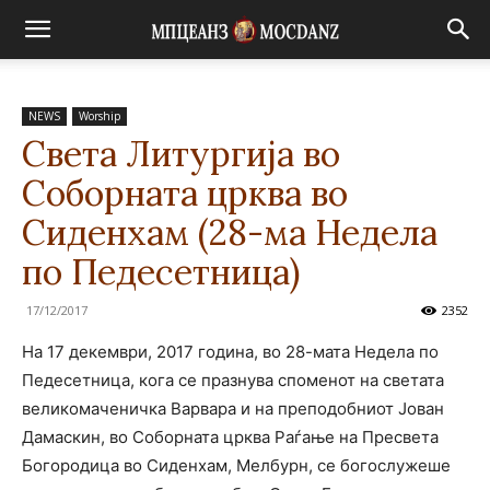
NEWS
Worship
Света Литургија во
Соборната црква во
Сиденхам (28-ма Недела
по Педесетница)
17/12/2017
2352
На 17 декември, 2017 година, во 28-мата Недела по
Педесетница, кога се празнува споменот на светата
великомаченичка Варвара и на преподобниот Јован
Дамаскин, во Соборната црква Раѓање на Пресвета
Богородица во Сиденхам, Мелбурн, се богослужеше