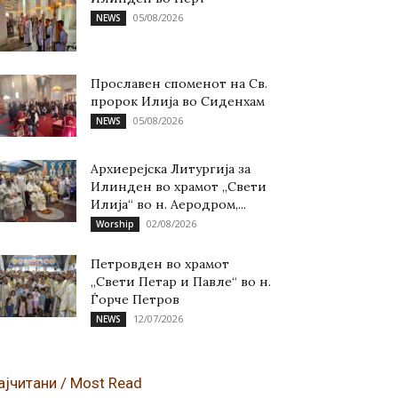
05/08/2026
NEWS
Прославен споменот на Св.
пророк Илија во Сиденхам
05/08/2026
NEWS
Архиерејска Литургија за
Илинден во храмот „Свети
Илија“ во н. Аеродром,...
02/08/2026
Worship
Петровден во храмот
„Свети Петар и Павле“ во н.
Ѓорче Петров
12/07/2026
NEWS
ајчитани / Most Read