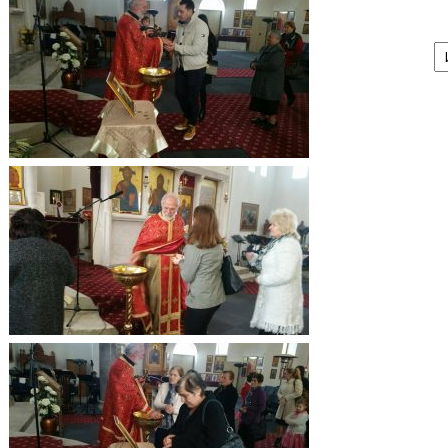
А
/
Ar