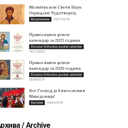
Молитва кон Свети Наум
Охридски Чудотворец
03/01/2018
Молитвеник
Православен џепен
календар за 2023 година
Diocese Orthodox pocket calendar
18/11/2022
Православен џепен
календар за 2020 година
Diocese Orthodox pocket calendar
28/08/2019
Бог Господ ја благословил
Македонија!
04/03/2018
Настани
рхива / Archive