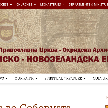
OCESE
CHURCHES
MONASTERIES
DEPARTMENTS & MINISTRI
WS
OUR FAITH
SPIRITUAL TREASURE
CULTURE
Австралиско-
П
а во Соборната