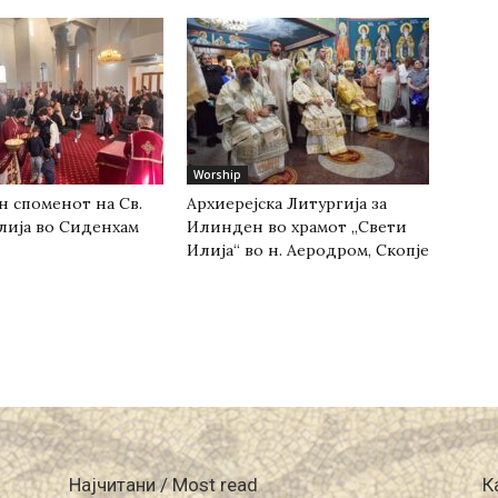
Worship
н споменот на Св.
Архиерејска Литургија за
лија во Сиденхам
Илинден во храмот „Свети
Илија“ во н. Аеродром, Скопје
Најчитани / Most read
К