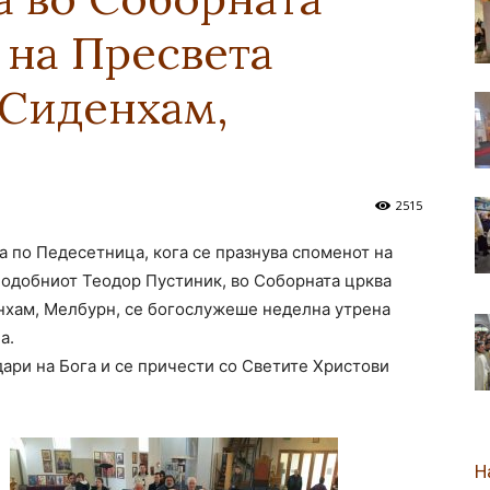
 на Пресвета
новозеландска
 Сиденхам,
Епархија
2515
ла по Педесетница, кога се празнува споменот на
одобниот Теодор Пустиник, во Соборната црква
нхам, Мелбурн, се богослужеше неделна утрена
а.
дари на Бога и се причести со Светите Христови
Н