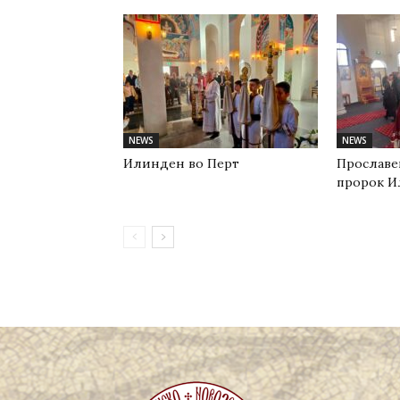
NEWS
NEWS
Илинден во Перт
Прославе
пророк И