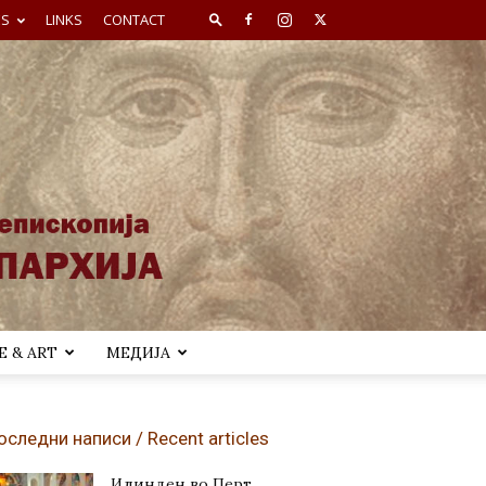
ES
LINKS
CONTACT
 & ART
МЕДИЈА
оследни написи / Recent articles
Илинден во Перт