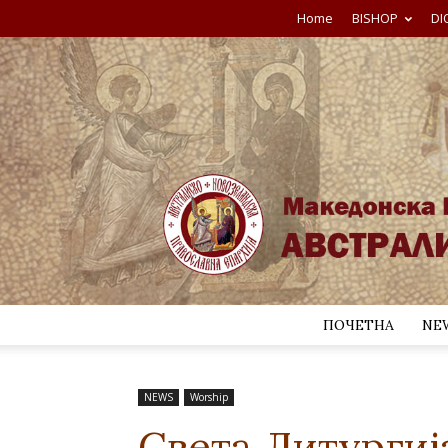
Home
BISHOP
DI
ПОЧЕТНА
NE
NEWS
Worship
Света Литургиј