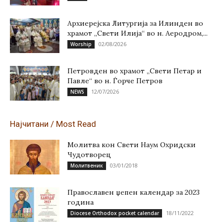
Архиерејска Литургија за Илинден во
храмот „Свети Илија“ во н. Аеродром,...
02/08/2026
Worship
Петровден во храмот „Свети Петар и
Павле“ во н. Ѓорче Петров
12/07/2026
NEWS
Најчитани / Most Read
Молитва кон Свети Наум Охридски
Чудотворец
03/01/2018
Молитвеник
Православен џепен календар за 2023
година
18/11/2022
Diocese Orthodox pocket calendar