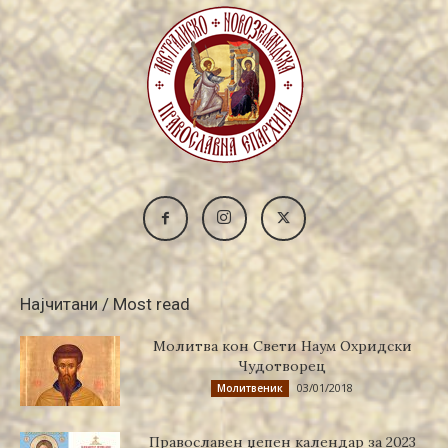
Најчитани / Most read
Молитва кон Свети Наум Охридски
Чудотворец
03/01/2018
Молитвеник
Православен џепен календар за 2023