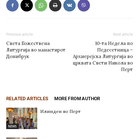
Previous article
Next article
Света Божествена
10-та Недела по
Литургија во манастирот
Педесетница –
Донибрук
Архиерејска Литургија во
црквата Свети Никола во
Перт
RELATED ARTICLES
MORE FROM AUTHOR
Илинден во Перт
NEWS