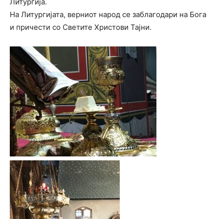
Литургија.
На Литургијата, верниот народ се заблагодари на Бога
и причести со Светите Христови Тајни.