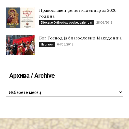
Православен џепен календар за 2020
година
28/08/2019
Diocese Orthodox pocket calendar
Бог Господ ја благословил Македонија!
04/03/2018
Настани
Архива / Archive
Архива
/
Archive