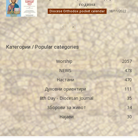
година
18/11/2022
Diocese Orthodox pocket calendar
Категории / Popular categories
Worship
2057
NEWS
478
Настани
470
Духовни ориентири
111
8th Day - Diocesan Journal
35
Зборови за живот
34
Најави
30