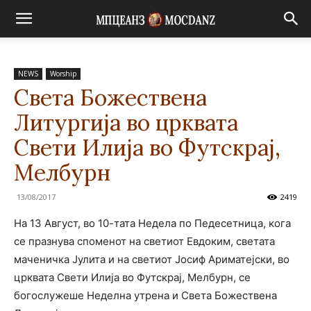
NEWS
Worship
Света Божествена
Литургија во црквата
Свети Илија во Футскрај,
Мелбурн
13/08/2017
2419
На 13 Август, во 10-тата Недела по Педесетница, кога
се празнува споменот на светиот Евдоким, светата
маченичка Јулита и на светиот Јосиф Ариматејски, во
црквата Свети Илија во Футскрај, Мелбурн, се
богослужеше Неделна утрена и Света Божествена