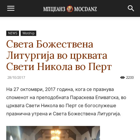
NEWS
Worship
Света Божествена
Литургија во црквата
Свети Никола во Перт
28/10/2017
2233
На 27 октомври, 2017 година, кога се празнува
споменот на преподобната Параскева Епиватска, во
црквата Свети Никола во Перт се богослужеше
празнична утрена и Света Божествена Литургија.