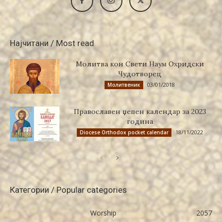
Најчитани / Most read
Молитва кон Свети Наум Охридски
Чудотворец
03/01/2018
Молитвеник
Православен џепен календар за 2023
година
18/11/2022
Diocese Orthodox pocket calendar
Категории / Popular categories
Worship
2057