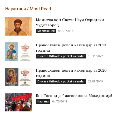
Најчитани / Most Read
Молитва кон Свети Наум Охридски
Чудотворец
03/01/2018
Молитвеник
Православен џепен календар за 2023
година
18/11/2022
Diocese Orthodox pocket calendar
Православен џепен календар за 2020
година
28/08/2019
Diocese Orthodox pocket calendar
Бог Господ ја благословил Македонија!
04/03/2018
Настани