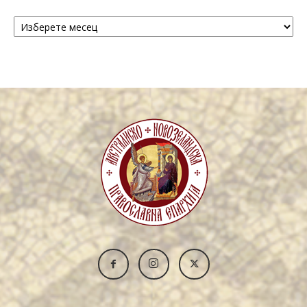
Архива
/
Archive