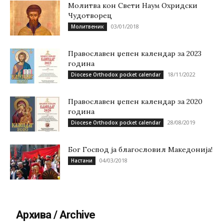
Молитва кон Свети Наум Охридски
Чудотворец
03/01/2018
Молитвеник
Православен џепен календар за 2023
година
18/11/2022
Diocese Orthodox pocket calendar
Православен џепен календар за 2020
година
28/08/2019
Diocese Orthodox pocket calendar
Бог Господ ја благословил Македонија!
04/03/2018
Настани
Архива / Archive