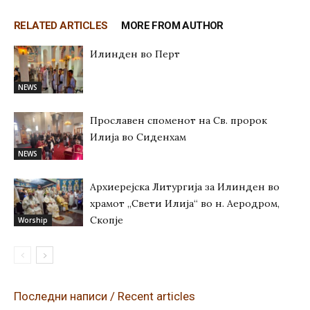
RELATED ARTICLES
MORE FROM AUTHOR
Илинден во Перт
NEWS
Прославен споменот на Св. пророк
Илија во Сиденхам
NEWS
Архиерејска Литургија за Илинден во
храмот „Свети Илија“ во н. Аеродром,
Скопје
Worship
Последни написи / Recent articles