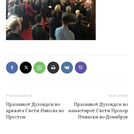
Previous article
Next article
Празникот Духовден во
Празникот Духовден во
црквата Свети Никола во
манастирот Свети Прохор
Престон
Пчински во Донибрук