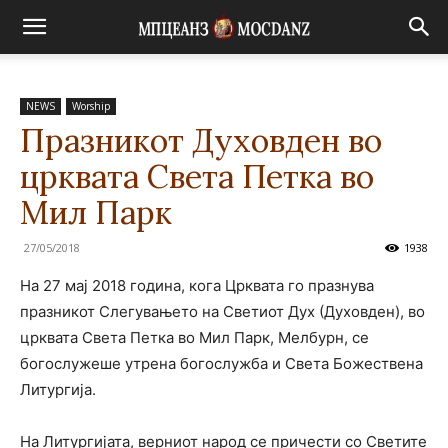
NEWS
Worship
Празникот Духовден во
црквата Света Петка во
Мил Парк
27/05/2018
1938
На 27 мај 2018 година, кога Црквата го празнува
празникот Слегувањето на Светиот Дух (Духовден), во
црквата Света Петка во Мил Парк, Мелбурн, се
богослужеше утрена богослужба и Света Божествена
Литургија.
На Литургијата, верниот народ се причести со Светите