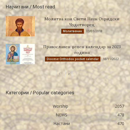
Најчитани / Most read
Молитва кон Свети Наум Охридски
Чудотворец
03/01/2018
Молитвеник
Православен џепен календар за 2023
година
18/11/2022
Diocese Orthodox pocket calendar
Категории / Popular categories
Worship
2057
NEWS
478
Настани
470