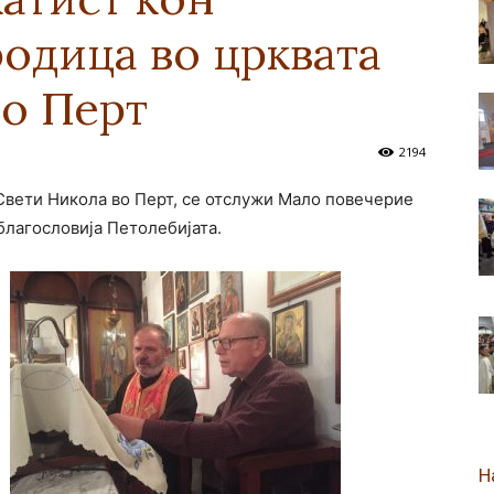
одица во црквата
новозеландска
во Перт
2194
 Свети Никола во Перт, се отслужи Мало повечерие
Епархија
благословија Петолебијата.
Н