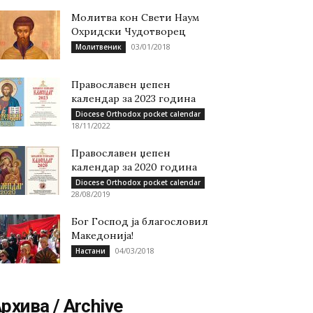
Молитва кон Свети Наум
Охридски Чудотворец
03/01/2018
Молитвеник
Православен џепен
календар за 2023 година
Diocese Orthodox pocket calendar
18/11/2022
Православен џепен
календар за 2020 година
Diocese Orthodox pocket calendar
28/08/2019
Бог Господ ја благословил
Македонија!
04/03/2018
Настани
рхива / Archive