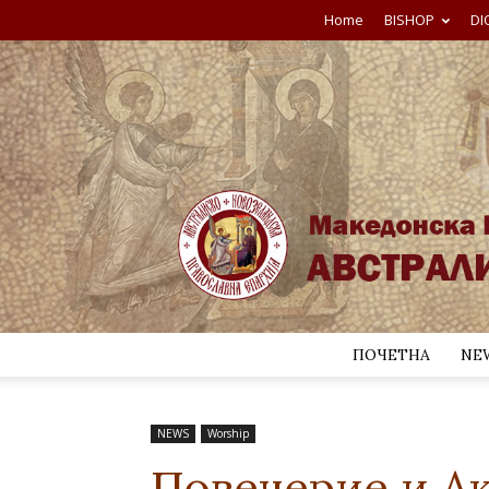
Home
BISHOP
DI
ПОЧЕТНА
NE
NEWS
Worship
Повечерие и Ак