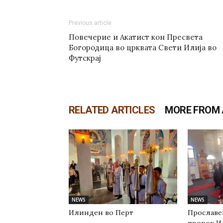
Previous article
Повечерие и Акатист кон Пресвета
Богородица во црквата Свети Илија во
Футскрај
RELATED ARTICLES
MORE FROM
NEWS
NEWS
Илинден во Перт
Прославе
пророк И