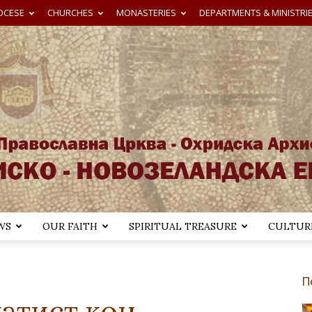
OCESE
CHURCHES
MONASTERIES
DEPARTMENTS & MINISTRI
WS
OUR FAITH
SPIRITUAL TREASURE
CULTURE
Австралиско-
П
атист кон