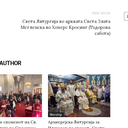
А
Next article
/
Света Литургија во црквата Света Злата
Ar
Мегленска во Хоперс Кросинг (Тодорова
сабота)
 AUTHOR
Worship
н споменот на Св.
Архиерејска Литургија за
лија во Сиденхам
Илинден во храмот „Свети