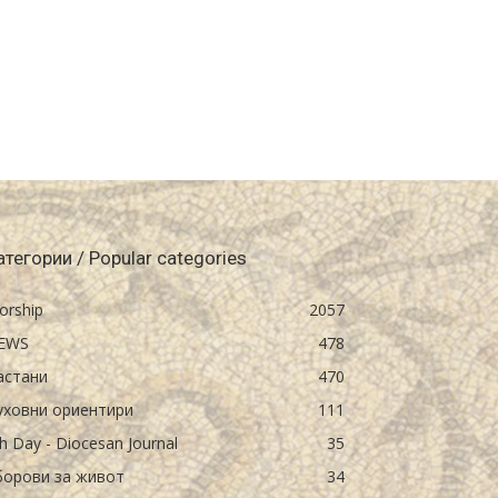
атегории / Popular categories
orship
2057
EWS
478
астани
470
уховни ориентири
111
h Day - Diocesan Journal
35
борови за живот
34