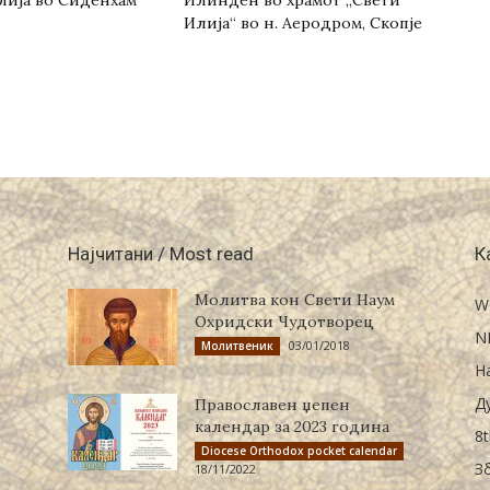
Илија“ во н. Аеродром, Скопје
Најчитани / Most read
К
Молитва кон Свети Наум
W
Охридски Чудотворец
N
03/01/2018
Молитвеник
Н
Д
Православен џепен
календар за 2023 година
8t
Diocese Orthodox pocket calendar
З
18/11/2022