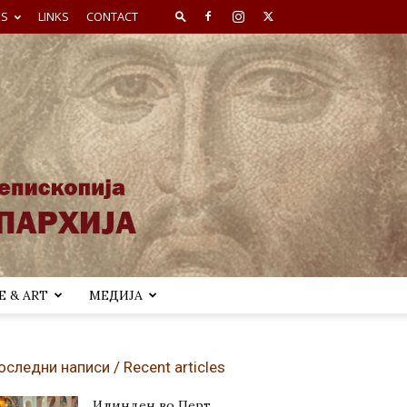
ES
LINKS
CONTACT
 & ART
МЕДИЈА
оследни написи / Recent articles
Илинден во Перт