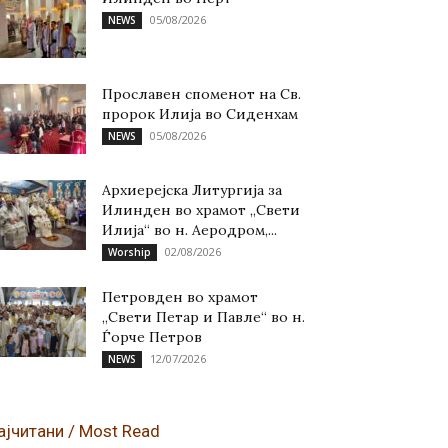
05/08/2026
NEWS
Прославен споменот на Св.
пророк Илија во Сиденхам
05/08/2026
NEWS
Архиерејска Литургија за
Илинден во храмот „Свети
Илија“ во н. Аеродром,...
02/08/2026
Worship
Петровден во храмот
„Свети Петар и Павле“ во н.
Ѓорче Петров
12/07/2026
NEWS
ајчитани / Most Read