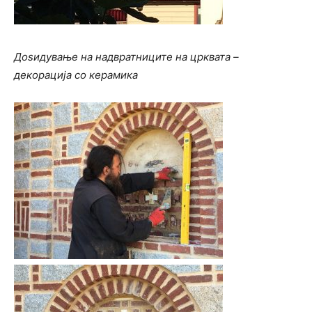
Доѕидување на надвратниците на црквата –
декорација со керамика