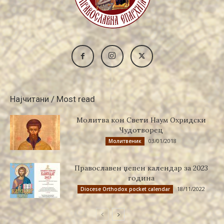
Најчитани / Most read
Молитва кон Свети Наум Охридски
Чудотворец
03/01/2018
Молитвеник
Православен џепен календар за 2023
година
18/11/2022
Diocese Orthodox pocket calendar