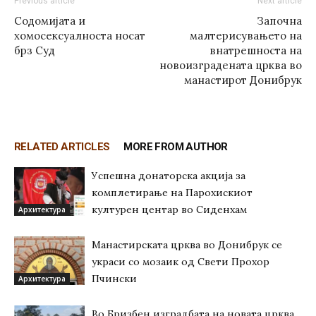
Previous article
Next article
Содомијата и
Започна
хомосексуалноста носат
малтерисувањето на
брз Суд
внатрешноста на
новоизградената црква во
манастирот Донибрук
RELATED ARTICLES
MORE FROM AUTHOR
Успешна донаторска акција за
комплетирање на Парохискиот
културен центар во Сиденхам
Архитектура
Манастирската црква во Донибрук се
украси со мозаик од Свети Прохор
Пчински
Архитектура
Во Бризбен изградбата на новата црква