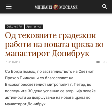
Culture & Art
Архитектура
Од тековните градежни
работи на новата црква во
манастирот Донибрук
16/11/2017
3686
Со Божја помош, по застапништвото на Светиот
Прохор Пчински и со благословот на
Високопреосветениот митрополит г. Петар, во
последните 30 дена успешно се завршија повеќе
активности за довршување на новата црква во
манастирот Донибрук.