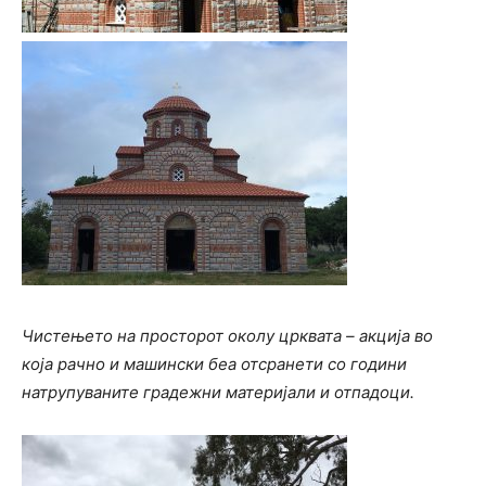
Чистењето на просторот околу црквата – акција во
која рачно и машински беа отсранети со години
натрупуваните градежни материјали и отпадоци.