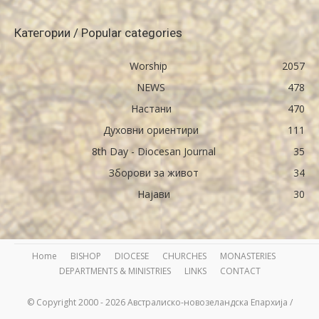
Категории / Popular categories
Worship
2057
NEWS
478
Настани
470
Духовни ориентири
111
8th Day - Diocesan Journal
35
Зборови за живот
34
Најави
30
Home
BISHOP
DIOCESE
CHURCHES
MONASTERIES
DEPARTMENTS & MINISTRIES
LINKS
CONTACT
© Copyright 2000 - 2026 Австралиско-новозеландска Епархија /