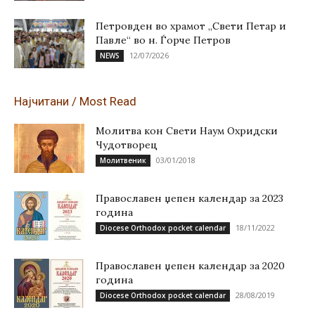
Петровден во храмот „Свети Петар и
Павле“ во н. Ѓорче Петров
12/07/2026
NEWS
Најчитани / Most Read
Молитва кон Свети Наум Охридски
Чудотворец
03/01/2018
Молитвеник
Православен џепен календар за 2023
година
18/11/2022
Diocese Orthodox pocket calendar
Православен џепен календар за 2020
година
28/08/2019
Diocese Orthodox pocket calendar