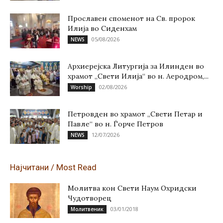
Прославен споменот на Св. пророк
Илија во Сиденхам
05/08/2026
NEWS
Архиерејска Литургија за Илинден во
храмот „Свети Илија“ во н. Аеродром,...
02/08/2026
Worship
Петровден во храмот „Свети Петар и
Павле“ во н. Ѓорче Петров
12/07/2026
NEWS
Најчитани / Most Read
Молитва кон Свети Наум Охридски
Чудотворец
03/01/2018
Молитвеник