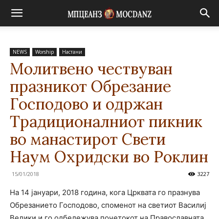
NEWS
Worship
Настани
Молитвено чествуван
празникот Обрезание
Господово и одржан
Традиционалниот пикник
во манастирот Свети
Наум Охридски во Роклин
15/01/2018
3227
На 14 јануари, 2018 година, кога Црквата го празнува
Обрезанието Господово, споменот на светиот Василиј
Велики и го одбележува почетокот на Православната