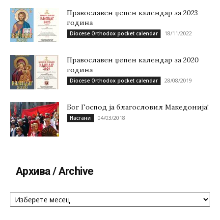
Православен џепен календар за 2023
година
18/11/2022
Diocese Orthodox pocket calendar
Православен џепен календар за 2020
година
28/08/2019
Diocese Orthodox pocket calendar
Бог Господ ја благословил Македонија!
04/03/2018
Настани
Архива / Archive
Архива
/
Archive