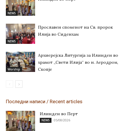
NEWS
Прославен споменот на Св. пророк
Илија во Сиденхам
NEWS
Архиерејска Литургија за Илинден во
храмот „Свети Илија“ во н. Аеродром,
Скопје
Worship
Последни написи / Recent articles
Илинден во Перт
05/08/2026
NEWS