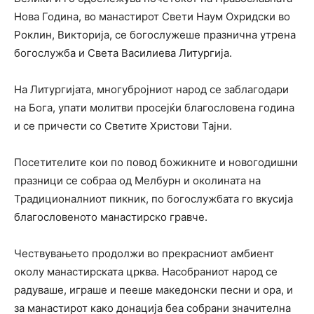
Нова Година, во манастирот Свети Наум Охридски во
Роклин, Викторија, се богослужеше празнична утрена
богослужба и Света Василиева Литургија.
На Литургијата, многубројниот народ се заблагодари
на Бога, упати молитви просејќи благословена година
и се причести со Светите Христови Тајни.
Посетителите кои по повод божикните и новогодишни
празници се собраа од Мелбурн и околината на
Традиционалниот пикник, по богослужбата го вкусија
благословеното манастирско гравче.
Чествувањето продолжи во прекрасниот амбиент
околу манастирската црква. Насобраниот народ се
радуваше, играше и пееше македонски песни и ора, и
за манастирот како донација беа собрани значителна