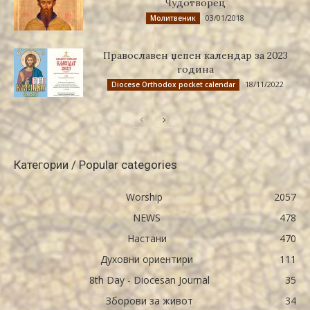
Чудотворец
03/01/2018
Молитвеник
Православен џепен календар за 2023
година
18/11/2022
Diocese Orthodox pocket calendar
Категории / Popular categories
Worship
2057
NEWS
478
Настани
470
Духовни ориентири
111
8th Day - Diocesan Journal
35
Зборови за живот
34