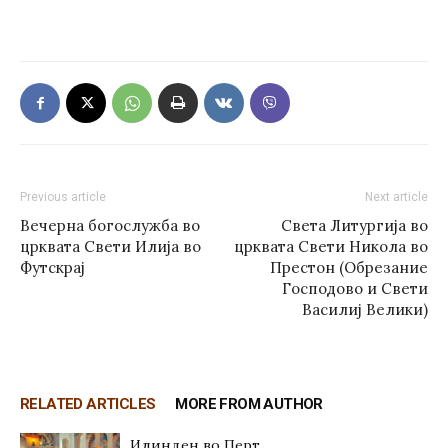
Previous article
Next article
Вечерна богослужба во
Света Литургија во
црквата Свети Илија во
црквата Свети Никола во
Футскрај
Престон (Обрезание
Господово и Свети
Василиј Велики)
RELATED ARTICLES
MORE FROM AUTHOR
Илинден во Перт