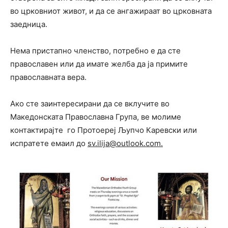
во црковниот живот, и да се ангажираат во црковната
заедница.
Нема пристапно членство, потребно е да сте
православен или да имате желба да ја примите
православната вера.
Ако сте заинтересирани да се вклучите во
Македонската Православна Група, ве молиме
контактирајте го Протоереј Љупчо Каревски или
испратете емаил до
sv.ilija@outlook.com
.