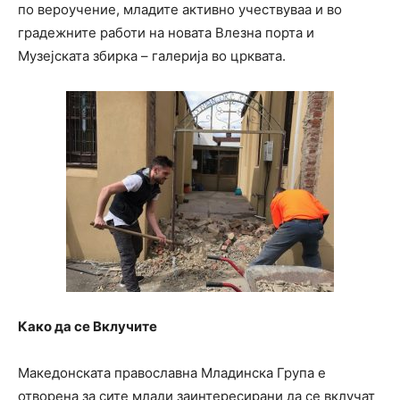
по вероучение, младите активно учествуваа и во
градежните работи на новата Влезна порта и
Музејската збирка – галерија во црквата.
Како да се Вклучите
Македонската православна Младинска Група е
отворена за сите млади заинтересирани да се вклучат