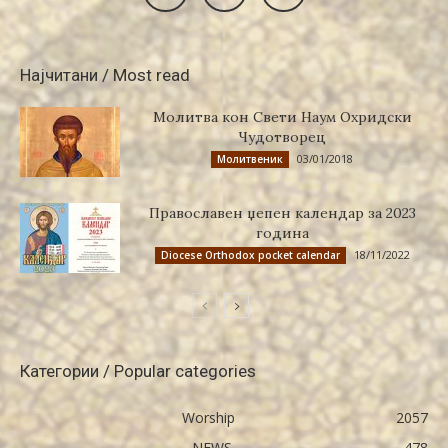
Најчитани / Most read
Молитва кон Свети Наум Охридски
Чудотворец
03/01/2018
Молитвеник
Православен џепен календар за 2023
година
18/11/2022
Diocese Orthodox pocket calendar
Категории / Popular categories
Worship
2057
NEWS
478