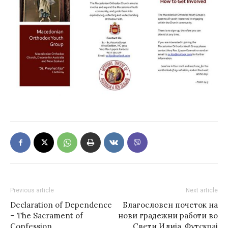
Previous article
Next article
Declaration of Dependence
Благословен почеток на
– The Sacrament of
нови градежни работи во
Confession
Свети Илија, Футскрај