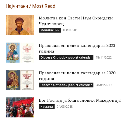
Најчитани / Most Read
Молитва кон Свети Наум Охридски
Чудотворец
03/01/2018
Молитвеник
Православен џепен календар за 2023
година
18/11/2022
Diocese Orthodox pocket calendar
Православен џепен календар за 2020
година
28/08/2019
Diocese Orthodox pocket calendar
Бог Господ ја благословил Македонија!
04/03/2018
Настани