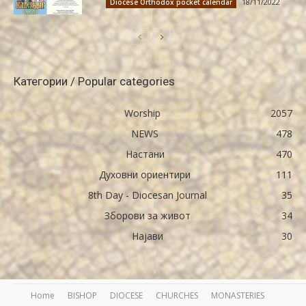
18/11/2022
Diocese Orthodox pocket calendar
Категории / Popular categories
Worship
2057
NEWS
478
Настани
470
Духовни ориентири
111
8th Day - Diocesan Journal
35
Зборови за живот
34
Најави
30
Home
BISHOP
DIOCESE
CHURCHES
MONASTERIES