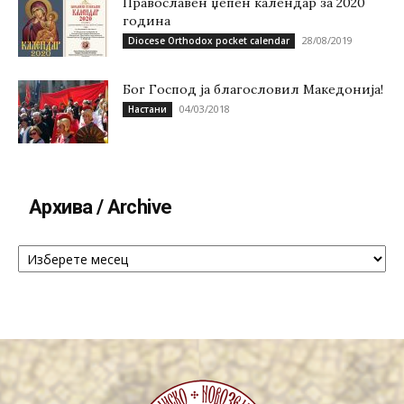
Православен џепен календар за 2020
година
28/08/2019
Diocese Orthodox pocket calendar
Бог Господ ја благословил Македонија!
04/03/2018
Настани
Архива / Archive
Архива
/
Archive