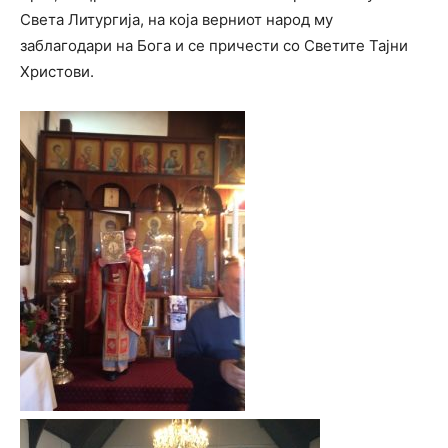
Света Литургија, на која верниот народ му
заблагодари на Бога и се причести со Светите Тајни
Христови.