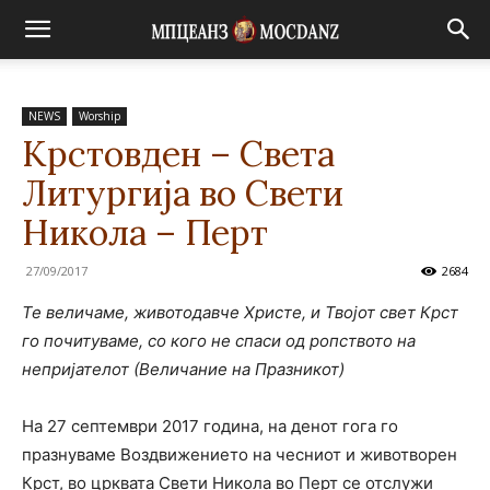
NEWS
Worship
Крстовден – Света
Литургија во Свети
Никола – Перт
27/09/2017
2684
Те величаме, животодавче Христе, и Твојот свет Крст
го почитуваме, со кого не спаси од ропството на
непријателот (Величание на Празникот)
На 27 септември 2017 година, на денот гога го
празнуваме Воздвижението на чесниот и животворен
Крст, во црквата Свети Никола во Перт се отслужи