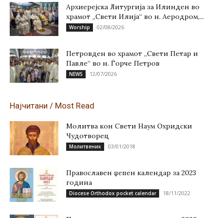
Архиерејска Литургија за Илинден во
храмот „Свети Илија“ во н. Аеродром,...
02/08/2026
Worship
Петровден во храмот „Свети Петар и
Павле“ во н. Ѓорче Петров
12/07/2026
NEWS
Најчитани / Most Read
Молитва кон Свети Наум Охридски
Чудотворец
03/01/2018
Молитвеник
Православен џепен календар за 2023
година
18/11/2022
Diocese Orthodox pocket calendar