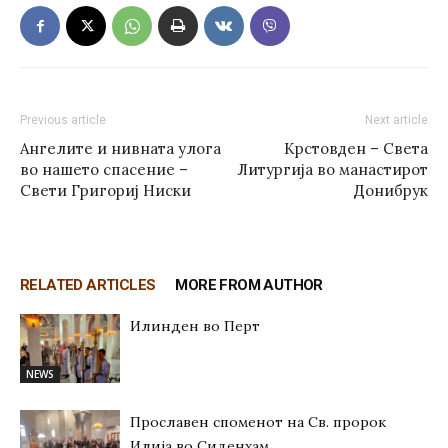
Previous article
Next article
Ангелите и нивната улога
Крстовден – Света
во нашето спасение –
Литургија во манастирот
Свети Григориј Ниски
Донибрук
RELATED ARTICLES
MORE FROM AUTHOR
Илинден во Перт
NEWS
Прославен споменот на Св. пророк
Илија во Сиденхам