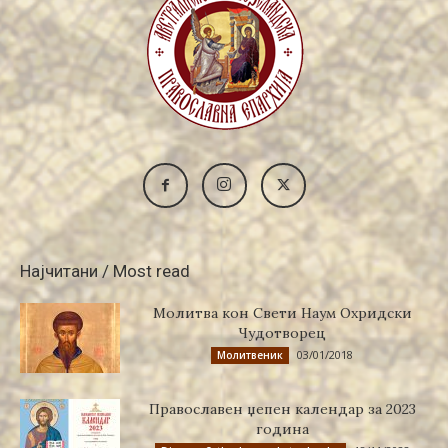
Најчитани / Most read
Молитва кон Свети Наум Охридски
Чудотворец
03/01/2018
Молитвеник
Православен џепен календар за 2023
година