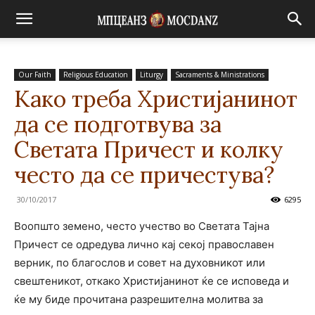
Our Faith
Religious Education
Liturgy
Sacraments & Ministrations
Како треба Христијанинот
да се подготвува за
Светата Причест и колку
често да се причестува?
30/10/2017
6295
Воопшто земено, често учество во Светата Тајна
Причест се одредува лично кај секој православен
верник, по благослов и совет на духовникот или
свештеникот, откако Христијaнинот ќе се исповеда и
ќе му биде прочитана разрешителна молитва за