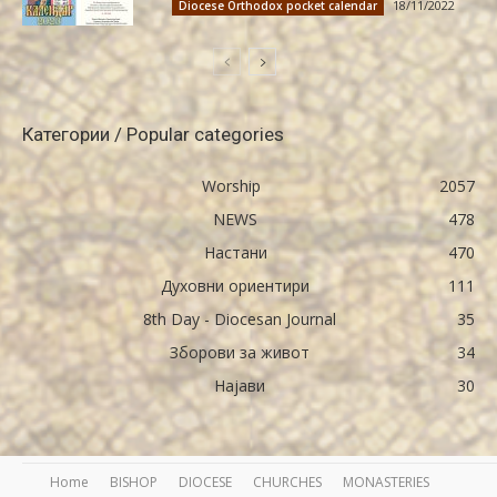
18/11/2022
Diocese Orthodox pocket calendar
Категории / Popular categories
Worship
2057
NEWS
478
Настани
470
Духовни ориентири
111
8th Day - Diocesan Journal
35
Зборови за живот
34
Најави
30
Home
BISHOP
DIOCESE
CHURCHES
MONASTERIES