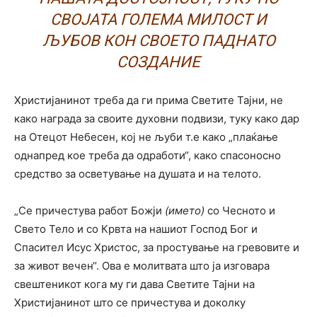
СВОЈАТА ГОЛЕМА МИЛОСТ И
ЉУБОВ КОН СВОЕТО ПАДНАТО
СОЗДАНИЕ
Христијанинот треба да ги прима Светите Тајни, не
како награда за своите духовни подвизи, туку како дар
на Отецот Небесен, кој не љуби т.е како „плаќање
однапред кое треба да одработи“, како спасоносно
средство за осветување на душата и на телото.
„Се причестува работ Божји
(името)
со Чесното и
Свето Тело и со Крвта на нашиот Господ Бог и
Спасител Исус Христос, за простување на гревовите и
за живот вечен“. Ова е молитвата што ја изговара
свештеникот кога му ги дава Светите Тајни на
Христијанинот што се причестува и доколку