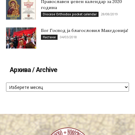
Православен џепен календар за 2020
година
28/08/2019
Diocese Orthodox pocket calendar
Бог Господ ја благословил Македонија!
04/03/2018
Настани
Архива / Archive
Архива
/
Archive