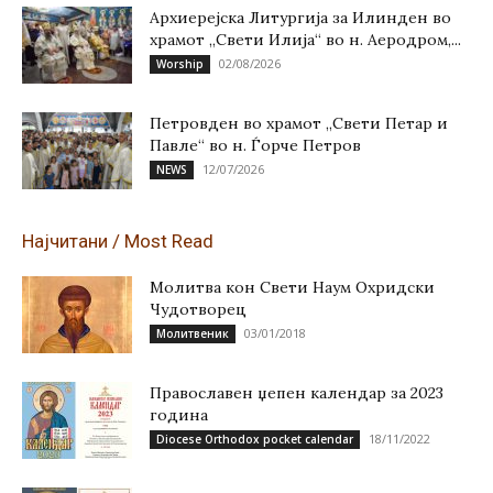
Архиерејска Литургија за Илинден во
храмот „Свети Илија“ во н. Аеродром,...
02/08/2026
Worship
Петровден во храмот „Свети Петар и
Павле“ во н. Ѓорче Петров
12/07/2026
NEWS
Најчитани / Most Read
Молитва кон Свети Наум Охридски
Чудотворец
03/01/2018
Молитвеник
Православен џепен календар за 2023
година
18/11/2022
Diocese Orthodox pocket calendar