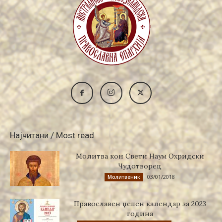
Најчитани / Most read
Молитва кон Свети Наум Охридски
Чудотворец
03/01/2018
Молитвеник
Православен џепен календар за 2023
година