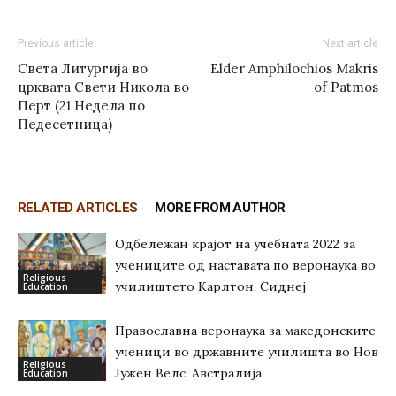
Previous article
Next article
Света Литургија во
Elder Amphilochios Makris
црквата Свети Никола во
of Patmos
Перт (21 Недела по
Педесетница)
RELATED ARTICLES
MORE FROM AUTHOR
Одбележан крајот на учебната 2022 за
учениците од наставата по веронаука во
Religious
училиштето Карлтон, Сиднеј
Education
Православна веронаука за македонските
ученици во државните училишта во Нов
Religious
Јужен Велс, Австралија
Education