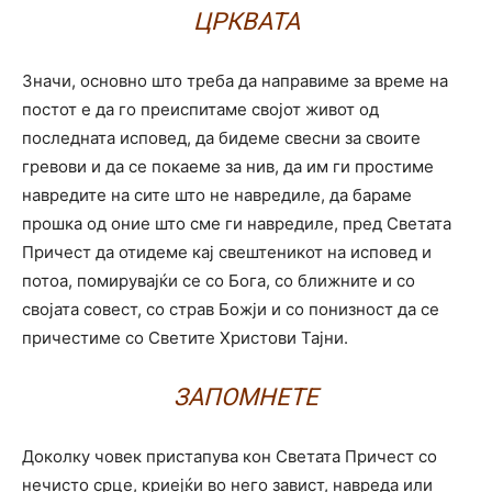
ЦРКВАТА
Значи, основно што треба да направиме за време на
постот е да го преиспитаме својот живот од
последната исповед, да бидеме свесни за своите
гревови и да се покаеме за нив, да им ги простиме
навредите на сите што не навредиле, да бараме
прошка од оние што сме ги навредиле, пред Светата
Причест да отидеме кај свештеникот на исповед и
потоа, помирувајќи се со Бога, со ближните и со
својата совест, со страв Божји и со понизност да се
причестиме со Светите Христови Тајни.
ЗАПОМНЕТЕ
Доколку човек пристапува кон Светата Причест со
нечисто срце, криејќи во него завист, навреда или