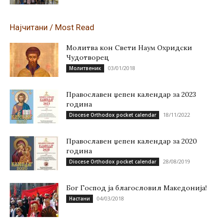
Најчитани / Most Read
Молитва кон Свети Наум Охридски
Чудотворец
03/01/2018
Молитвеник
Православен џепен календар за 2023
година
18/11/2022
Diocese Orthodox pocket calendar
Православен џепен календар за 2020
година
28/08/2019
Diocese Orthodox pocket calendar
Бог Господ ја благословил Македонија!
04/03/2018
Настани