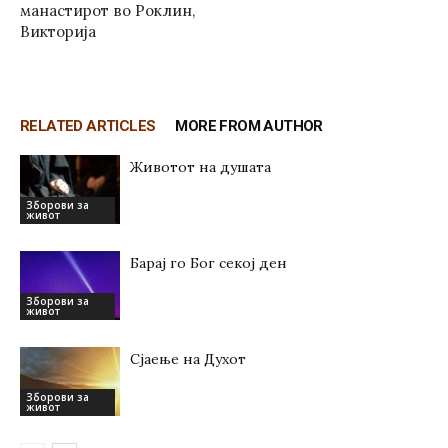
манастирот во Роклин,
Викторија
RELATED ARTICLES
MORE FROM AUTHOR
Животот на душата
Зборови за
живот
Барај го Бог секој ден
Зборови за
живот
Сјаење на Духот
Зборови за
живот