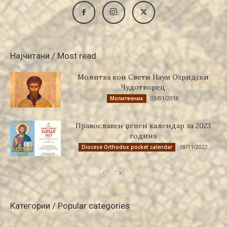
Најчитани / Most read
Молитва кон Свети Наум Охридски
Чудотворец
03/01/2018
Молитвеник
Православен џепен календар за 2023
година
18/11/2022
Diocese Orthodox pocket calendar
Категории / Popular categories