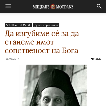
SPIRITUAL TREASURE
Духовни ориентири
Да изгубиме сѐ за да
станеме имот –
сопственост на Бога
23/06/2017
2527