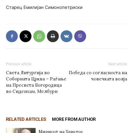
Старец Емилијан Симонопетриски
Previous article
Next article
Света Литургија во
Победа со согласноста на
Соборната Црква – Раѓање
човечката волја
на Пресвета Богородица
во Сиденхам, Мелбурн
RELATED ARTICLES
MORE FROM AUTHOR
Мирисот на Христос