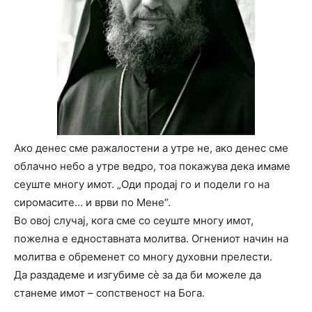
Ако денес сме ражалостени а утре не, ако денес сме
облачно небо а утре ведро, тоа покажува дека имаме
сеуште многу имот. „Оди продај го и подели го на
сиромасите… и врви по Мене“.
Во овој случај, кога сме со сеуште многу имот,
пожелна е едноставната молитва. Огнениот начин на
молитва е обременет со многу духовни прелести.
Да раздадеме и изгубиме сѐ за да би можеле да
станеме имот – сопственост на Бога.