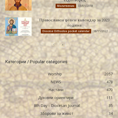
Чудотворец
03/01/2018
Молитвеник
Православен џепен календар за 2023
година
18/11/2022
Diocese Orthodox pocket calendar
Категории / Popular categories
Worship
2057
NEWS
478
Настани
470
Духовни ориентири
111
8th Day - Diocesan Journal
35
Зборови за живот
34