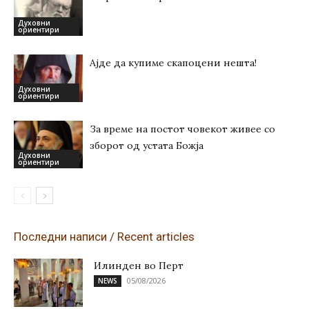
Духовни
ориентири
Ајде да купиме скапоцени нешта!
Духовни
ориентири
За време на постот човекот живее со
зборот од устата Божја
Духовни
ориентири
Последни написи / Recent articles
Илинден во Перт
05/08/2026
NEWS