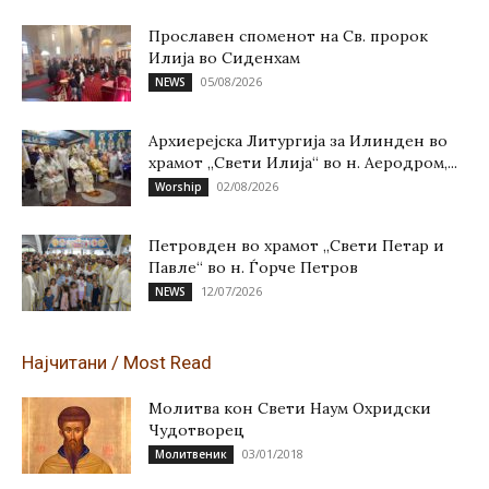
Прославен споменот на Св. пророк
Илија во Сиденхам
05/08/2026
NEWS
Архиерејска Литургија за Илинден во
храмот „Свети Илија“ во н. Аеродром,...
02/08/2026
Worship
Петровден во храмот „Свети Петар и
Павле“ во н. Ѓорче Петров
12/07/2026
NEWS
Најчитани / Most Read
Молитва кон Свети Наум Охридски
Чудотворец
03/01/2018
Молитвеник