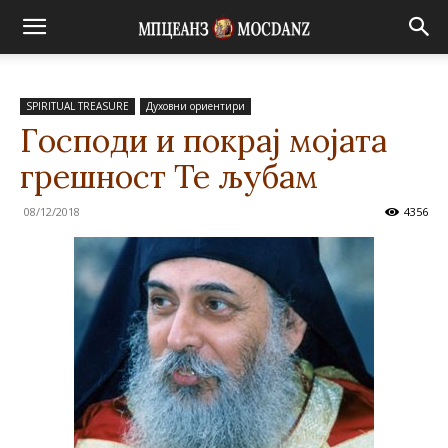
SPIRITUAL TREASURE
Духовни ориентири
Господи и покрај мојата
грешност Те љубам
08/12/2018
4356