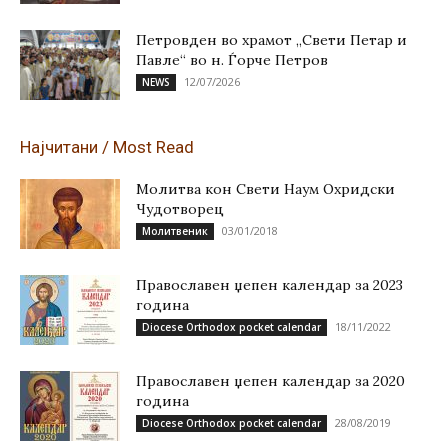
Петровден во храмот „Свети Петар и
Павле“ во н. Ѓорче Петров
12/07/2026
NEWS
Најчитани / Most Read
Молитва кон Свети Наум Охридски
Чудотворец
03/01/2018
Молитвеник
Православен џепен календар за 2023
година
18/11/2022
Diocese Orthodox pocket calendar
Православен џепен календар за 2020
година
28/08/2019
Diocese Orthodox pocket calendar