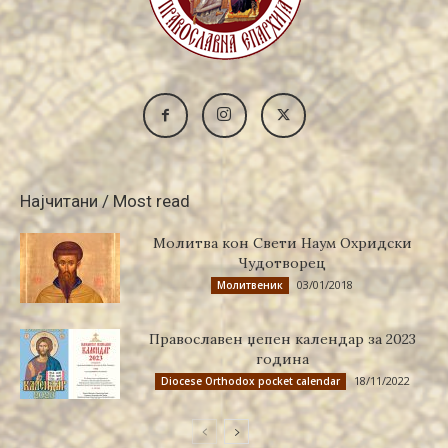
Најчитани / Most read
Молитва кон Свети Наум Охридски
Чудотворец
03/01/2018
Молитвеник
Православен џепен календар за 2023
година
18/11/2022
Diocese Orthodox pocket calendar