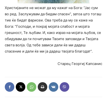
Христијаните не можат да му кажат на Бога: “Јас сум
во ред. Заслужувам да бидам спасен”, затоа што тогаш
тие ќе бидат фарисеи. Ова треба да му се каже на
Бога: “Господи, и покрај мојата слабост и мојата
грешност, Те љубам. И, како израз на мојата љубов, се
обидувам да ги почитувам Твоите заповеди и Твојата
света волја. Од тебе зависи дали ќе ми дадеш
спасение и дали ќе ми ја дадеш твојата благодат”.
Старец Георгиј Капсанис