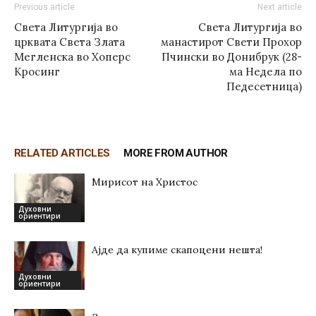
Previous article
Next article
Света Литургија во
Света Литургија во
црквата Света Злата
манастирот Свети Прохор
Мегленска во Хоперс
Пчински во Донибрук (28-
Кросинг
ма Недела по
Педесетница)
RELATED ARTICLES
MORE FROM AUTHOR
Мирисот на Христос
Духовни
ориентири
Ајде да купиме скапоцени нешта!
Духовни
ориентири