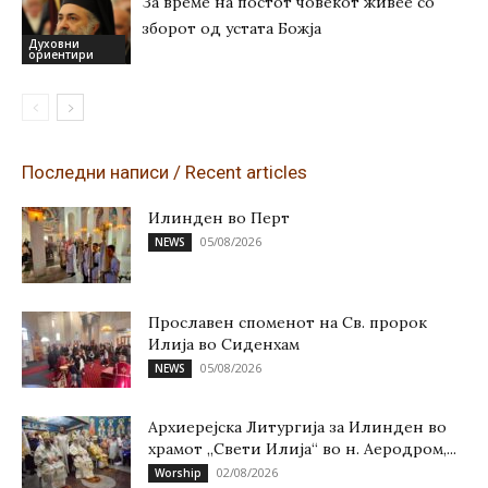
За време на постот човекот живее со
зборот од устата Божја
Духовни
ориентири
Последни написи / Recent articles
Илинден во Перт
05/08/2026
NEWS
Прославен споменот на Св. пророк
Илија во Сиденхам
05/08/2026
NEWS
Архиерејска Литургија за Илинден во
храмот „Свети Илија“ во н. Аеродром,...
02/08/2026
Worship