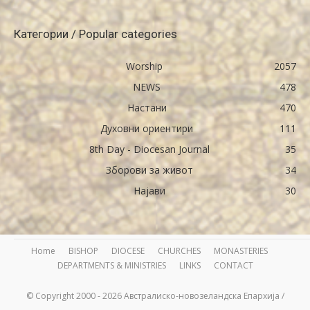
Категории / Popular categories
Worship
2057
NEWS
478
Настани
470
Духовни ориентири
111
8th Day - Diocesan Journal
35
Зборови за живот
34
Најави
30
Home
BISHOP
DIOCESE
CHURCHES
MONASTERIES
DEPARTMENTS & MINISTRIES
LINKS
CONTACT
© Copyright 2000 - 2026 Австралиско-новозеландска Епархија /