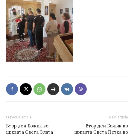
Previous article
Next article
Втор ден Божик во
Втор ден Божик во
црквата Света Злата
црквата Света Петка во