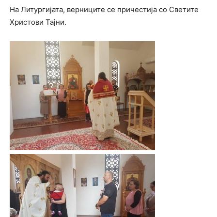
На Литургијата, верниците се причестија со Светите
Христови Тајни.