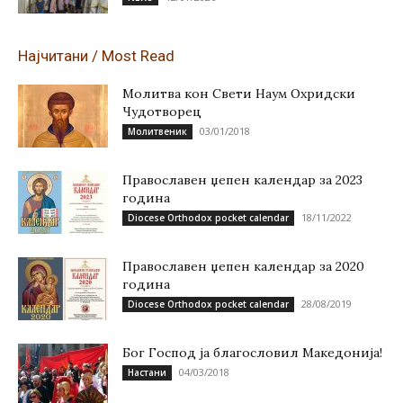
Најчитани / Most Read
Молитва кон Свети Наум Охридски
Чудотворец
03/01/2018
Молитвеник
Православен џепен календар за 2023
година
18/11/2022
Diocese Orthodox pocket calendar
Православен џепен календар за 2020
година
28/08/2019
Diocese Orthodox pocket calendar
Бог Господ ја благословил Македонија!
04/03/2018
Настани