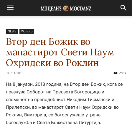
NEWS
Worship
Втор ден Божик во
манастирот Свети Наум
Охридски во Роклин
09/01/2018
2187
На 8 јануари, 2018 година, на Втор ден Божик, кога се
празнува Соборот на Пресвета Богородица и
споменот на преподобниот Никодим Тисмански и
Прилепски, во манастирот Свети Наум Охридски во
Роклин, Викторија, се богослужеше утрена
богослужба и Света Божествена Литургија.