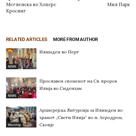
Мегленска во Хоперс
Мил Парк
Кросинг
RELATED ARTICLES
MORE FROM AUTHOR
Илинден во Перт
NEWS
Прославен споменот на Св. пророк
Илија во Сиденхам
NEWS
Архиерејска Литургија за Илинден во
храмот „Свети Илија“ во н. Аеродром,
Скопје
Worship