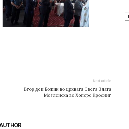
А
/
Ar
Next article
Втор ден Божик во црквата Света Злата
Мегленска во Хоперс Кросинг
 AUTHOR