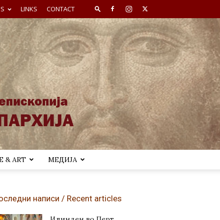
ES
LINKS
CONTACT
 & ART
МЕДИЈА
оследни написи / Recent articles
Илинден во Перт