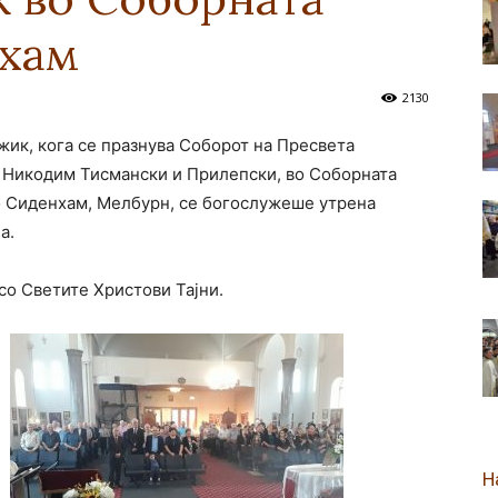
нхам
новозеландска
2130
ожик, кога се празнува Соборот на Пресвета
 Никодим Тисмански и Прилепски, во Соборната
Епархија
о Сиденхам, Мелбурн, се богослужеше утрена
а.
со Светите Христови Тајни.
Н