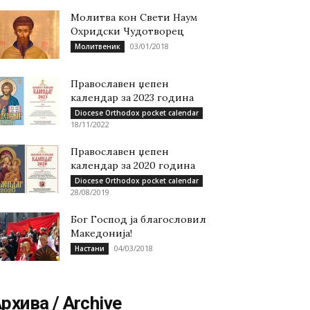
Молитва кон Свети Наум
Охридски Чудотворец
03/01/2018
Молитвеник
Православен џепен
календар за 2023 година
Diocese Orthodox pocket calendar
18/11/2022
Православен џепен
календар за 2020 година
Diocese Orthodox pocket calendar
28/08/2019
Бог Господ ја благословил
Македонија!
04/03/2018
Настани
рхива / Archive