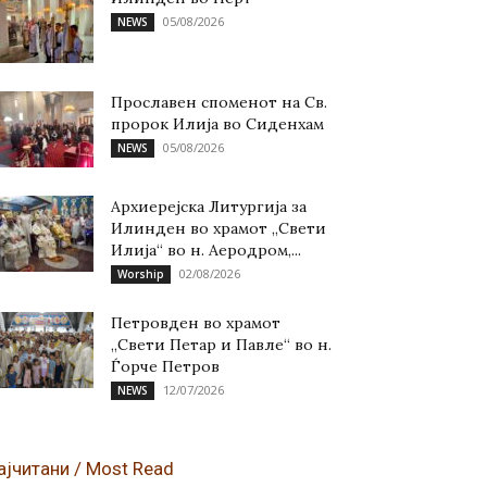
05/08/2026
NEWS
Прославен споменот на Св.
пророк Илија во Сиденхам
05/08/2026
NEWS
Архиерејска Литургија за
Илинден во храмот „Свети
Илија“ во н. Аеродром,...
02/08/2026
Worship
Петровден во храмот
„Свети Петар и Павле“ во н.
Ѓорче Петров
12/07/2026
NEWS
ајчитани / Most Read