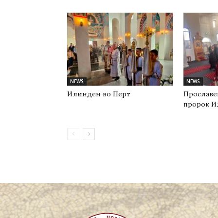
NEWS
NEWS
Илинден во Перт
Прославе
пророк И