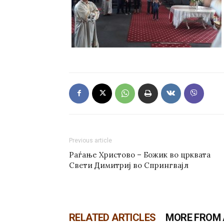
Previous article
Раѓање Христово – Божик во црквата
Свети Димитриј во Спрингвајл
RELATED ARTICLES
MORE FROM