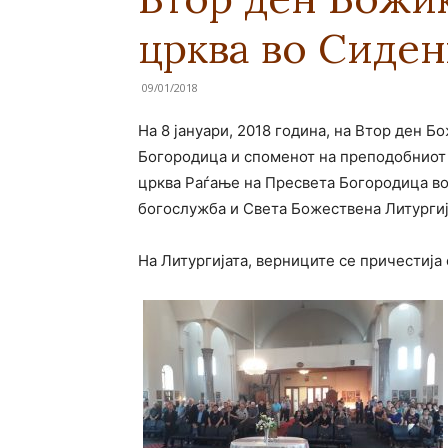
црква во Сиде
09/01/2018
На 8 јануари, 2018 година, на Втор ден Б
Богородица и споменот на преподобниот
црква Раѓање на Пресвета Богородица в
богослужба и Света Божествена Литургиј
На Литургијата, верниците се причестија 