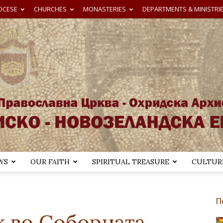
OCESE
CHURCHES
MONASTERIES
DEPARTMENTS & MINISTRI
WS
OUR FAITH
SPIRITUAL TREASURE
CULTURE
Австралиско-
П
к во Соборната