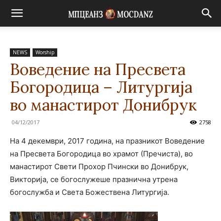
NEWS
Worship
Воведение на Пресвета
Богородица – Литургија
во манастирот Донибрук
04/12/2017
2758
На 4 декември, 2017 година, на празникот Воведение
на Пресвета Богородица во храмот (Пречиста), во
манастирот Свети Прохор Пчински во Донибрук,
Викторија, се богослужеше празнична утрена
богослужба и Света Божествена Литургија.