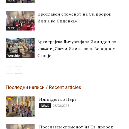
NEWS
Прославен споменот на Св. пророк
Илија во Сиденхам
NEWS
Архиерејска Литургија за Илинден во
храмот „Свети Илија“ во н. Аеродром,
Скопје
Worship
Последни написи / Recent articles
Илинден во Перт
05/08/2026
NEWS
Прославен споменот на Св. пророк