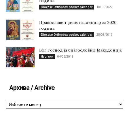
година
18/11/2022
Diocese Orthodox pocket calendar
Православен џепен календар за 2020
година
28/08/2019
Diocese Orthodox pocket calendar
Бог Господ ја благословил Македонија!
04/03/2018
Настани
Архива / Archive
Архива
/
Archive