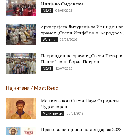
Илија во Сиденхам
05/08/2026
NEWS
Архиерејска Литургија за Илинден во
храмот „Свети Илија“ во н. Аеродром,...
02/08/2026
Worship
Петровден во храмот „Свети Петар и
Павле“ во н. Ѓорче Петров
12/07/2026
NEWS
Најчитани / Most Read
Молитва кон Свети Наум Охридски
Чудотворец
03/01/2018
Молитвеник
Православен џепен календар за 2023