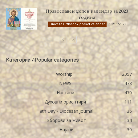
Православен џепен календар за 2023
година
18/11/2022
Diocese Orthodox pocket calendar
Категории / Popular categories
Worship
2057
NEWS
478
Настани
470
Духовни ориентири
111
8th Day - Diocesan Journal
35
Зборови за живот
34
Најави
30