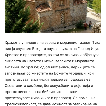
Храмот е училиште на верата и моралниот живот. Тука
ние ја слушаме Божјата наука, науката на Господ Исус
Христос и проповедите, во кои се открива и објаснува
смислата на Светото Писмо, верските и моралните
вистини. Во храмот, од самиот амвон, верниците се
запознаваат со животите на Божјите угодници, кои
претставуваат вистински пример за подржавање.
Свештените симболи, богослужбените дејствија и
фрескоживописот на библиските настани
претставуваат жива книга и проповед. Со помош на
фрескоживописот, се дава можност за разбирање на