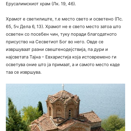
Ерусалимскиот храм (Лк. 19, 46).
Храмот е светилиште, т.е место свето и осветено (Пс.
65, 5ч Дела 6, 13). Храмот не е свето место затоа што
осветен со посебен чин, туку поради благодатното
присуство на Сесветиот Бог во него. Овде се
извршуваат разни свештенодејствија, па дури и
најсветата Тајна – Евхаристија која истовремено ги
осветува оние што ја примаат, а и самото место каде
таа се извршува.