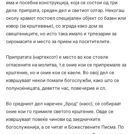
има и посебна конструкција, која се состои од три
дела: припрата, среден дел и светиот олтар. Некогаш
околу храмот постоел специјален објект со базен или
извор (за крштевање), со зграда како дом за
свештениците, но исто така имало и трпезарии за
сиромасите и место за прием на посетителите.
Припратата (нартексот) е место во кое стоеле
огласените на молитва, т.е оние кои се припремале за
крштение, но и оние кои се каеле. Во овој дел се
извршуваат некои помали богослужби, како што се
полуноќницата, деветти час, повечерие и сл.
Во средниот дел наречен „брод“ (наос), се собираат
оние кои го примиле светото крштение. Овде се
извршуваат повеќе чинови од заедничките
богослуженија, а се читат и Божествените Писма. По