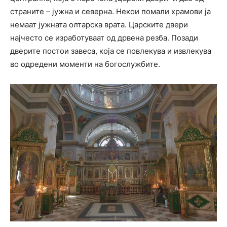
страните – јужна и северна. Некои помали храмови ја
немаат јужната олтарска врата. Царските двери
најчесто се изработуваат од дрвена резба. Позади
дверите постои завеса, која се повлекува и извлекува
во одредени моменти на богослужбите.