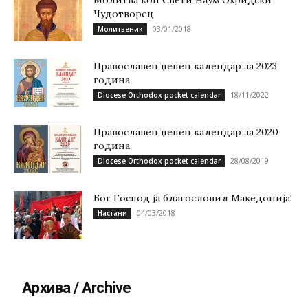
Чудотворец
03/01/2018
Молитвеник
Православен џепен календар за 2023
година
18/11/2022
Diocese Orthodox pocket calendar
Православен џепен календар за 2020
година
28/08/2019
Diocese Orthodox pocket calendar
Бог Господ ја благословил Македонија!
04/03/2018
Настани
Архива / Archive