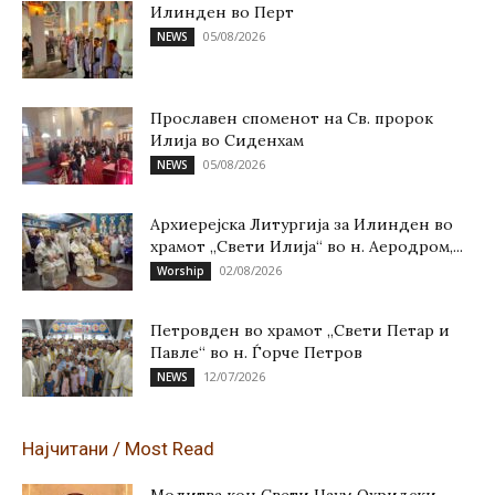
Илинден во Перт
05/08/2026
NEWS
Прославен споменот на Св. пророк
Илија во Сиденхам
05/08/2026
NEWS
Архиерејска Литургија за Илинден во
храмот „Свети Илија“ во н. Аеродром,...
02/08/2026
Worship
Петровден во храмот „Свети Петар и
Павле“ во н. Ѓорче Петров
12/07/2026
NEWS
Најчитани / Most Read
Молитва кон Свети Наум Охридски