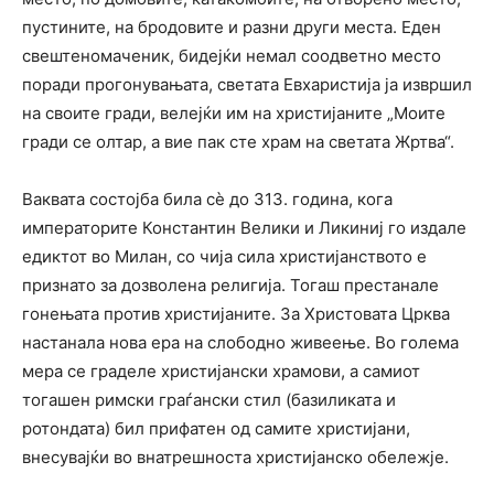
пустините, на бродовите и разни други места. Еден
свештеномаченик, бидејќи немал соодветно место
поради прогонувањата, светата Евхаристија ја извршил
на своите гради, велејќи им на христијаните „Моите
гради се олтар, а вие пак сте храм на светата Жртва“.
Ваквата состојба била сѐ до 313. година, кога
императорите Константин Велики и Ликиниј го издале
едиктот во Милан, со чија сила христијанството е
признато за дозволена религија. Тогаш престанале
гонењата против христијаните. За Христовата Црква
настанала нова ера на слободно живеење. Во голема
мера се граделе христијански храмови, а самиот
тогашен римски граѓански стил (базиликата и
ротондата) бил прифатен од самите христијани,
внесувајќи во внатрешноста христијанско обележје.