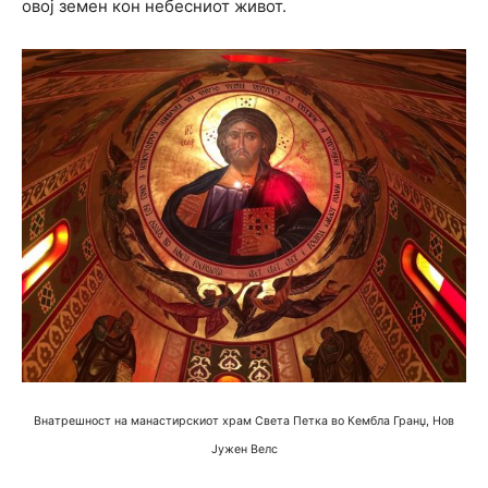
овој земен кон небесниот живот.
Внатрешност на манастирскиот храм Света Петка во Кембла Гранџ, Нов
Јужен Велс