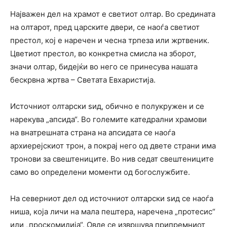
Најважен дел на храмот е светиот олтар. Во средината
на олтарот, пред царските двери, се наоѓа светиот
престол, кој е наречен и чесна трпеза или жртвеник.
Цветиот престол, во конкретна смисла на зборот,
значи олтар, бидејќи во него се принесува нашата
бескрвна жртва – Светата Евхаристија.
Источниот олтарски ѕид, обично е полукружен и се
нарекува „апсида“. Во големите катедрални храмови
на внатрешната страна на апсидата се наоѓа
архиерејскиот трон, а покрај него од двете страни има
тронови за свештениците. Во нив седат свештениците
само во определени моменти од богослужбите.
На северниот дел од источниот олтарски ѕид се наоѓа
ниша, која личи на мала пештера, наречена „протесис“
или „проскомидија“. Овде се извршува припремниот