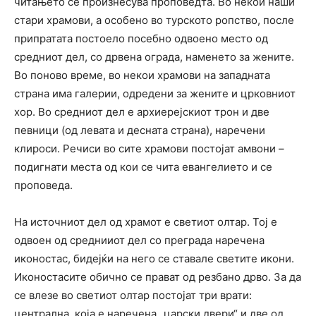
читањето се произнесува проповедта. Во некои наши
стари храмови, а особено во турското ропство, после
припратата постоело посебно одвоено место од
средниот дел, со дрвена ограда, наменето за жените.
Во поново време, во некои храмови на западната
страна има галерии, одредени за жените и црковниот
хор. Во средниот дел е архиерејскиот трон и две
певници (од левата и десната страна), наречени
клироси. Речиси во сите храмови постојат амвони –
подигнати места од кои се чита евангелието и се
проповеда.
На источниот дел од храмот е светиот олтар. Тој е
одвоен од среднииот дел со преграда наречена
иконостас, бидејќи на него се ставале светите икони.
Иконостасите обично се прават од резбано дрво. За да
се влезе во светиот олтар постојат три врати:
централна, која е наречена „царски двери“ и две од