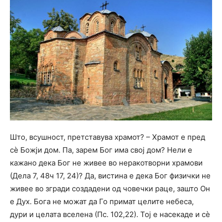
Што, всушност, претставува храмот? – Храмот е пред
сѐ Божји дом. Па, зарем Бог има свој дом? Нели е
кажано дека Бог не живее во неракотворни храмови
(Дела 7, 48ч 17, 24)? Да, вистина е дека Бог физички не
живее во згради создадени од човечки раце, зашто Он
е Дух. Бога не можат да Го примат целите небеса,
дури и целата вселена (Пс. 102,22). Тој е насекаде и сѐ