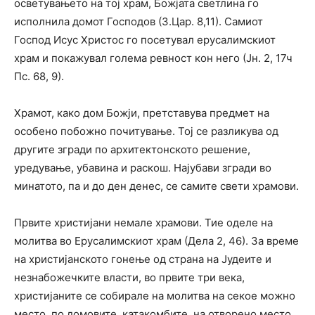
осветувањето на тој храм, Божјата светлина го
исполнила домот Господов (3.Цар. 8,11). Самиот
Господ Исус Христос го посетувал ерусалимскиот
храм и покажувал голема ревност кон него (Јн. 2, 17ч
Пс. 68, 9).
Храмот, како дом Божји, претставува предмет на
особено побожно почитување. Тој се разликува од
другите згради по архитектонското решение,
уредување, убавина и раскош. Најубави згради во
минатото, па и до ден денес, се самите свети храмови.
Првите христијани немале храмови. Тие оделе на
молитва во Ерусалимскиот храм (Дела 2, 46). За време
на христијанското гонење од страна на Јудеите и
незнабожечките власти, во првите три века,
христијаните се собирале на молитва на секое можно
место, по домовите, катакомбите, на отворено место,