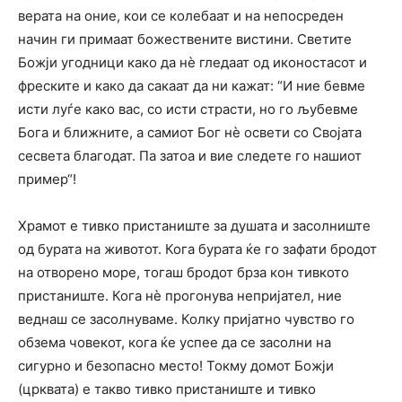
верата на оние, кои се колебаат и на непосреден
начин ги примаат божествените вистини. Светите
Божји угодници како да нѐ гледаат од иконостасот и
фреските и како да сакаат да ни кажат: “И ние бевме
исти луѓе како вас, со исти страсти, но го љубевме
Бога и ближните, а самиот Бог нѐ освети со Својата
сесвета благодат. Па затоа и вие следете го нашиот
пример“!
Храмот е тивко пристаниште за душата и засолниште
од бурата на животот. Кога бурата ќе го зафати бродот
на отворено море, тогаш бродот брза кон тивкото
пристаниште. Кога нѐ прогонува непријател, ние
веднаш се засолнуваме. Колку пријатно чувство го
обзема човекот, кога ќе успее да се засолни на
сигурно и безопасно место! Токму домот Божји
(црквата) е такво тивко пристаниште и тивко