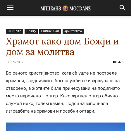
Our Faith
Liturgy
Culture & Art
Архитектура
Храмот како дом Божји и
дом за молитва
30/09/2017
4265
Во раното христијанство, кога сѐ уште не постоеле
храмови, заедничките богослужби се извршувале на
отворено, а жртвите биле принесувани на подигнато
место наречено – олтар. Како жртвен олтар обично
служел некој голем камен. Подоцна започнала
изградбата на храмови и посебни олтари.