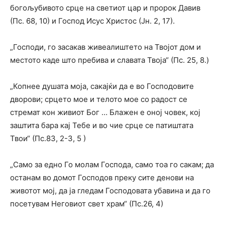
богољубивото срце на светиот цар и пророк Давив
(Пс. 68, 10) и Господ Исус Христос (Јн. 2, 17).
„Господи, го засакав живеалиштето на Твојот дом и
местото каде што пребива и славата Твоја“ (Пс. 25, 8.)
„Копнее душата моја, сакајќи да е во Господовите
дворови; срцето мое и телото мое со радост се
стремат кон живиот Бог … Блажен е оној човек, кој
заштита бара кај Тебе и во чие срце се патиштата
Твои“ (Пс.83, 2-3, 5 )
„Само за едно Го молам Господа, само тоа го сакам; да
останам во домот Господов преку сите денови на
животот мој, да ја гледам Господовата убавина и да го
посетувам Неговиот свет храм“ (Пс.26, 4)