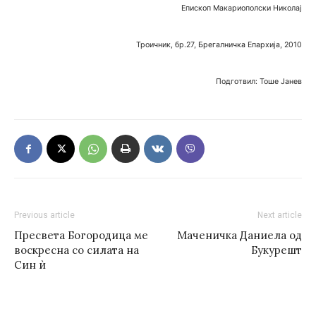
Епископ Макариополски Николај
Троичник, бр.27, Брегалничка Епархија, 2010
Подготвил: Тоше Јанев
Previous article
Next article
Пресвета Богородица ме
Маченичка Даниела од
воскресна со силата на
Букурешт
Син ѝ