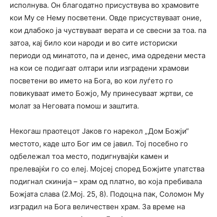
исполнува. Он благодатно присуствува во храмовите
кои Му се Нему посветени. Овде присуствуваат оние,
кои длабоко ја чуствуваат верата и се свесни за тоа. па
затоа, кај било кои народи и во сите историски
периоди од минатото, па и денес, има одредени места
на кои се подигаат олтари или изградени храмови
посветени во името на Бога, во кои луѓето го
повикуваат името Божјо, Му принесуваат жртви, се
молат за Неговата помош и заштита.
Некогаш праотецот Јаков го нарекол „Дом Божји“
местото, каде што Бог им се јавил. Тој посебно го
одбележал тоа место, подигнувајќи камен и
прелевајќи го со елеј. Мојсеј според Божјите упатства
подигнал скинија – храм од платно, во која пребивала
Божјата слава (2.Мој. 25, 8). Подоцна пак, Соломон Му
изградил на Бога величествен храм. За време на