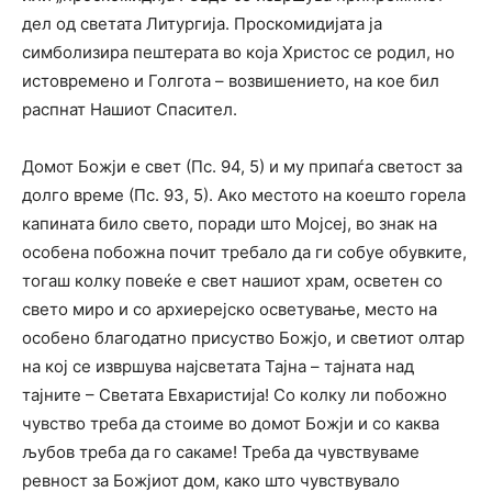
дел од светата Литургија. Проскомидијата ја
симболизира пештерата во која Христос се родил, но
истовремено и Голгота – возвишението, на кое бил
распнат Нашиот Спасител.
Домот Божји е свет (Пс. 94, 5) и му припаѓа светост за
долго време (Пс. 93, 5). Ако местото на коешто горела
капината било свето, поради што Мојсеј, во знак на
особена побожна почит требало да ги собуе обувките,
тогаш колку повеќе е свет нашиот храм, осветен со
свето миро и со архиерејско осветување, место на
особено благодатно присуство Божјо, и светиот олтар
на кој се извршува најсветата Тајна – тајната над
тајните – Светата Евхаристија! Со колку ли побожно
чувство треба да стоиме во домот Божји и со каква
љубов треба да го сакаме! Треба да чувствуваме
ревност за Божјиот дом, како што чувствувало