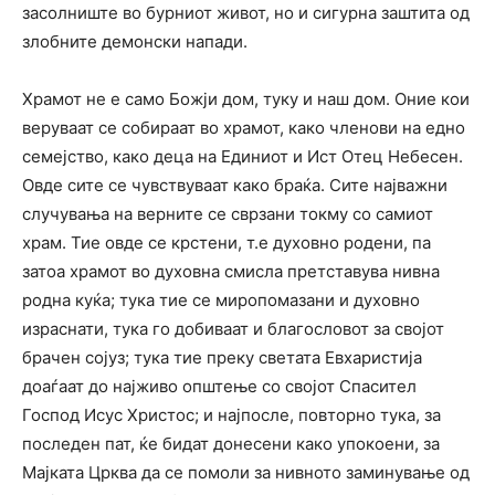
засолниште во бурниот живот, но и сигурна заштита од
злобните демонски напади.
Храмот не е само Божји дом, туку и наш дом. Оние кои
веруваат се собираат во храмот, како членови на едно
семејство, како деца на Единиот и Ист Отец Небесен.
Овде сите се чувствуваат како браќа. Сите најважни
случувања на верните се сврзани токму со самиот
храм. Тие овде се крстени, т.е духовно родени, па
затоа храмот во духовна смисла претставува нивна
родна куќа; тука тие се миропомазани и духовно
израснати, тука го добиваат и благословот за својот
брачен сојуз; тука тие преку светата Евхаристија
доаѓаат до најживо општење со својот Спасител
Господ Исус Христос; и најпосле, повторно тука, за
последен пат, ќе бидат донесени како упокоени, за
Мајката Црква да се помоли за нивното заминување од