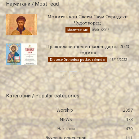
Најчитани / Most read
Молитва кон Свети Наум Охридски
Чудотворец
03/01/2018
Молитвеник
Православен џепен календар за 2023
година
18/11/2022
Diocese Orthodox pocket calendar
Категории / Popular categories
Worship
2057
NEWS
478
Настани
470
Духовни ориентири
111