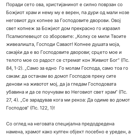
Поради сето ова, христијанинот е силно поврзан со
Божјиот храм и нему му е верен, па дури од мали нозе
неговиот дух копнее за Господовите дворови. Овој
свет копнеж за Божјиот дом прекрасно го изразил
Псалмопевецот со зборовите: „Колку се мили Твоите
живеалишта, Господи Саваот! Копнее душата моја,
сакајќи да е во Господовите дворови; срцето мое и
телото мое со радост се стремат кон Живиот Бог“ (Пс.
84, 1-2). „Само за едно Го молам Господа, само тоа го
сакам: да останам во домот Господов преку сите
денови на животот мој, да ја гледам Господовата
убавина и да се поучувам во Неговиот свет храм“ (Пс.
27, 4). „Се зарадував кога ми рекоа: Да одиме во домот
Господов“ (Пс. 122, 1)!
Со оглед на неговата специјална предодредена
намена, храмот како култен објект посебно е уреден, а