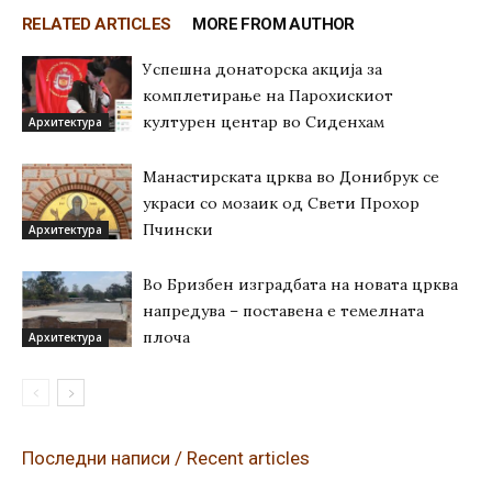
RELATED ARTICLES
MORE FROM AUTHOR
Успешна донаторска акција за
комплетирање на Парохискиот
културен центар во Сиденхам
Архитектура
Манастирската црква во Донибрук се
украси со мозаик од Свети Прохор
Пчински
Архитектура
Во Бризбен изградбата на новата црква
напредува – поставена е темелната
плоча
Архитектура
Последни написи / Recent articles