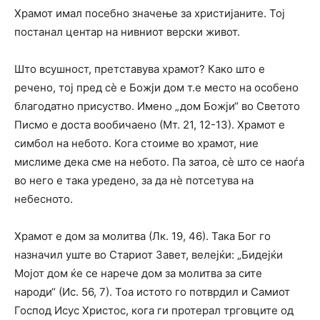
Храмот имал посебно значење за христијаните. Тој
постанал центар на нивниот верски живот.
Што всушност, претставува храмот? Како што е
речено, тој пред сѐ е Божји дом т.е место на особено
благодатно присуство. Имено „дом Божји“ во Светото
Писмо е доста вообичаено (Мт. 21, 12-13). Храмот е
симбол на небото. Кога стоиме во храмот, ние
мислиме дека сме на небото. Па затоа, сѐ што се наоѓа
во него е така уредено, за да нѐ потсетува на
небесното.
Храмот е дом за молитва (Лк. 19, 46). Така Бог го
назначил уште во Стариот Завет, велејќи: „Бидејќи
Мојот дом ќе се нарече дом за молитва за сите
народи“ (Ис. 56, 7). Тоа истото го потврдил и Самиот
Господ Исус Христос, кога ги протерал трговците од