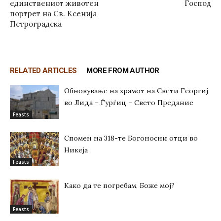
единствениот животен
Господ
портрет на Св. Ксенија
Петроградска
RELATED ARTICLES
MORE FROM AUTHOR
Обновување на храмот на Свети Георгиј
во Лида – Ѓурѓиц – Свето Предание
Feasts
Спомен на 318-те Богоносни отци во
Никеја
Feasts
Како да те погребам, Боже мој?
Feasts