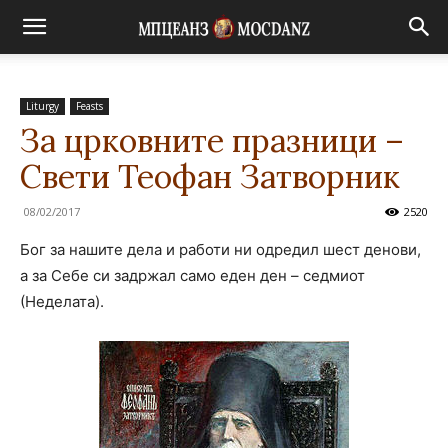
Liturgy
Feasts
За црковните празници –
Свети Теофан Затворник
08/02/2017
2520
Бог за нашите дела и работи ни одредил шест денови,
а за Себе си задржал само еден ден – седмиот
(Неделата).