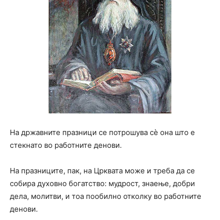
На државните празници се потрошува сè она што е
стекнато во работните денови.
На празниците, пак, на Црквата може и треба да се
собира духовно богатство: мудрост, знаење, добри
дела, молитви, и тоа пообилно отколку во работните
денови.