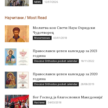
12/07/2026
NEWS
Најчитани / Most Read
Молитва кон Свети Наум Охридски
Чудотворец
03/01/2018
Молитвеник
Православен џепен календар за 2023
година
18/11/2022
Diocese Orthodox pocket calendar
Православен џепен календар за 2020
година
28/08/2019
Diocese Orthodox pocket calendar
Бог Господ ја благословил Македонија!
04/03/2018
Настани